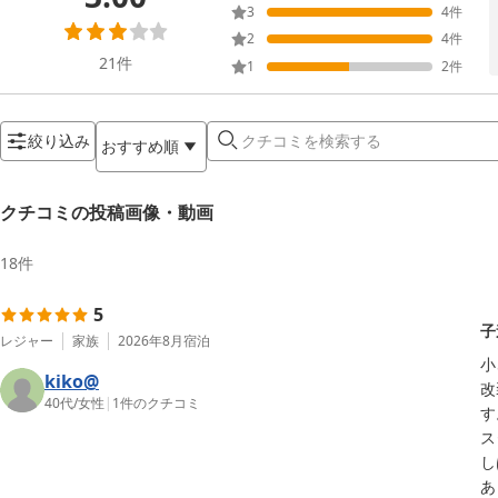
3
4
件
2
4
件
21
件
1
2
件
絞り込み
おすすめ順
クチコミの投稿画像・動画
18
件
5
子
レジャー
家族
2026年8月
宿泊
小
kiko@
改
40代
/
女性
|
1
件のクチコミ
す
ス
し
あ