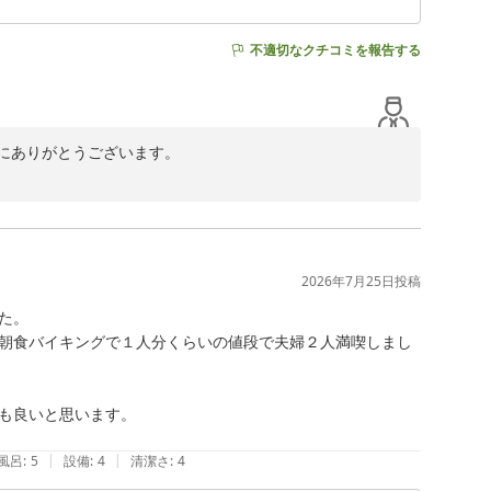
不適切なクチコミを報告する
ありがとうございます。

感謝申し上げます。

ざいます。

きず申し訳ございませんでした。

に、より快適にお過ごしいただけるホテルづくりに取り組
2026年7月25日
投稿
。

朝食バイキングで１人分くらいの値段で夫婦２人満喫しまし
も良いと思います。

|
|
風呂
:
5
設備
:
4
清潔さ
:
4