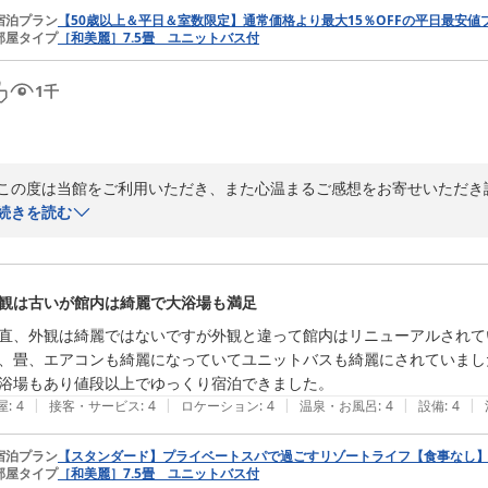
宿泊プラン
【50歳以上＆平日＆室数限定】通常価格より最大15％OFFの平日最安
部屋タイプ
［和美麗］7.5畳 ユニットバス付
1
千
この度は当館をご利用いただき、また心温まるご感想をお寄せいただき誠
迂回路につきましても、ご不便をおかけする中ご理解いただきありがとう
続きを読む
また、お食事やお部屋、お部屋からの景色につきましてご満足いただけ
さらに、スタッフへの温かいお言葉まで頂戴し、心より感謝申し上げま
現在もより快適にお過ごしいただけるホテルを目指し、改善を重ねながら
観は古いが館内は綺麗で大浴場も満足
また機会がございましたら、ご家族皆様でもぜひお越しくださいませ。

スタッフ一同、心よりお待ちしております。

直、外観は綺麗ではないですが外観と違って館内はリニューアルされて
瀬戸大橋ビーチリゾート　宿泊担当
、畳、エアコンも綺麗になっていてユニットバスも綺麗にされていました
浴場もあり値段以上でゆっくり宿泊できました。
リブマックス瀬戸大橋ビーチリゾート
|
|
|
|
|
屋
:
4
接客・サービス
:
4
ロケーション
:
4
温泉・お風呂
:
4
設備
:
4
2026-07-27
宿泊プラン
【スタンダード】プライベートスパで過ごすリゾートライフ【食事なし
部屋タイプ
［和美麗］7.5畳 ユニットバス付