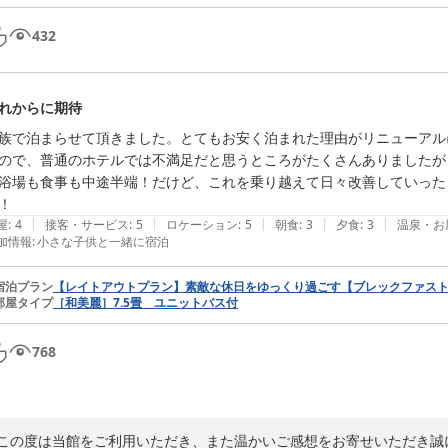
432
れからに期待
族で泊まらせて頂きました。とてもお安く泊まれた理由がリニューアル
ので、普通のホテルでは不満足だと思うところがたくさんありましたが
浴場も食事も中途半端！だけど、これを乗り越えて日々改善していった
！
|
|
|
|
|
屋
:
4
接客・サービス
:
5
ロケーション
:
5
朝食
:
3
夕食
:
3
温泉・お
加情報
:
小さな子供と一緒に宿泊
宿泊プラン
【レイトアウトプラン】素敵な休日をゆっくり過ごす【ブレックファス
部屋タイプ
［和美麗］7.5畳 ユニットバス付
768
この度は当館をご利用いただき、また温かいご感想をお寄せいただき誠に