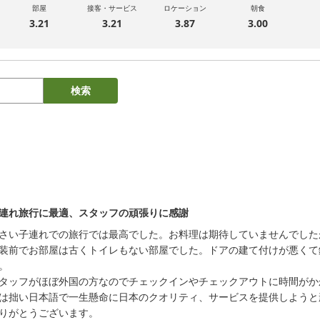
部屋
接客・サービス
ロケーション
朝食
3.21
3.21
3.87
3.00
検索
連れ旅行に最適、スタッフの頑張りに感謝
さい子連れでの旅行では最高でした。お料理は期待していませんでした
装前でお部屋は古くトイレもない部屋でした。ドアの建て付けが悪くて
。

タッフがほぼ外国の方なのでチェックインやチェックアウトに時間がか
は拙い日本語で一生懸命に日本のクオリティ、サービスを提供しようと
りがとうございます。
