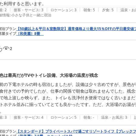
た利用すると思います。
|
|
|
|
|
屋
:
2
接客・サービス
:
3
ロケーション
:
3
朝食
:
5
夕食
:
5
温泉・お
加情報
:
小さな子供と一緒に宿泊
宿泊プラン
【50歳以上＆平日＆室数限定】通常価格より最大15％OFFの平日最安
部屋タイプ
［和美麗］8畳
2
色は最高だがTVやトイレ設備、大浴場の温度が残念
前の下電ホテルの時も宿泊しましたが、設備は少々古めですが、景色が非
食付きでの予約でしたが、仕事の関係で朝食は取れませんでした。残念
で地上波しか映らず。また、トイレも洗浄付き便座ではなく古いままだ
トホテル並みに揃っていてとても良かったです。ただ、大浴場のお湯が
。
|
|
|
|
|
屋
:
3
接客・サービス
:
4
ロケーション
:
5
朝食
:
-
温泉・お風呂
:
3
宿泊プラン
【スタンダード】プライベートスパで過ごすリゾートライフ【ブレック