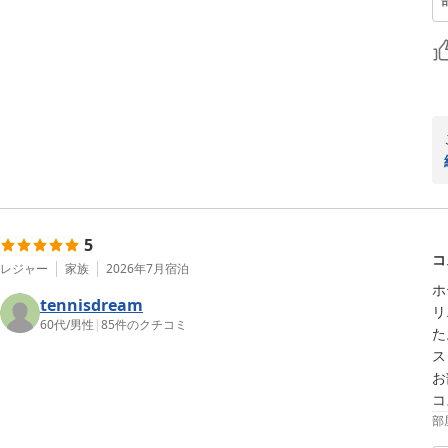
5
コ
レジャー
家族
2026年7月
宿泊
ホ
tennisdream
リ
60代
/
男性
|
85
件のクチコミ
た
ス
お
コ
部