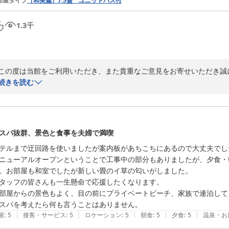
部屋タイプ
［和美麗］7.5畳 ユニットバス付
1.3
千
この度は当館をご利用いただき、また貴重なご意見をお寄せいただき誠に
以前より当館をご利用いただき、今回もお越しいただきましたこと心より
続きを読む
景色やアメニティにつきまして、お褒めのお言葉をいただきありがとうご
一方で、客室設備や大浴場の温度につきまして、ご期待に沿うことがで
いただきましたご意見を真摯に受け止め、設備面の改善に努めるととも
んでまいります。

スパ抜群、景色と食事を夫婦で満喫
この度は貴重なご意見をいただき、誠にありがとうございました。

テルまで迂回路を使いましたが案内板があちこちにあるので大丈夫でした
瀬戸大橋ビーチリゾート　宿泊担当
ニューアルオープンということで工事中の部分もありましたが、夕食・
リブマックス瀬戸大橋ビーチリゾート
。お部屋も和室でしたが新しい畳のイ草の匂いがしました。

2026-07-27
タッフの皆さんも一生懸命で応援したくなります。

部屋からの景色もよく、目の前にプライベートビーチ、家族で連泊して
スパを考えたら何も言うことはありません。
|
|
|
|
|
屋
:
5
接客・サービス
:
5
ロケーション
:
5
朝食
:
5
夕食
:
5
温泉・お