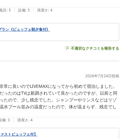
|
|
風呂
:
5
設備
:
5
清潔さ
:
4
値プラン《ビュッフェ朝夕食付》
不適切なクチコミを報告する
2026年7月24日
投稿
常に良いのでLIVEMAXになってから初めて宿泊しました。
だったのはTVは新調されていて良かったのですが、以前と同
ったので、少し残念でした。シャンプーやリンスなどはリゾ
温水プール並みの温度だったので、体が温まらず、残念でし
|
設備
:
3
清潔さ
:
4
ファストビュッフェ付】