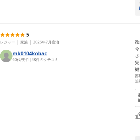
5
改
レジャー
家族
2026年7月
宿泊
今
mk0104kobac
さ
60代
/
男性
|
48
件のクチコミ
完
観
部
追