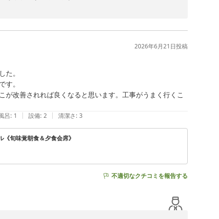
がスタッフへの温かいお言葉をいただき、心より感謝申し
ます。いただいたお言葉を励みに日々改善を重ね、より満
2026年6月21日
投稿
ります。

た。

す。

こが改善されれば良くなると思います。工事がうまく行くこ
|
|
風呂
:
1
設備
:
2
清潔さ
:
3
テル《旬味覚朝食＆夕食会席》
不適切なクチコミを報告する