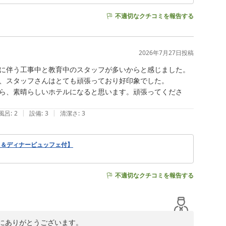
不適切なクチコミを報告する
2026年7月27日
投稿
に伴う工事中と教育中のスタッフが多いからと感じました。
、スタッフさんはとても頑張っており好印象でした。

ら、素晴らしいホテルになると思います。頑張ってくださ
|
|
風呂
:
2
設備
:
3
清潔さ
:
3
ト＆ディナービュッフェ付】
不適切なクチコミを報告する
ありがとうございます。
