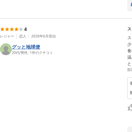
4
ス
レジャー
恋人
2026年6月
宿泊
ス
少
グッと地球便
食
20代
/
男性
|
1
件のクチコミ
温
と
部