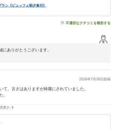
値プラン《ビュッフェ朝夕食付》
不適切なクチコミを報告する
にありがとうございます。

ございます。

たとのこと、大変嬉しく拝見いたしました。

す。スタッフ一同、大変励みになります。

運営しております。

2026年7月30日
投稿
いて、古さはありますが綺麗にされていました。

。

清潔さ
:
4
】