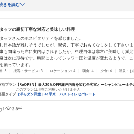
リニューアル工事に伴い、ご不便をおかけする点もあったかと存じます
続きを読む
上げます。

また、大浴場やお食事につきましても貴重なご意見をありがとうござい
足いただけるホテルを目指してまいります。

タッフの親切丁寧な対応と美味しい料理
「頑張ってください」とのお言葉は、スタッフ一同にとって大変励みにな
またお越しいただける日を心よりお待ちしております。

タッフさんのホスピタリティを感じました。

この度は誠にありがとうございました。

し日本語が難しそうでしたが、親切、丁寧でおもてなしをして下さいまし
瀬戸大橋ビーチリゾート　宿泊担当
事も間違った席に案内はされましたが、料理自体は非常に美味しく満足で
泉は次に期待です。時間によってシャワー圧と温度が変わるようで、こ
リブマックス瀬戸大橋ビーチリゾート
を願っています。
2026-07-30
|
|
|
|
|
屋
:
5
接客・サービス
:
3
ロケーション
:
4
朝食
:
4
夕食
:
4
温泉・お
宿泊プラン
【ReOPEN】最大20％OFF!瀬戸内海を望む全客室オーシャンビューホ
このプランは現在ご利用いただけません
部屋タイプ
［洋モダン洋室］41平米 バストイレセパレート
1
2.8
千