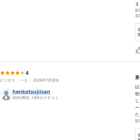
ま
部
追
4
景
ビジネス
一人
2026年7月
宿泊
以
henkotsujiisan
朝
60代
/
男性
|
18
件のクチコミ
じ
ー
た
部