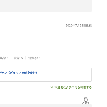
また、お食事につきましてもご満足いただけたとのこと、
し訳ございませんでした。いただいたご意見を参考に、よ
2026年7月28日
投稿
しを心よりお待ちしております。

|
|
風呂
:
5
設備
:
5
清潔さ
:
5
値プラン《ビュッフェ朝夕食付》
不適切なクチコミを報告する