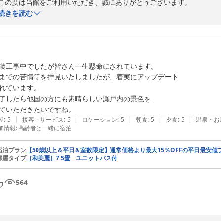
この度は当館をご利用いただき、誠にありがとうございます。

スタッフへの温かいお言葉をいただき、大変嬉しく拝読いたしました。
続きを読む
何よりでございます。

一方で、お席のご案内や温泉設備につきましてはご不便をおかけし、申
り快適にお過ごしいただけるよう改善に努めてまいります。

貴重なご意見をお寄せいただき、ありがとうございました。またのお越
装工事中でしたが皆さん一生懸命にされています。

までの苦情等を拝見いたしましたが、着実にアップデート

瀬戸大橋ビーチリゾート　宿泊担当
れています。

リブマックス瀬戸大橋ビーチリゾート
了したら他国の方にも素晴らしい瀬戸内の景色を

2026-06-25
ていただきたいですね。
|
|
|
|
|
屋
:
5
接客・サービス
:
5
ロケーション
:
5
朝食
:
5
夕食
:
5
温泉・お
加情報
:
高齢者と一緒に宿泊
宿泊プラン
【50歳以上＆平日＆室数限定】通常価格より最大15％OFFの平日最安
部屋タイプ
［和美麗］7.5畳 ユニットバス付
564