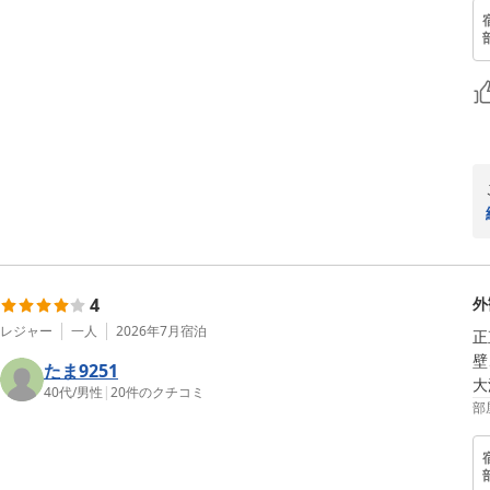
4
外
レジャー
一人
2026年7月
宿泊
正
壁
たま9251
大
40代
/
男性
|
20
件のクチコミ
部