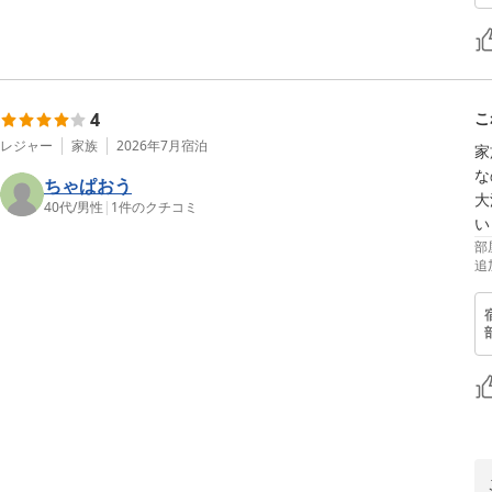
4
こ
レジャー
家族
2026年7月
宿泊
家
な
ちゃぱおう
大
40代
/
男性
|
1
件のクチコミ
い
部
追