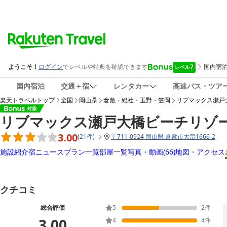
国内宿泊
交通＋宿
レンタカー
高速バス・ツア
楽天トラベルトップ
全国
岡山県
倉敷・総社・玉野・笠岡
リブマックス瀬戸
リブマックス瀬戸大橋ビーチリゾ
3.00
(
21
件
)
〒
711-0924 岡山県 倉敷市大畠1666-2
施設紹介
宿ニュース
プラン一覧
部屋一覧
写真・動画
(66)
地図・アクセス
クチコミ
総合評価
5
2
件
3.00
4
4
件