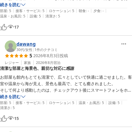
また熱海へお越しの際は、ぜひ当館をご利用くださいませ。スタッ
のんびり過ごせました。
続きを読む
フ一同、心よりお待ち申し上げております。

|
|
|
|
|
部屋
:
5
接客・サービス
:
5
ロケーション
:
5
朝食
:
-
夕食
:
-
|
|
温泉・お風呂
:
5
設備
:
5
清潔さ
:
5
ホテル渚館

17
女将　松田
熱海温泉 熱海 ホテル渚館
dawang
2026-06-02
30代
/
女性
|
1
件のクチコミ
5
2026年8月3日
投稿
レジャー
家族
2026年8月
宿泊
清潔な部屋と海景色、親切な対応に感謝
お部屋も館内もとても清潔で、広々としていて快適に過ごせました。客
室や温泉から海が見え、景色も最高で、とても癒されました。

そして何より感動したのは、チェックアウト後にスマートフォンをホテ
ルに忘れてしまったことです。電話で問い合わせたところ、すぐに確認
続きを読む
|
|
|
|
|
してくださり、無事に見つけていただきました。スタッフの皆様がとて
部屋
:
5
接客・サービス
:
5
ロケーション
:
5
温泉・お風呂
:
5
設備
:
5
清潔さ
:
5
も親切で丁寧に対応してくださり、本当に感謝しています。

また熱海に来る機会があれば、ぜひ宿泊したいと思います。ありがとう
15
ございました。