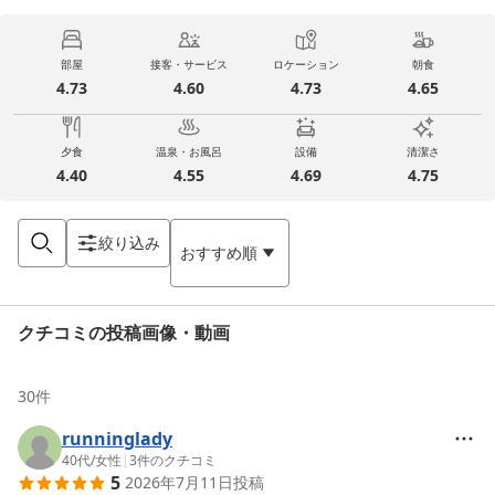
部屋
接客・サービス
ロケーション
朝食
4.73
4.60
4.73
4.65
夕食
温泉・お風呂
設備
清潔さ
4.40
4.55
4.69
4.75
絞り込み
おすすめ順
クチコミの投稿画像・動画
30
件
runninglady
40代
/
女性
|
3
件のクチコミ
5
2026年7月11日
投稿