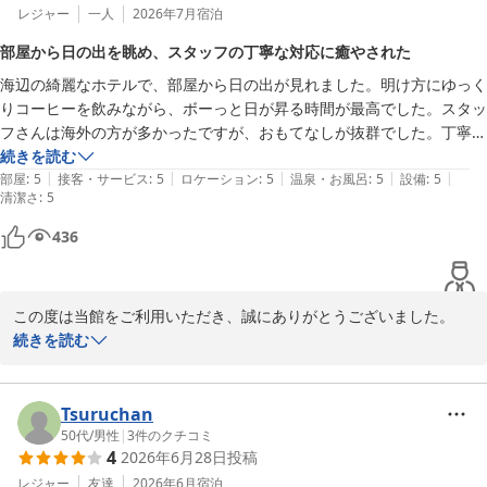
レジャー
一人
2026年7月
宿泊
部屋から日の出を眺め、スタッフの丁寧な対応に癒やされた
海辺の綺麗なホテルで、部屋から日の出が見れました。明け方にゆっく
りコーヒーを飲みながら、ボーっと日が昇る時間が最高でした。スタッ
フさんは海外の方が多かったですが、おもてなしが抜群でした。丁寧な
お仕事に癒されました。銀座商店街にも近く、海も目の前で、本当に楽
続きを読む
|
|
|
|
|
しい休暇になりました。また行きます！
部屋
:
5
接客・サービス
:
5
ロケーション
:
5
温泉・お風呂
:
5
設備
:
5
清潔さ
:
5
436
この度は当館をご利用いただき、誠にありがとうございました。

続きを読む
今回のご宿泊が、心に残るご滞在となりましたことを大変嬉しく拝
読いたしました。

Tsuruchan
また、スタッフへの温かいお言葉をいただき、誠にありがとうござ
50代
/
男性
|
3
件のクチコミ
4
2026年6月28日
投稿
います。当館には海外出身のスタッフも多く在籍しておりますが、
お客様に心地よくお過ごしいただけるよう、おもてなしの心を大切
レジャー
友達
2026年6月
宿泊