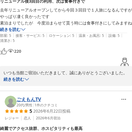
リニューアル後3回目の利用、次は食事付きで
去年リニューアルオープンしてから今回３回目で１人旅になるんですが
お子様にもお楽しみいただけるようスタッフ一同心を込めてお迎え
やっぱり凄く良かったです　

いたしますので、ぜひご家族皆様でお越しください。

素泊まりでしたが　今度泊まらせて貰う時には食事付きにしてみますね
続きを読む
また皆様にお会いできます日を、心よりお待ち申し上げておりま
|
|
|
|
|
部屋
:
5
接客・サービス
:
5
ロケーション
:
5
温泉・お風呂
:
5
設備
:
5
す。

清潔さ
:
5
ホテル渚館

220
女将　松田
熱海温泉 熱海 ホテル渚館
いつも当館ご宿泊いただきまして、誠にありがとうございました。

2026-07-05
続きを読む
繰り返し当館をご利用いただき、スタッフ一同心より感謝申し上げ
ます。

ごえもんTV
今回も「やっぱり凄く良かった」とのお言葉を頂戴し、大変嬉しく
20代
/
男性
|
1
件のクチコミ
5
2026年6月22日
投稿
拝読いたしました。お一人でのご旅行が、ゆったりと心安らぐひと
ときとなりましたら幸いでございます。

レジャー
恋人
2026年6月
宿泊
綺麗でアクセス抜群、ホスピタリティも最高
当館では自慢の会席料理をご用意しておりますので、ぜひ次回はご