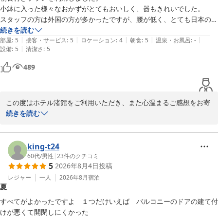
されたご様子を伺い、大変嬉しく思います。

小鉢に入った様々なおかずがとてもおいしく、器もきれいでした。

スタッフの方は外国の方が多かったですが、腰が低く、とても日本の文
これからも皆様に快適で思い出に残るご滞在をご提供できるよう、
化を大切にしてくださってます。

続きを読む
スタッフ一同努めてまいります。

|
|
|
|
|
徒歩圏内には、ビーチ、コンビニ、ファミレスもあり朝散歩や夜ご飯に
部屋
:
5
接客・サービス
:
5
ロケーション
:
4
朝食
:
5
温泉・お風呂
:
-
また熱海へお越しの際は、ぜひ当館をご利用くださいませ。スタッ
|
設備
:
5
清潔さ
:
5
も困ることはなかったです。

フ一同、心よりお待ち申し上げております。

入湯料はお支払いしましたが、今回わたしは、温泉に浸かれませんでし
489
た。楽しみにしていたので残念でしたが、

ホテル渚館

連れがすてきだったと話してくれました。

女将　松田
また今度リベンジしたいです。

この度はホテル渚館をご利用いただき、また心温まるご感想をお寄
お部屋も広く快適で、アメニティもですが、お風呂に行くときの袋であ
熱海温泉 熱海 ホテル渚館
せいただきまして誠にありがとうございます。

続きを読む
ったり、大浴場のフリードリンクであったり、相手を想う気持ちを感じ
2026-07-05
とれ、こちらも帰りはできるだけ綺麗にして帰りました。

ご朝食につきまして、小鉢のお料理や器までお楽しみいただけたと
熱海からゆっくり散歩しつつ２０～３０分ほどでホテルに着いたような
のこと、大変嬉しく拝読いたしました。また、スタッフへの温かい
king-t24
お言葉も頂戴し、心より感謝申し上げます。

60代
/
男性
|
23
件のクチコミ
5
2026年8月4日
投稿
お部屋やアメニティ、大浴場ご利用時の備品、フリードリンクな
レジャー
一人
2026年8月
宿泊
夏
ど、当館の細やかなサービスにもお気付きいただき、大変光栄でご
ざいます。

すべてがよかったですよ　１つだけいえば　バルコニーのドアの建て付
けが悪くて開閉しにくかった