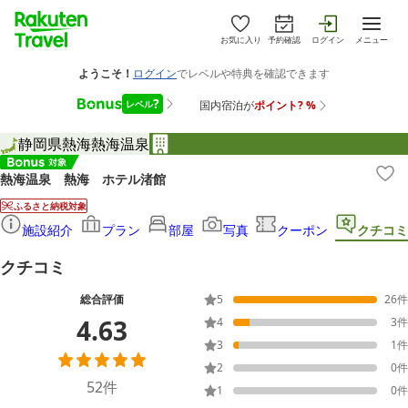
お気に入り
予約確認
ログイン
メニュー
静岡県
熱海
熱海温泉
熱海温泉 熱海 ホテル渚館
ふるさと納税対象
施設紹介
プラン
部屋
写真
クーポン
クチコミ
クチコミ
総合評価
5
26
件
4.63
4
3
件
3
1
件
2
0
件
52
件
1
0
件