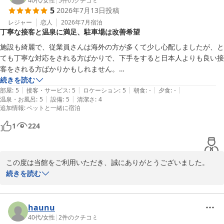
チェックアウトの際に懐かしい思い出をお聞かせいただけたことを
40代
/
女性
|
5
件のクチコミ
5
2026年7月13日
投稿
大変嬉しく思っております。

レジャー
恋人
2026年7月
宿泊
丁寧な接客と温泉に満足、駐車場は改善希望
また、お料理につきましても数々のお褒めのお言葉をいただき、誠
にありがとうございます。出汁までお楽しみいただけたとのこと、
施設も綺麗で、従業員さんは海外の方が多くて少し心配しましたが、と
料理長をはじめ調理スタッフにとって何よりの励みでございます。

ても丁寧な対応をされる方ばかりで、下手をすると日本人よりも良い接
客をされる方ばかりかもしれません。

次回もご家族皆様に心地よい時間をお過ごしいただけるよう、スタ
お部屋も綺麗に清掃されていました。

続きを読む
ッフ一同心を込めてお迎えいたします。

|
|
|
|
|
大浴場も温泉で、綺麗で静かなお風呂で身体を癒すことができました。

部屋
:
5
接客・サービス
:
5
ロケーション
:
5
朝食
:
-
夕食
:
-
|
|
温泉・お風呂
:
5
設備
:
5
清潔さ
:
4
利用して良かったと思います。

追加情報
:
ペットと一緒に宿泊
また皆様にお会いできます日を、心より楽しみにお待ち申し上げて
強いて言うなら、ペット連れ用の駐車場が、犬の排泄物の匂いがきつく
おります。

て…

1
224
宿泊者にも駐車場でおしっこさせないように注意喚起したほうがいいか
ホテル渚館

女将　松田
この度は当館をご利用いただき、誠にありがとうございました。

熱海温泉 熱海 ホテル渚館
続きを読む
2026-07-16
スタッフの対応につきまして、お褒めのお言葉を頂戴し大変嬉しく
存じます。当館では海外出身のスタッフも多く在籍しております
が、お客様に安心してお過ごしいただけるよう、おもてなしの心を
haunu
大切に日々努めております。

40代
/
女性
|
2
件のクチコミ