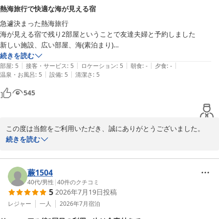
いたご意見を真摯に受け止め、より分かりやすく丁寧なご案内がで
熱海旅行で快適な海が見える宿
きるよう努めてまいります。

急遽決まった熱海旅行

海が見える宿で残り2部屋ということで友達夫婦と予約しました

また、大浴場につきましても貴重なご意見をありがとうございま
新しい施設、広い部屋、海(素泊まり)

す。設備面につきましてはすぐの改善は難しい部分もございます
とても快適でした

続きを読む
が、皆様により快適にお過ごしいただける施設づくりの参考とさせ
|
|
|
|
|
アメニティも豊富

部屋
:
5
接客・サービス
:
5
ロケーション
:
5
朝食
:
-
夕食
:
-
ていただきます。

|
|
温泉・お風呂
:
5
設備
:
5
清潔さ
:
5
次は子供達も連れて来られると良いなと思っています
そのような中でも、湯上がりラウンジのフリードリンクサービスを
お喜びいただけたことを嬉しく思います。

545
これからも皆様にご満足いただける宿を目指し、サービス向上に努
めてまいります。

この度は当館をご利用いただき、誠にありがとうございました。

続きを読む
また熱海へお越しの際は、ぜひ当館をご利用いただけますと幸いで
急遽決まったご旅行とのことでしたが、大切なご友人とのご滞在に
す。スタッフ一同、心よりお待ち申し上げております。

当館をお選びいただき、心より御礼申し上げます。

蕨1504
ホテル渚館

お部屋や館内設備、海をご覧いただけるロケーション、アメニティ
40代
/
男性
|
40
件のクチコミ
女将　松田
5
2026年7月19日
投稿
などにご満足いただき、大変嬉しく存じます。

熱海温泉 熱海 ホテル渚館
次回お越しの際にはぜひ当館自慢のお食事もお楽しみいただければ
レジャー
一人
2026年7月
宿泊
2026-07-05
幸いです。
