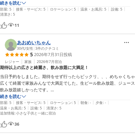
今回は温泉をご利用いただけなかったとのことで残念ではございま
続きを読む
したが、次回お越しの際にはぜひ当館自慢の温泉と景色をご堪能い
|
|
|
|
|
部屋
:
5
接客・サービス
:
5
ロケーション
:
5
温泉・お風呂
:
5
設備
:
5
清潔さ
ただければ幸いです。

:
5
11
これからも皆様に快適にお過ごしいただける宿を目指してまいりま
す。また熱海へお越しの際は、ぜひ当館をご利用くださいませ。

あおめいちゃん
スタッフ一同、心よりお待ち申し上げております。

30代
/
女性
|
3
件のクチコミ
5
2026年7月31日
投稿
ホテル渚館

レジャー
家族
2026年7月
宿泊
期待以上の広さと綺麗さ、飲み放題に大満足！
女将　松田
当日予約をしました。期待をせず行ったらビックリ、、、めちゃくちゃ
熱海温泉 熱海 ホテル渚館
広くて綺麗で家族みんなで大満足でした。生ビール飲み放題、ジュース
2026-06-02
飲み放題嬉しかったです。

ありがとうございました。
続きを読む
|
|
|
|
|
部屋
:
5
接客・サービス
:
5
ロケーション
:
5
朝食
:
-
夕食
:
-
|
|
温泉・お風呂
:
5
設備
:
5
清潔さ
:
5
追加情報
:
小さな子供と一緒に宿泊
36