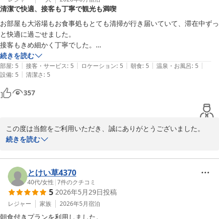
2026-07-16
清潔で快適、接客も丁寧で観光も満喫
また、お子様へのプレゼントにつきましてもお喜びいただけたよう
で嬉しく思います。ご家族皆様の旅の思い出の一つとなっておりま
お部屋も大浴場もお食事処もとても清掃が行き届いていて、滞在中ずっ
したら幸いです。

と快適に過ごせました。

接客もきめ細かく丁寧でした。

そして、「特別な宿として心に残ることができました」とのお言葉
熱海駅からは少し離れていますが、目の前にバス停があるためアクセス
続きを読む
は、私どもにとって何より嬉しいお言葉でございます。

|
|
|
|
|
も良く、近くに飲食店や熱海プリンのお店もあるので観光も満喫できま
部屋
:
5
接客・サービス
:
5
ロケーション
:
5
朝食
:
5
温泉・お風呂
:
5
|
設備
:
5
清潔さ
:
5
す！
次回はぜひ、お食事付きのプランでも当館自慢のお料理をお楽しみ
357
いただければ幸いです。

また皆様にお会いできます日を、スタッフ一同心よりお待ち申し上
げております。

この度は当館をご利用いただき、誠にありがとうございました。

ホテル渚館

続きを読む
女将　松田
お部屋や大浴場、お食事処につきまして、「清掃が行き届いていて
快適に過ごせた」とのお言葉を頂戴し、大変嬉しく存じます。日頃
熱海温泉 熱海 ホテル渚館
より清潔で快適な空間づくりを心掛けておりますので、このような
とけい草4370
2026-07-05
お言葉を頂き何よりの励みでございます。

40代
/
女性
|
7
件のクチコミ
5
2026年5月29日
投稿
当館の立地は熱海駅からは少し距離がございますが、目の前のバス
レジャー
家族
2026年5月
宿泊
停や周辺の観光・飲食スポットをご活用いただき、熱海観光を満喫
朝食付きプランを利用しました。
