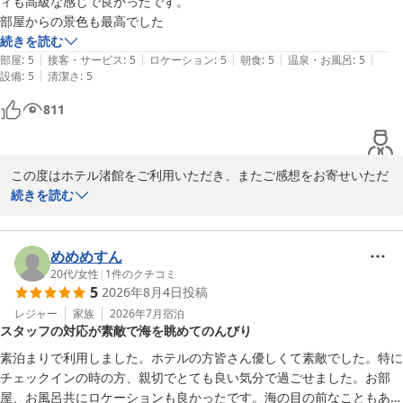
ィも高級な感じで良かったです。

またのお越しを心よりお待ち申し上げております。

部屋からの景色も最高でした
続きを読む
ホテル渚館

|
|
|
|
|
部屋
:
5
接客・サービス
:
5
ロケーション
:
5
朝食
:
5
温泉・お風呂
:
5
女将　松田
|
設備
:
5
清潔さ
:
5
熱海温泉 熱海 ホテル渚館
811
2026-07-05
この度はホテル渚館をご利用いただき、またご感想をお寄せいただ
きまして誠にありがとうございます。

続きを読む
お部屋やご朝食、アメニティにご満足いただけたご様子を大変嬉し
く拝読いたしました。

めめめすん
20代
/
女性
|
1
件のクチコミ
5
2026年8月4日
投稿
また、お部屋からの景色につきましても「最高」とのお言葉をいた
だき、スタッフ一同大変励みになっております。

レジャー
家族
2026年7月
宿泊
スタッフの対応が素敵で海を眺めてのんびり
これからも皆様に快適で思い出に残るご滞在をご提供できるよう努
素泊まりで利用しました。ホテルの方皆さん優しくて素敵でした。特に
めてまいります。

チェックインの時の方、親切でとても良い気分で過ごせました。お部
屋、お風呂共にロケーションも良かったです。海の目の前なこともあり