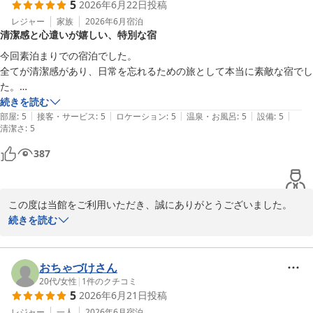
5
2026年6月22日
投稿
また、お部屋の清掃や大浴場につきましてもご満足いただけたご様
レジャー
家族
2026年6月
宿泊
清潔感と心遣いが嬉しい、特別な宿
子を伺い、快適にお過ごしいただけたことを何より嬉しく思いま
す。

今回素泊まりでの宿泊でした。

全てが清潔感があり、日常を忘れるための旅として本当に素敵な宿でし
一方で、ペット連れのお客様用駐車場につきましては、ご不快な思
た。

いをおかけし誠に申し訳ございませんでした。貴重なご意見をあり
中学生もいましたが、下の子と同様に子供へのプレゼントを頂き心優し
続きを読む
がとうございます。清掃や管理をより徹底するとともに、ご利用い
|
|
|
|
|
さが伝わりました。

部屋
:
5
接客・サービス
:
5
ロケーション
:
5
温泉・お風呂
:
5
設備
:
5
清潔さ
ただくお客様へのマナーのご案内につきましても、今後の改善課題
:
5
大浴場はシンプルでしたが、おだやかな音楽が流れ、熱海城や初島が見
として検討してまいります。

渡せてゆっくりとすごせました。

387
湯上がりフリードリンクは今まで行った宿は朝はアルコールは中止とい
これからも皆様に気持ちよくお過ごしいただける宿を目指し、サー
うとこがほとんどの中、

ビス・環境ともにより一層の向上に努めてまいります。

翌日まで利用できました。

この度は当館をご利用いただき、誠にありがとうございました。

夕飯のおすすめの場所を尋ねたら丁寧に地図を元に説明してくれまし
続きを読む
また熱海へお越しの際は、ぜひ当館をご利用くださいませ。スタッ
た。

また、数々の温かいお言葉をお寄せいただき、スタッフ一同大変嬉
フ一同、心よりお待ち申し上げております。

過剰でもなく、不親切でもない丁度良い接客が心地よかったです。

しく拝読いたしました。

特別な宿として心に残ることができました。

おちゃづけさん
ホテル渚館

また利用させてもらいたいとおもいます。
館内の清潔さや大浴場からの景色、湯上がりサービスなど、ご滞在
20代
/
女性
|
1
件のクチコミ
女将　松田
5
2026年6月21日
投稿
をゆったりとお楽しみいただけたご様子を伺い、何よりでございま
熱海温泉 熱海 ホテル渚館
す。

レジャー
一人
2026年6月
宿泊