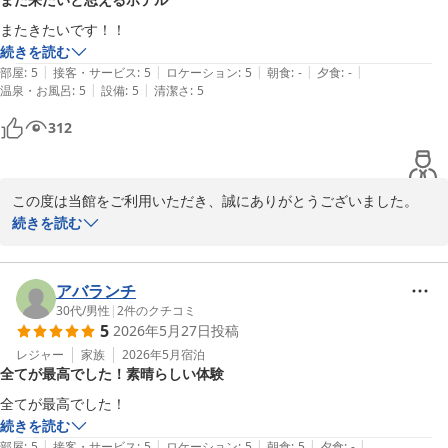
調理スタッフをはじめスタッフ一同、大変励みになっております。

またきたいです！！
今後も皆様に快適で心地よいひとときをお過ごしいただけるよう、
続きを読む
より一層のおもてなしに努めてまいります。

|
|
|
|
|
部屋
:
5
接客・サービス
:
5
ロケーション
:
5
朝食
:
-
夕食
:
-
|
|
温泉・お風呂
:
5
設備
:
5
清潔さ
:
5
ぜひまた熱海へお越しの際は、当館をご利用くださいませ。スタッ
312
フ一同、再びお会いできます日を心よりお待ち申し上げておりま
す。

ホテル渚館

この度は当館をご利用いただき、誠にありがとうございました。

女将　松田
続きを読む
「また来たいです！！」との大変嬉しいお言葉を頂戴し、スタッフ
熱海温泉 熱海 ホテル渚館
一同感激しております。これからも皆様に快適で心に残るご滞在を
2026-07-05
ご提供できるよう努めてまいります。

アバランチ
30代
/
男性
|
2
件のクチコミ
5
2026年5月27日
投稿
ぜひまた熱海へお越しの際は、当館へお立ち寄りくださいませ。

スタッフ一同、再びお会いできます日を心よりお待ち申し上げてお
レジャー
家族
2026年5月
宿泊
全てが最高でした！素晴らしい体験
ります。

ホテル渚館

続きを読む
女将　松田
|
|
|
|
|
部屋
:
5
接客・サービス
:
5
ロケーション
:
5
朝食
:
5
夕食
:
-