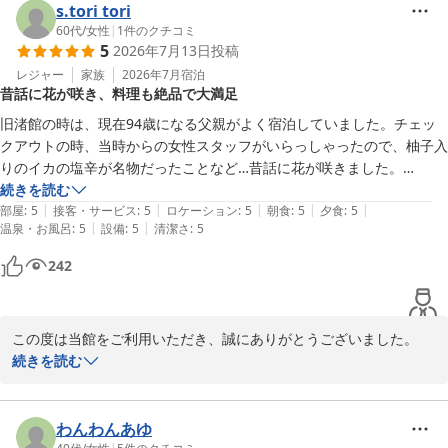
s.tori tori
60代
/
女性
|
1
件のクチコミ
5
2026年7月13日
投稿
レジャー
家族
2026年7月
宿泊
昔話に花が咲き、料理も絶品で大満足
旧渚館の時は、現在94歳になる父親がよく宿泊していました。チェッ
クアウトの時、当時からの女性スタッフがいらっしゃったので、柚子入
りのイカの塩辛が名物だったことなど…昔話に花が咲きました。

残念ながら父親は高齢のため今回は来られなかったので写真を見せなが
続きを読む
|
|
|
|
|
ら新渚館の様子を話したら喜んでいました。

部屋
:
5
接客・サービス
:
5
ロケーション
:
5
朝食
:
5
夕食
:
5
|
|
温泉・お風呂
:
5
設備
:
5
清潔さ
:
5
お料理は評判通り、どれも美味しかったです。一つ一つ丁寧な仕事をし
ているのがわかります。夕食のお刺身も新鮮！金目鯛のしゃぶしゃぶは
242
出汁が美味しかったので、レンゲをもらい出汁を飲み干しました。朝食
のマグロのすき身、鯵の干物が美味し過ぎて、ご飯をおかわりしたくら
いです。次回は孫とわんちゃんを連れて来たいです♪♪
この度は当館をご利用いただき、誠にありがとうございました。

続きを読む
また、旧渚館の頃より長きにわたりご愛顧いただき、心より御礼申
し上げます。

わんわんあゆ