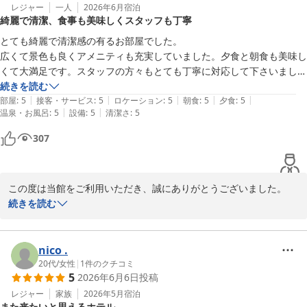
レジャー
一人
2026年6月
宿泊
綺麗で清潔、食事も美味しくスタッフも丁寧
また熱海へお越しの際は、ぜひ当館をご利用くださいませ。スタッ
フ一同、心よりお待ち申し上げております。

とても綺麗で清潔感の有るお部屋でした。

広くて景色も良くアメニティも充実していました。夕食と朝食も美味し
ホテル渚館

くて大満足です。スタッフの方々もとても丁寧に対応して下さいまし
女将　松田
た。
続きを読む
|
|
|
|
|
部屋
:
5
接客・サービス
:
5
ロケーション
:
5
朝食
:
5
夕食
:
5
熱海温泉 熱海 ホテル渚館
|
|
温泉・お風呂
:
5
設備
:
5
清潔さ
:
5
2026-07-26
307
この度は当館をご利用いただき、誠にありがとうございました。

続きを読む
お部屋につきまして、「綺麗で清潔感がある」とのお言葉を頂戴
し、大変嬉しく存じます。また、お部屋の広さや景色、アメニティ
につきましてもご満足いただけたご様子を伺い、何よりでございま
nico .
す。

20代
/
女性
|
1
件のクチコミ
5
2026年6月6日
投稿
ご夕食・ご朝食につきましても「大満足」とのお言葉をいただき、
レジャー
家族
2026年5月
宿泊
また来たいと思えるホテル