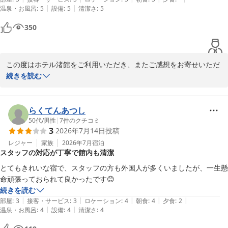
|
|
温泉・お風呂
:
5
設備
:
5
清潔さ
:
5
熱海温泉 熱海 ホテル渚館
350
2026-06-29
この度はホテル渚館をご利用いただき、またご感想をお寄せいただ
きまして誠にありがとうございます。

続きを読む
「全てが最高でした！」との大変嬉しいお言葉を頂戴し、スタッフ
一同感激しております。

らくてんあつし
50代
/
男性
|
7
件のクチコミ
3
2026年7月14日
投稿
お客様に素晴らしい体験をご提供できましたことを何より嬉しく思
います。いただいたお言葉を励みに、今後もより一層ご満足いただ
レジャー
家族
2026年7月
宿泊
スタッフの対応が丁寧で館内も清潔
ける宿を目指してまいります。

とてもきれいな宿で、スタッフの方も外国人が多くいましたが、一生懸
また熱海へお越しの際は、ぜひ当館をご利用くださいませ。

命頑張っておられて良かったです😊
続きを読む
スタッフ一同、心よりお待ち申し上げております。

|
|
|
|
|
部屋
:
3
接客・サービス
:
3
ロケーション
:
4
朝食
:
4
夕食
:
2
|
|
温泉・お風呂
:
4
設備
:
4
清潔さ
:
4
ホテル渚館
