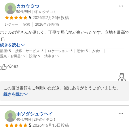
カカウ３つ
50代
/
男性
|
4
件のクチコミ
5
2026年7月26日
投稿
レジャー
家族
2026年7月
宿泊
ホテルの皆さんが優しく、丁寧で居心地が良かったです。立地も最高で
す。
続きを読む
|
|
|
|
|
部屋
:
5
接客・サービス
:
5
ロケーション
:
5
朝食
:
5
夕食
:
-
|
|
温泉・お風呂
:
5
設備
:
5
清潔さ
:
5
82
この度は当館をご利用いただき、誠にありがとうございました。

続きを読む
スタッフへの温かいお言葉をお寄せいただき、心より御礼申し上げ
ます。

ホソダシュウヘイ
これからも皆様に快適で心地よいご滞在をご提供できるよう、スタ
40代
/
男性
|
2
件のクチコミ
5
2026年6月15日
投稿
ッフ一同努めてまいります。
