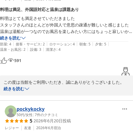
に日々努めております。

料理は満足、外国語対応と温泉は課題あり
料理はとても満足させていただきました

「また行きます！」との嬉しいお言葉を励みに、これからも皆様に
スタッフさんのほとんどが外国人で意思の疎通が難しいと感じました

快適で思い出に残るご滞在をご提供できるよう努めてまいります。

温泉は湯船が一つなのでお風呂を楽しみたい方にはちょっと寂しいかと
思います

続きを読む
またお会いできます日を、スタッフ一同心よりお待ち申し上げてお
|
|
|
|
|
お風呂のラウンジにはセルフのビールやソフトドリンクがありこれは有
部屋
:
4
接客・サービス
:
2
ロケーション
:
4
朝食
:
5
夕食
:
5
ります。

|
|
温泉・お風呂
:
2
設備
:
3
清潔さ
:
4
り難いですね
ホテル渚館

591
女将　松田
熱海温泉 熱海 ホテル渚館
2026-07-16
この度は当館をご利用いただき、誠にありがとうございました。

続きを読む
お料理につきまして、「とても満足」とのお言葉を頂戴し、大変嬉
しく存じます。調理スタッフにとって何よりの励みでございます。

pockykocky
一方で、スタッフとの意思疎通につきましては、ご不便をおかけし
50代
/
女性
|
7
件のクチコミ
5
2026年6月20日
投稿
申し訳ございませんでした。お客様に安心してお過ごしいただける
よう、日本語や接客の研修に継続して取り組んでおります。いただ
レジャー
友達
2026年6月
宿泊