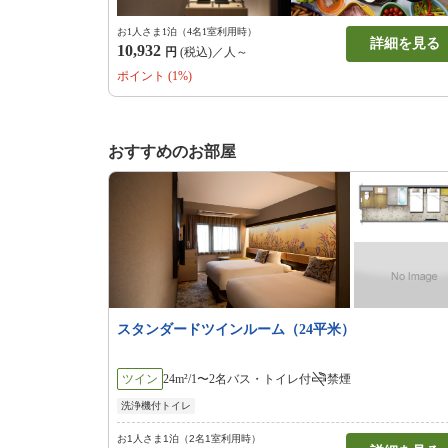
お1人さま1泊（4名1室利用時）
詳細を見る
10,932
円
(税込)／人～
ポイント (1%)
おすすめのお部屋
スタンダードツインルーム（24平米）
ツイン
24m²/1〜2名
バス・トイレ付
禁煙
洗浄機付トイレ
お1人さま1泊（2名1室利用時）