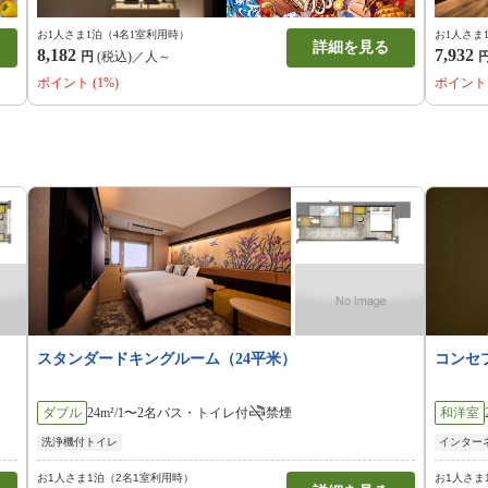
お1人さま1泊（4名1室利用時）
お1人さま
詳細を見る
8,182
7,932
円
(税込)／人～
ポイント (1%)
ポイント 
スタンダードキングルーム（24平米）
コンセ
ダブル
24m²/1〜2名
バス・トイレ付
禁煙
和洋室
洗浄機付トイレ
インター
お1人さま1泊（2名1室利用時）
お1人さま