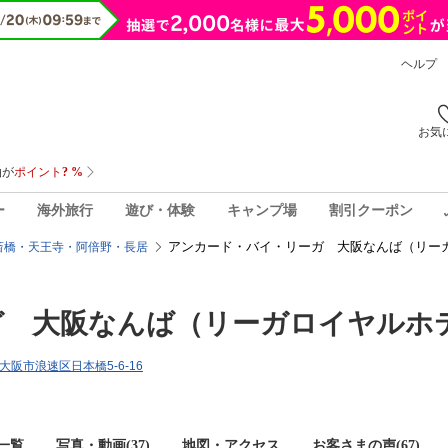
ヘルプ
お気
ー
海外旅行
遊び・体験
キャンプ場
割引クーポン
アンカード・バイ・リーガ 大阪なんば（リー
斎橋・天王寺・阿倍野・長居
ガ 大阪なんば（リーガロイヤルホ
府大阪市浪速区日本橋5-6-16
一覧
写真・動画(37)
地図・アクセス
お客さまの声(
67
)