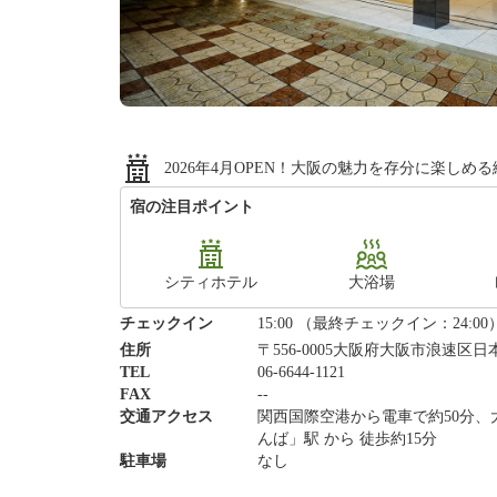
2026年4月OPEN！大阪の魅力を存分に楽し
宿の注目ポイント
シティホテル
大浴場
チェックイン
15:00 （最終チェックイン：24:00
住所
〒556-0005大阪府大阪市浪速区日本
TEL
06-6644-1121
FAX
--
交通アクセス
関西国際空港から電車で約50分
んば」駅 から 徒歩約15分
駐車場
なし