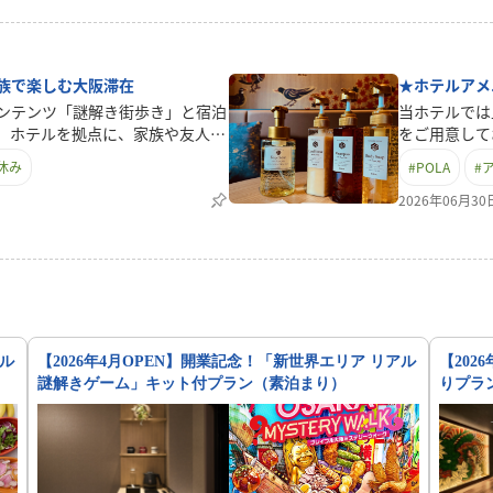
族で楽しむ大阪滞在
★ホテルアメ
ンテンツ「謎解き街歩き」と宿泊
当ホテルでは
。ホテルを拠点に、家族や友人同
をご用意して
巡る“発見とワクワク”のひととき
アブランドと
休み
#
POLA
#
台は新世界エリア。ディープなス
先でも妥協の
りながら、謎解きを楽しみながら
だけます。さ
2026年06月3
ツです。子どもから大人まで一緒
「アメニティ
旅行やファミリー旅行にもぴった
リーズより、
出に残る時間をお過ごしいただけ
え、旅先でも
室で快適に。複数名での滞在にも
えて、ヘアブ
意しており、遊び疲れた後もリラ
ニティも充実
ます。観光だけでは味わえな
や梅昆布茶と
体感ください。大阪での滞在を、た
と一息つける
アル
【2026年4月OPEN】開業記念！「新世界エリア リアル
【202
ない。遊び心あふれる街歩きとと
るスタイルは
謎解きゲーム」キット付プラン（素泊まり）
りプラ
ご提案します。
ズに寄り添い
で、ワンラン