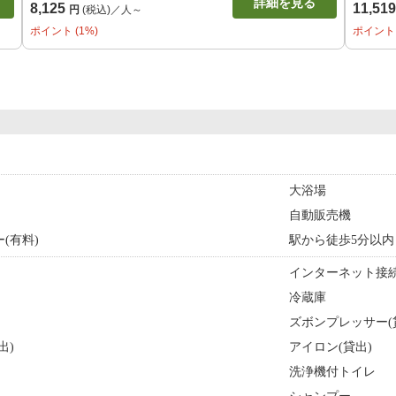
詳細を見る
8,125
11,51
円
(税込)／人～
ポイント (1%)
ポイント 
大浴場
自動販売機
(有料)
駅から徒歩5分以内
インターネット接続
冷蔵庫
ズボンプレッサー(
出)
アイロン(貸出)
洗浄機付トイレ