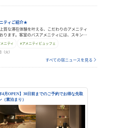
ニティご紹介★
上質な滞在体験を叶える、こだわりのアメニティ
おります。客室のバスアメニティには、スキンケ
して高い信頼を誇るPOLA製品を全室に採用。旅
アメニティ
#
アメニティビュッフェ
ないケアで、心地よいバスタイムをお楽しみいた
らにロビーには、お好みに合わせて自由に選べる
0日（火）
ビュッフェ」をご用意。POLAの「ひととき」シ
すべての宿ニュースを見る
洗顔料・クレンジング・化粧水・乳液を取り揃
スキンケアをしっかりと整えていただけます。加
ラシや剃刀、綿棒、ボディタオルなどの基本アメ
。快適なご滞在をサポートします。また、日本茶
いったドリンクもご用意しており、お部屋でほっ
ひとときを演出。必要なものを必要な分だけ選べ
6年4月OPEN】30日前までのご予約でお得な先取
、環境にも配慮しつつ、お客様一人ひとりのニー
ン（素泊まり）
ます。機能性と上質さを兼ね備えたアメニティ
ク上のホテルステイをぜひご体感ください。