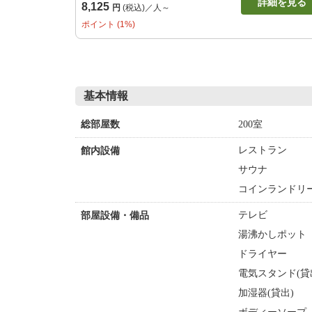
詳細を見る
8,125
円
(税込)／人～
ポイント (1%)
基本情報
200室
総部屋数
レストラン
館内設備
サウナ
コインランドリー
テレビ
部屋設備・備品
湯沸かしポット
ドライヤー
電気スタンド(貸
加湿器(貸出)