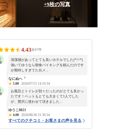
+9枚の写真
4.43
全67件
清潔感があってとても良いホテルでした(*^^*)
強いてゆうなら朝食バイキングを頼んだのです
が期待しすぎてた分メ...
なにぬへ「
5.00
2026/07/25 14:19:34
お風呂とトイレが別々だったのがとても良かっ
たです！ベットもとても大きくて1人でした
が、贅沢に使わせて頂きました...
ゆうこ8823
4.00
2026/06/30 21:30:34
すべてのクチコミ・お客さまの声を見る