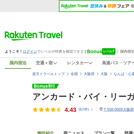
国内宿泊
交通＋宿
レンタカー
高速バス・ツア
楽天トラベルトップ
全国
大阪府
大阪
なんば・心
アンカード・バイ・リー
4.43
(
67
件)
〒556-0005大阪
施設紹介
宿ニュース
プラン一覧
部屋