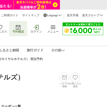
ご利用ガイド
サイトマップ
Language
楽天市場
楽天グループ
に入り
予約確認
ログイン
メニュー
ふるさと納税
旅行ガイド
その他
ガロイヤルホテルズ） 宿泊予約
テルズ）
メルマガ
お気に入り
登録
追加
クーポン一覧