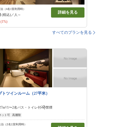
1泊（4名1室利用時）
詳細を見る
円
(税込)／人～
(1%)
すべてのプランを見る
プトツインルーム（27平米）
27m²/1〜2名
バス・トイレ付
禁煙
ネット可
高層階
1泊（2名1室利用時）