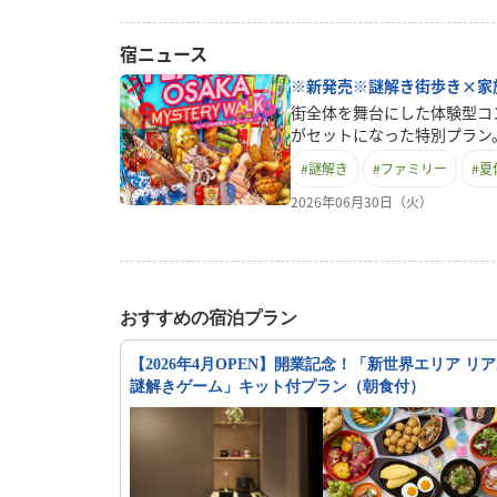
宿ニュース
※新発売※謎解き街歩き×家
街全体を舞台にした体験型コ
がセットになった特別プラン
士で協力しながら大阪の街を
#
謎解き
#
ファミリー
#
夏
をお楽しみいただけます。舞
ポットや魅力的な街並みを巡
2026年06月30日（火）
進観光ができる体験コンテン
に楽しめる設計で、グループ
り。自然と会話が弾み、思い
ます。ご宿泊はゆとりある客
対応したお部屋タイプをご用
おすすめの宿泊プラン
ックスしてお過ごしいただけ
い、“体験する旅”をぜひご
【2026年4月OPEN】開業記念！「新世界エリア リ
だ「泊まる」だけで終わらせ
謎解きゲーム」キット付プラン（朝食付）
もに、新しい旅の楽しみ方を