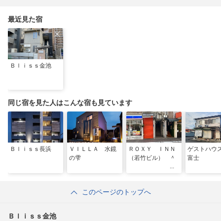
み
最近見た宿
Ｂｌｉｓｓ金池
同じ宿を見た人はこんな宿も見ています
Ｂｌｉｓｓ長浜
ＶＩＬＬＡ 水鏡
ＲＯＸＹ ＩＮＮ
ゲストハウ
の雫
（若竹ビル） ＾
富士
このページのトップへ
Ｂｌｉｓｓ金池