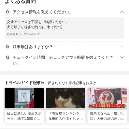
よくある質問
アクセス情報を教えてください。
交通アクセスは下記をご確認ください。
大分駅より徒歩で約7分、車で約5分
最終更新日：2025-09-12
駐車場はありますか？
チェックイン時間・チェックアウト時間を教えてくださ
い。
トラベルガイド記事
旅に行きたくなる旅行記事をお届け
日田に新しい温泉スポ
「看板猫ランキング」
御朱印ならぬ「御〇〇
ット、地下1,500メー
九重町のかぼすちゃ
印」大分の旅の思い出
トルから沸く大地の恵
ん、悲願の全国2位に
のコレクション