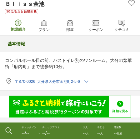
Ｂｌｉｓｓ金池
施設紹介
プラン
部屋
クーポン
クチコミ
基本情報
コンパルホール目の前、バストイレ別のワンルーム。大分の繁華
街『府内町』まで徒歩約10分。
〒870-0026 大分県大分市金池町2-5-6
チェックイン
チェックアウト
大人
子ども
部屋数
--/--
--/--
--
--
--
〜
人
人
部屋