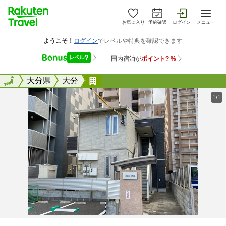
お気に入り
予約確認
ログイン
メニュー
全国
全国
大分県
大分
Ｂｌｉｓｓ金池
1/1