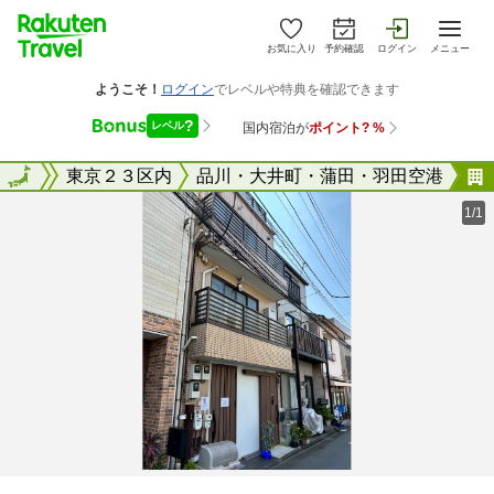
お気に入り
予約確認
ログイン
メニュー
東京都
全国
東京２３区内
品川・大井町・蒲田・羽田空港
1/1