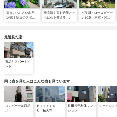
東京のあじさい名所
東京湾を望む絶景とと
バラ園・ローズガーデ
14選！駅近のスポッ
もに心を整える「JW
ン20選！東京・関東
トや2026年見頃情報
マリオット・ホテル東
の名所をご紹介
も
京」でのマインドフル
な滞在
最近見た宿
東品川アパートメ
ント
同じ宿を見た人はこんな宿も見ています
コンバーテル西品
Ｐｉａｚｚａ－
世田谷千利休マン
シークレス
川
Ｕ 祐天寺
ション