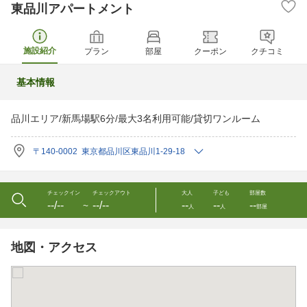
東品川アパートメント
施設紹介
プラン
部屋
クーポン
クチコミ
基本情報
品川エリア/新馬場駅6分/最大3名利用可能/貸切ワンルーム
〒140-0002 東京都品川区東品川1-29-18
チェックイン
チェックアウト
大人
子ども
部屋数
--/--
--/--
--
--
--
〜
人
人
部屋
地図・アクセス