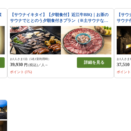
素
【サウナイキタイ】【夕朝食付】近江牛BBQ｜お茶の
【サウ
サウナでととのう夕朝食付きプラン（※土サウナな
サウナ
し）
お1人さま1泊（5名1室利用時）
お1人さま
詳細を見る
39,930
37,510
円
(税込)／人～
ポイント (1%)
ポイント 