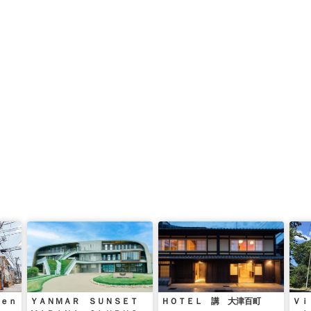
Ｚｅｎ
ＹＡＮＭＡＲ ＳＵＮＳＥＴ
ＨＯＴＥＬ 講 大津百町
Ｖｉ