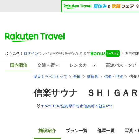
国内宿泊
交通＋宿
レンタカー
高速バス・ツア
信楽
楽天トラベルトップ
全国
滋賀県
信楽・甲賀
信楽サウナ ＳＨＩＧＡＲ
〒529-1842滋賀県甲賀市信楽町下朝宮457
施設紹介
プラン一覧
部屋一覧
写真・動