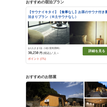
おすすめの宿泊プラン
【サウナイキタイ】【食事なし】お茶のサウナ付き
泊まりプラン（※土サウナなし）
お1人さま1泊（5名1室利用時）
詳細を見る
30,250
円
(税込)／人～
ポイント (1%)
おすすめのお部屋