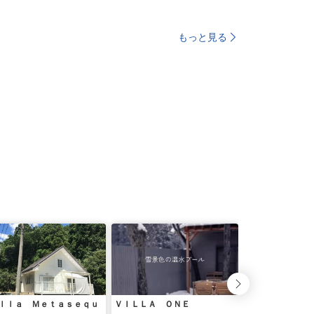
もっと見る
ｌｌａ Ｍｅｔａｓｅｑｕ
ＶＩＬＬＡ ＯＮＥ
Ｌａ Ｔｅｒｒａ