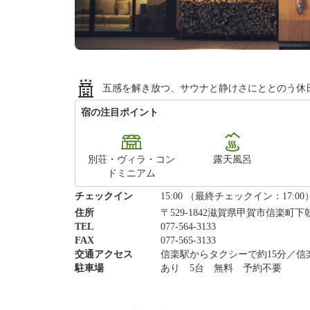
五感を解き放つ、サウナと静けさにととのう休
宿の注目ポイント
別荘・ヴィラ・コン
露天風呂
ドミニアム
チェックイン
15:00 （最終チェックイン：17:00
住所
〒529-1842滋賀県甲賀市信楽町下
TEL
077-564-3133
FAX
077-565-3133
交通アクセス
信楽駅からタクシーで約15分／信
駐車場
あり 5台 無料 予約不要