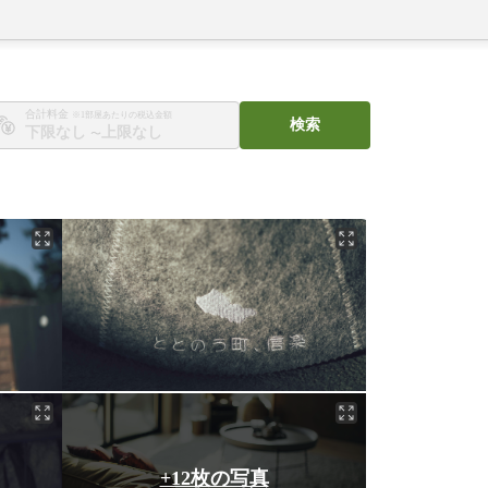
合計料金
※1部屋あたりの税込金額
検索
〜
+12枚の写真