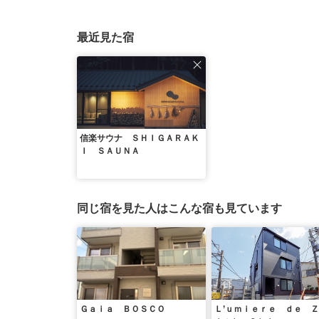
最近見た宿
信楽サウナ ＳＨＩＧＡＲＡＫ
Ｉ ＳＡＵＮＡ
同じ宿を見た人はこんな宿も見ています
Ｇａｉａ ＢＯＳＣＯ
Ｌ’ｕｍｉｅｒｅ ｄｅ 