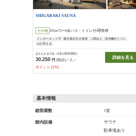
SHIGARAKI SAUNA
その他
101m²/2〜6名
バス・トイレ付
禁煙
インターネット可
露天風呂付き客室
二間以上
洗浄機付トイレ
山が見える
お1人さま1泊（5名1室利用時）
詳細を見る
30,250
円
(税込)／人～
ポイント (1%)
基本情報
1室
総部屋数
サウナ
館内設備
駐車場あり