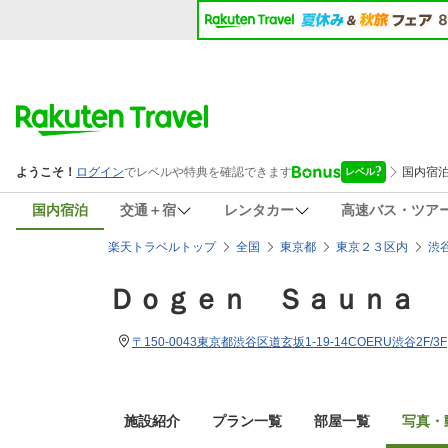
国内宿泊
交通＋宿
レンタカー
高速バス・ツア
楽天トラベルトップ
全国
東京都
東京２３区内
渋
Ｄｏｇｅｎ Ｓａｕｎａ 
〒150-0043東京都渋谷区道玄坂1-19-14COERU渋谷2F/3F
施設紹介
プラン一覧
部屋一覧
写真・動