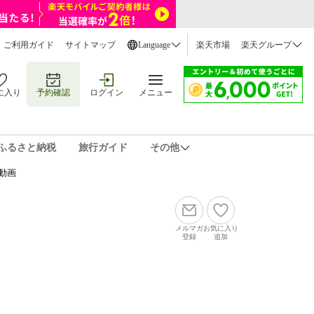
ご利用ガイド
サイトマップ
Language
楽天市場
楽天グループ
に入り
予約確認
ログイン
メニュー
ふるさと納税
旅行ガイド
その他
動画
メルマガ
お気に入り
登録
追加