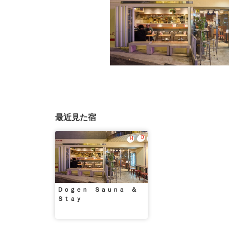
最近見た宿
Ｄｏｇｅｎ Ｓａｕｎａ ＆
Ｓｔａｙ