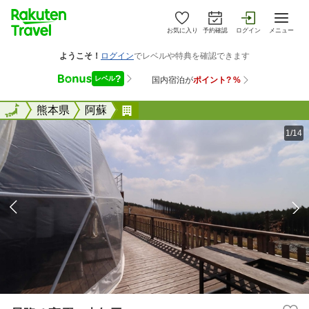
お気に入り
予約確認
ログイン
メニュー
全国
全国
熊本県
阿蘇
星降る高原 吉無田
1/14