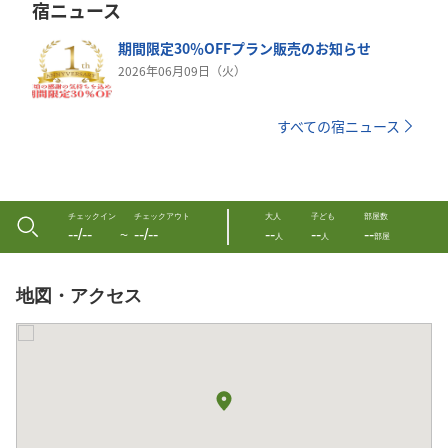
宿ニュース
期間限定30％OFFプラン販売のお知らせ
2026年06月09日（火）
すべての宿ニュース
チェックイン
チェックアウト
大人
子ども
部屋数
--/--
--/--
--
--
--
〜
人
人
部屋
地図・アクセス