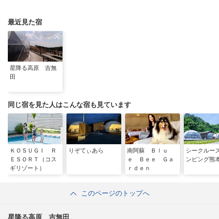
国」「水の国」を体感
ぼーい！」完全乗車ガ
なる体験型ステイ
する旅
イド
最近見た宿
星降る高原 吉無
田
同じ宿を見た人はこんな宿も見ています
ＫＯＳＵＧＩ Ｒ
りぞてぃあら
南阿蘇 Ｂｌｕ
シークルー
ＥＳＯＲＴ（コス
ｅ Ｂｅｅ Ｇａ
ンピング熊
ギリゾート）
ｒｄｅｎ
このページのトップへ
星降る高原 吉無田