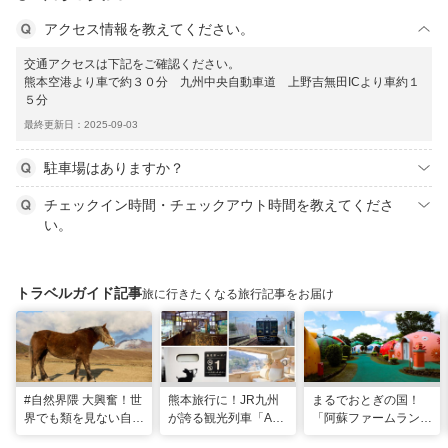
アクセス情報を教えてください。
交通アクセスは下記をご確認ください。
熊本空港より車で約３０分 九州中央自動車道 上野吉無田ICより車約１
５分
最終更新日：2025-09-03
駐車場はありますか？
チェックイン時間・チェックアウト時間を教えてくださ
い。
トラベルガイド記事
旅に行きたくなる旅行記事をお届け
#自然界隈 大興奮！世
熊本旅行に！JR九州
まるでおとぎの国！
界でも類を見ない自然
が誇る観光列車「A列
「阿蘇ファームラン
の宝庫・熊本で「火の
車で行こう」＆「あそ
ド」で心も体も元気に