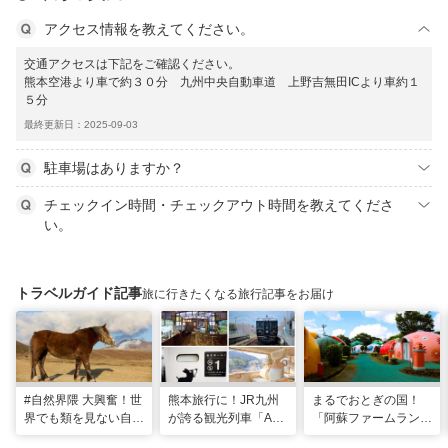
アクセス情報を教えてください。
交通アクセスは下記をご確認ください。
熊本空港より車で約３０分 九州中央自動車道 上野吉無田ICより車約１
５分
最終更新日：2025-09-03
駐車場はありますか？
チェックイン時間・チェックアウト時間を教えてくださ
い。
トラベルガイド記事
旅に行きたくなる旅行記事をお届け
#自然界隈 大興奮！世
熊本旅行に！JR九州
まるでおとぎの国！
界でも類を見ない自然
が誇る観光列車「A列
「阿蘇ファームラン
の宝庫・熊本で「火の
車で行こう」＆「あそ
ド」で心も体も元気に