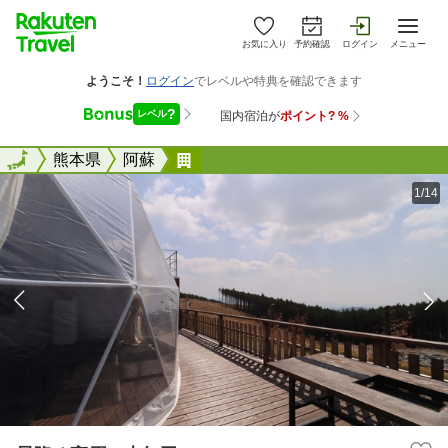
お気に入り
予約確認
ログイン
メニュー
全国
全国
熊本県
阿蘇
星降る高原 吉無田
1/14