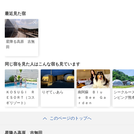
国」「水の国」を体感
ぼーい！」完全乗車ガ
なる体験型ステイ
する旅
イド
最近見た宿
星降る高原 吉無
田
同じ宿を見た人はこんな宿も見ています
ＫＯＳＵＧＩ Ｒ
りぞてぃあら
南阿蘇 Ｂｌｕ
シークルー
ＥＳＯＲＴ（コス
ｅ Ｂｅｅ Ｇａ
ンピング熊
ギリゾート）
ｒｄｅｎ
このページのトップへ
星降る高原 吉無田