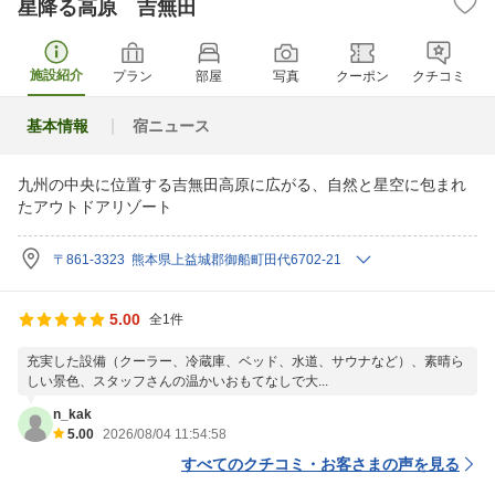
星降る高原 吉無田
施設紹介
プラン
部屋
写真
クーポン
クチコミ
基本情報
宿ニュース
九州の中央に位置する吉無田高原に広がる、自然と星空に包まれ
たアウトドアリゾート
〒861-3323 熊本県上益城郡御船町田代6702-21
5.00
全1件
充実した設備（クーラー、冷蔵庫、ベッド、水道、サウナなど）、素晴ら
しい景色、スタッフさんの温かいおもてなしで大...
n_kak
5.00
2026/08/04 11:54:58
すべてのクチコミ・お客さまの声を見る