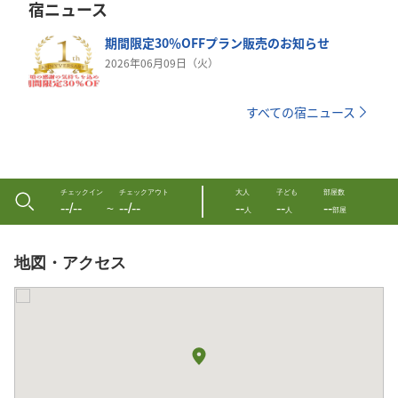
宿ニュース
期間限定30％OFFプラン販売のお知らせ
2026年06月09日（火）
すべての宿ニュース
チェックイン
チェックアウト
大人
子ども
部屋数
--/--
--/--
--
--
--
〜
人
人
部屋
地図・アクセス