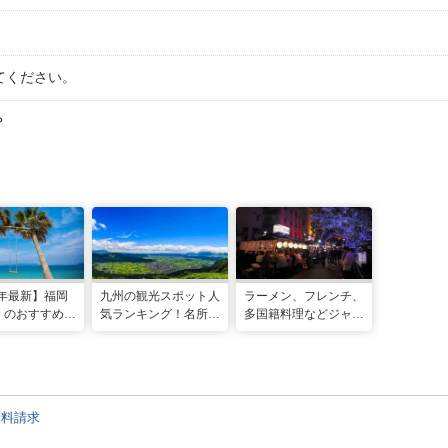
てください。
？
5年最新】福岡
九州の観光スポット人
ラーメン、フレンチ、
」のおすすめ観
気ランキング！名所も
多国籍料理などジャン
ルメ・インスタ
温泉も見どころ満載！
ル多彩！福岡で楽しむ
ポット
屋台グルメ5選
資料請求