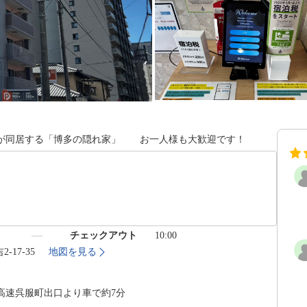
さが同居する「博多の隠れ家」 お一人様も大歓迎です！
）
チェックアウト
10:00
-17-35
地図を見る
高速呉服町出口より車で約7分