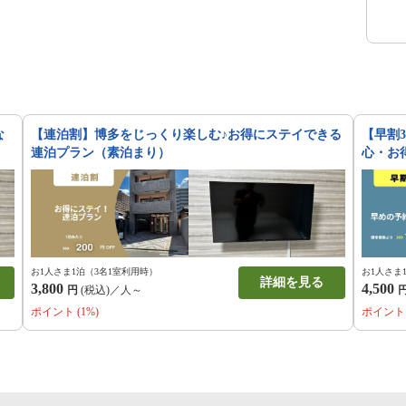
な
【連泊割】博多をじっくり楽しむ♪お得にステイできる
【早割
連泊プラン（素泊まり）
心・お
お1人さま1泊（3名1室利用時）
お1人さま
詳細を見る
3,800
4,500
円
(税込)／人～
ポイント (1%)
ポイント 