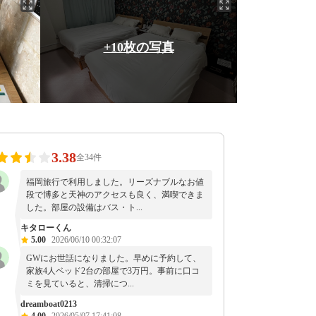
+10枚の写真
3.38
全34件
福岡旅行で利用しました。リーズナブルなお値
段で博多と天神のアクセスも良く、満喫できま
した。部屋の設備はバス・ト...
キタローくん
5.00
2026/06/10 00:32:07
GWにお世話になりました。早めに予約して、
家族4人ベッド2台の部屋で3万円。事前に口コ
ミを見ていると、清掃につ...
dreamboat0213