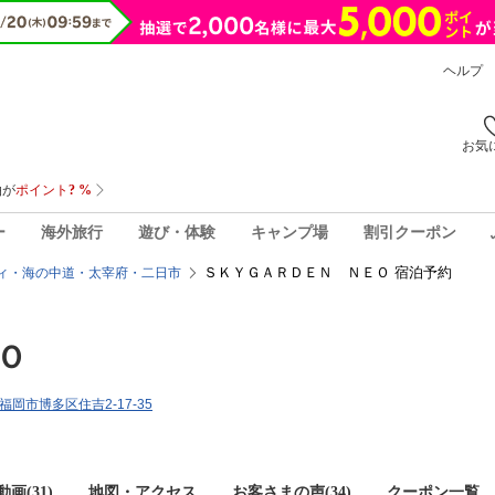
ヘルプ
お気
ー
海外旅行
遊び・体験
キャンプ場
割引クーポン
ＳＫＹＧＡＲＤＥＮ ＮＥＯ 宿泊予約
ィ・海の中道・太宰府・二日市
Ｏ
県福岡市博多区住吉2-17-35
画(31)
地図・アクセス
お客さまの声(
34
)
クーポン一覧