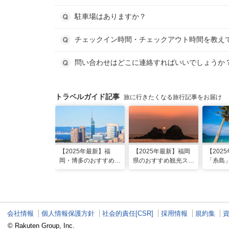
駐車場はありますか？
チェックイン時間・チェックアウト時間を教え
問い合わせはどこに連絡すればいいでしょうか
トラベルガイド記事
旅に行きたくなる旅行記事をお届け
【2025年最新】福
【2025年最新】福岡
【202
岡・博多のおすすめ観
県のおすすめ観光スポ
「糸島
光スポット26選！太
ット20！人気観光地
光・グ
宰府・糸島まで網羅
から穴場まで厳選
映えス
会社情報
個人情報保護方針
社会的責任[CSR]
採用情報
規約集
© Rakuten Group, Inc.