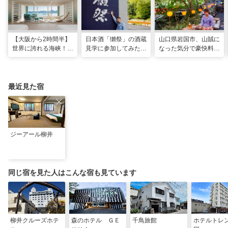
【大阪から2時間半】
日本酒「獺祭」の酒蔵
山口県岩国市、山賊に
世界に誇れる海峡！
見学に参加してみた！
なった気分で豪快料理
山口・下関に新しいリ
人の手間とデータで造
が味わえる名物スポッ
ゾナーレが開業
り上げる変わらない美
ト「いろり山賊」
味しさ
最近見た宿
ジーアール柳井
同じ宿を見た人はこんな宿も見ています
柳井クルーズホテ
森のホテル ＧＥ
千鳥旅館
ホテルトレ