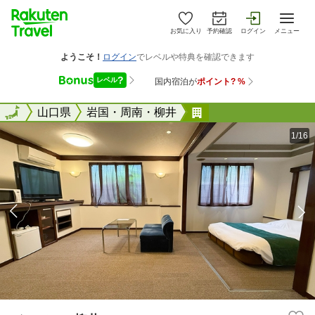
お気に入り
予約確認
ログイン
メニュー
全国
全国
山口県
岩国・周南・柳井
ジーアール柳井
1/16