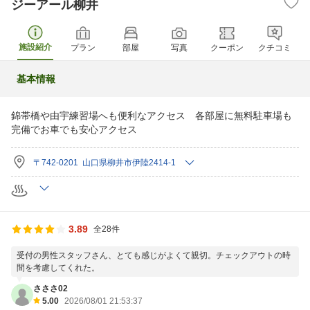
ジーアール柳井
施設紹介
プラン
部屋
写真
クーポン
クチコミ
基本情報
錦帯橋や由宇練習場へも便利なアクセス 各部屋に無料駐車場も
完備でお車でも安心アクセス
〒742-0201 山口県柳井市伊陸2414-1
3.89
全28件
受付の男性スタッフさん、とても感じがよくて親切。チェックアウトの時
間を考慮してくれた。
さささ02
5.00
2026/08/01 21:53:37