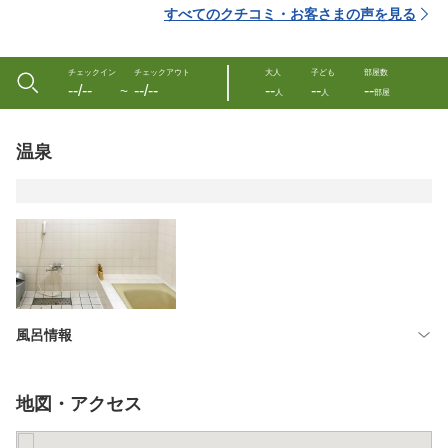
すべてのクチコミ・お客さまの声を見る
チェックイン
チェックアウト
大人
子ども
部屋数
--/--
--/--
--
--
--
〜
人
人
部屋
温泉
風呂情報
地図・アクセス