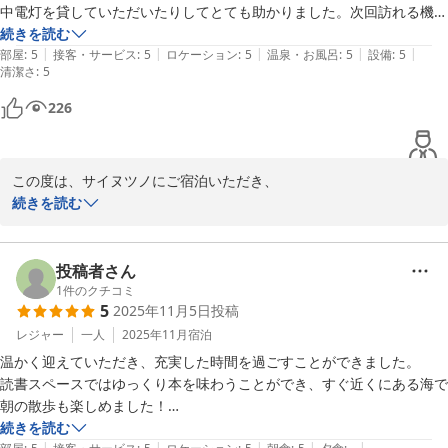
中電灯を貸していただいたりしてとても助かりました。次回訪れる機会
宿の空間づくりや香り、五右衛門風呂、

最終日の午前中は天気も良く時間があったので宿にコーヒーをお願いし
があればまた利用させていただきます。ありがとうございました！
続きを読む
レンタカーや浜辺でのコーヒー時間、Barでの会話まで、

|
|
|
|
|
て近くの浜辺でのんびり読書。一人時間を満喫できました。コーヒーに
部屋
:
5
接客・サービス
:
5
ロケーション
:
5
温泉・お風呂
:
5
設備
:
5
清潔さ
ひとつひとつ丁寧に受け取ってくださったことが伝わってきて、

:
5
添えられていたクッキーもさり気なく心がこもっていて、とても気持ち
胸が熱くなりました。

良いものでした。奥様の笑顔もとても素敵でした。

226
特に、

最後は後ろ髪を引かれる思いで、宿の目の前の停留所からバスに乗って
「丸一日、宿でゆっくり過ごすのもおすすめ」

出発しました。機会があればまたいつか一人旅でおじゃましたいと思え
この度は、サイヌツノにご宿泊いただき、

というお言葉は、私たちが目指している“一人の時間を味わう宿”と
る、本当に素敵な宿でした。
また温かいご感想をお寄せくださり誠にありがとうございます。

続きを読む
いう在り方そのものを

感じ取っていただけたようで、大変励みになります。

ご滞在中は、地元のお話など思いがけない共通点もあり、

私たちも楽しい時間を過ごさせていただきました。

投稿者さん
私たちにとっても、穏やかで気さくにお話ししてくださるお人柄が
1
件のクチコミ
とても印象的で、

5
2025年11月5日
投稿
周辺の散策や夜道など、

Barで旅のお話を伺った時間は、心に残るひとときでした。

少しでも旅のお役に立てておりましたら嬉しく思います。

レジャー
一人
2025年11月
宿泊
最後、宿前のバス停から旅立たれる姿を見送りながら、

温かく迎えていただき、充実した時間を過ごすことができました。

2泊3日の小豆島の時間が、

またいつかお会いできたら嬉しいなと感じておりました。

読書スペースではゆっくり本を味わうことができ、すぐ近くにある海で
心に残る旅となっておりましたら幸いです。

朝の散歩も楽しめました！

ぜひまた、

今回は慌ただしく1泊でしたが、また時間をとって今度は連泊したいな
続きを読む
また島を訪れる機会がございましたら、

ふと一人旅に出たくなった時には、

|
|
|
|
|