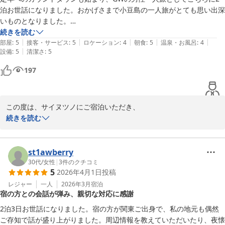
泊お世話になりました。おかげさまで小豆島の一人旅がとても思い出深
いものとなりました。

続きを読む
|
|
|
|
|
こちらの宿は単に宿泊場所を提供するだけではなく、如何に一人旅を満
部屋
:
5
接客・サービス
:
5
ロケーション
:
4
朝食
:
5
温泉・お風呂
:
4
|
設備
:
5
清潔さ
:
5
喫してもらうか、楽しんでもらうか、随所に工夫が感じられてとても気
持ちの良い宿です。さり気ない宿の飾りつけやハーブの香りに心が落ち
197
着き癒されます。五右衛門風呂もとても気持ちよかったです。

レンタカーも普通なら1泊で高額になるか、港まで移動して借りなけれ
この度は、サイヌツノにご宿泊いただき、

ばならないところ、直接宿からリーズナブルに借りられてとても便利。
またこんなにも丁寧で温かいご感想をお寄せくださり、

続きを読む
ご主人おすすめの場所を廻り、観光も楽しめました。

誠にありがとうございます。

私は2泊で中一日は宿のレンタカーでのお出かけとなりましたが、丸一
お書きいただいた文章を拝見しながら、

st1awberry
日、宿でゆっくり過ごすのも是非お勧めです。

ご滞在中の会話を思い返しておりました。

30代
/
女性
|
3
件のクチコミ
5
2026年4月1日
投稿
夕食は徒歩 5分の所にまるたやさんがあります。こちらもとても美味し
大切な旅の時間にサイヌツノを選んでいただけたこと、

レジャー
一人
2026年3月
宿泊
かったですが、夕食後は宿1FのBarで、一人旅専用宿を始めたご主人の
宿の方との会話が弾み、親切な対応に感謝
そして小豆島での一人旅が「思い出深いものになった」と感じてい
いきさつやこれまでの自分の旅の経験などを語り合い、楽しい時間を過
ただけたこと、

ごすことができました。ご主人のこだわりのカクテル美味しかったで
2泊3日お世話になりました。宿の方が関東ご出身で、私の地元も偶然
私たちにとって本当に嬉しいことです。

す！

ご存知で話が盛り上がりました。周辺情報を教えていただいたり、夜懐