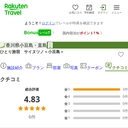
お気に入り
予約確認
ログイン
メニュー
香川県
小豆島・直島
ひとり旅宿 サイヌツノ＜小豆島＞
施設紹介
プラン
部屋
写真
クーポン
クチコミ
クチコミ
総合評価
5
3
件
4.83
4
0
件
3
0
件
2
0
件
6
件
1
0
件