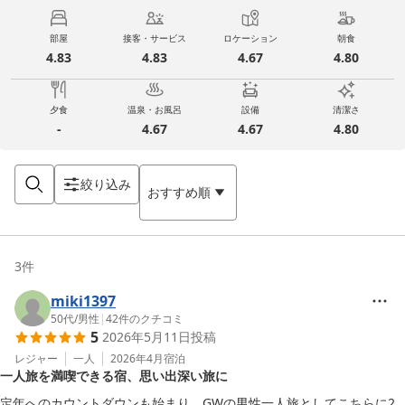
部屋
接客・サービス
ロケーション
朝食
4.83
4.83
4.67
4.80
夕食
温泉・お風呂
設備
清潔さ
-
4.67
4.67
4.80
絞り込み
おすすめ順
3
件
miki1397
50代
/
男性
|
42
件のクチコミ
5
2026年5月11日
投稿
レジャー
一人
2026年4月
宿泊
一人旅を満喫できる宿、思い出深い旅に
定年へのカウントダウンも始まり、GWの男性一人旅としてこちらに2