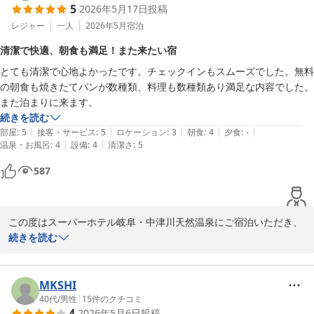
5
2026年5月17日
投稿
館内の清潔さについて「非常に清潔で良かった」とのお言葉を頂戴
し、大変嬉しく存じます。お客様に安心して快適にお過ごしいただ
レジャー
一人
2026年5月
宿泊
けるよう、日々の清掃や設備管理に努めておりますので、このよう
清潔で快適、朝食も満足！また来たい宿
なお声はスタッフ一同の励みになります。

とても清潔で心地よかったです。チェックインもスムーズでした。無料
の朝食も焼きたてパンが数種類、料理も数種類あり満足な内容でした。
また、チェックインもスムーズにご利用いただけたとのこと、安心
また泊まりに来ます。
いたしました。

続きを読む
|
|
|
|
|
部屋
:
5
接客・サービス
:
5
ロケーション
:
3
朝食
:
4
夕食
:
-
無料健康朝食につきましても、ご満足いただけたようで何よりでご
|
|
温泉・お風呂
:
4
設備
:
4
清潔さ
:
5
ざいます。毎朝焼き上げる焼きたてパンやこだわりのオリジナルカ
レーをはじめ、健康を意識したさまざまなメニューをご用意してお
587
ります。美味しくお召し上がりいただけたとのお言葉を大変嬉しく
拝読いたしました。

この度はスーパーホテル岐阜・中津川天然温泉にご宿泊いただき、
これからも清潔で快適な空間と、充実したサービスをご提供できる
誠にありがとうございます。

続きを読む
よう努めてまいります。

また、嬉しいご感想をお寄せいただき、心より感謝申し上げます。

また中津川へお越しの際は、ぜひ当ホテルをご利用くださいませ。
MKSHI
スタッフ一同、心よりお待ちしております。

「とても清潔で心地よかった」とのお言葉を頂戴し、大変光栄に存
40代
/
男性
|
15
件のクチコミ
4
2026年5月6日
投稿