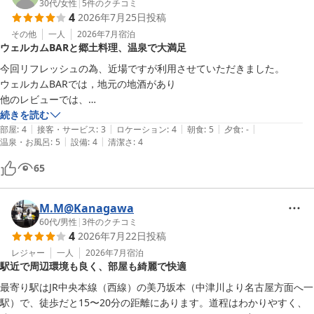
30代
/
女性
|
5
件のクチコミ
4
2026年7月25日
投稿
その他
一人
2026年7月
宿泊
ウェルカムBARと郷土料理、温泉で大満足
今回リフレッシュの為、近場ですが利用させていただきました。

ウェルカムBARでは，地元の地酒があり

他のレビューでは、

お酒の種類が少ないと書いてありましたが、

続きを読む
|
|
|
|
|
自分でオリジナルの色々な

部屋
:
4
接客・サービス
:
3
ロケーション
:
4
朝食
:
5
夕食
:
-
|
|
温泉・お風呂
:
5
設備
:
4
清潔さ
:
4
カクテルなどが作れたり

個人的には満足感が得られました。

65
朝食バイキングでは郷土料理の鶏ちゃんがあったりとしっかり岐阜を感
じられましたし

お風呂も恵那の温泉ということでとても良かったです。
M.M@Kanagawa
60代
/
男性
|
3
件のクチコミ
4
2026年7月22日
投稿
レジャー
一人
2026年7月
宿泊
駅近で周辺環境も良く、部屋も綺麗で快適
最寄り駅はJR中央本線（西線）の美乃坂本（中津川より名古屋方面へ一
駅）で、徒歩だと15〜20分の距離にあります。道程はわかりやすく、