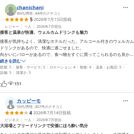
ーパーホテルも利用してみたいと思いました。
chanichani
40代
/
男性
|
44
件のクチコミ
5
2026年7月15日
投稿
レジャー
一人
2026年7月
宿泊
接客と温泉が快適、ウェルカムドリンクも魅力
接客が気持ちよく、清潔なホテルだった。アルコール付きのウェルカム
ドリンクがあるので、快適に過ごせました。

向かいにバローがあるので、食べ物をすぐに買ってこられるのも良かっ
た。ただ、まわりには他に何もなかった。静かでいいのだが。

続きを読む
|
|
|
|
|
部屋
:
5
接客・サービス
:
5
ロケーション
:
4
朝食
:
4
温泉・お風呂
:
5
|
設備
:
5
清潔さ
:
5
151
カッピーモ
50代
/
男性
|
407
件のクチコミ
4
2026年7月14日
投稿
ビジネス
一人
2026年7月
宿泊
大浴場とフリードリンクで安価にほろ酔い気分