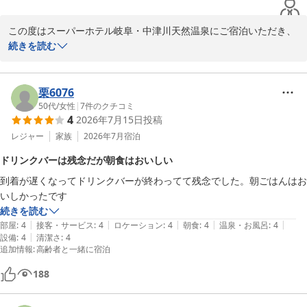
補充の速さや気配りも良かったです。

その分リーズナブルにご利用いただけた点にご理解をいただき、誠
電子レンジのターンテーブルがなくて、

にありがとうございます。

この度はスーパーホテル岐阜・中津川天然温泉にご宿泊いただき、
大丈夫かと不安になりました。

誠にありがとうございます。

続きを読む
これからも、快適さとコストパフォーマンスの両立を目指し、より
また、3か月後に行きます。

ご満足いただける滞在をご提供できるよう努めてまいります。

また、ご家族5名様での大切なご旅行に当ホテルをお選びいただき
よろしくお願いいたします。

ましたこと、心より御礼申し上げます。

栗6076
また中津川へお越しの際は、ぜひ当館をご利用くださいませ。スタ
50代
/
女性
|
7
件のクチコミ
ッフ一同、心よりお待ちしております。

4
2026年7月15日
投稿
チェックインにつきましては、スムーズにご案内できたようで安心
いたしました。お客様に気持ちよくご滞在をスタートしていただけ
レジャー
家族
2026年7月
宿泊
スーパーホテル岐阜・中津川天然温泉　支配人
るよう、スタッフもお手伝いさせていただいております。

ドリンクバーは残念だが朝食はおいしい
スーパーホテル岐阜・中津川天然温泉（２０２５年１２月１８日オ
ープン）
到着が遅くなってドリンクバーが終わってて残念でした。朝ごはんはお
朝食については、「オーガニック朝食が美味しかった」とのお言葉
いしかったです
を頂戴し、大変嬉しく存じます。また、スタッフの声かけや料理の
2026-07-02
続きを読む
補充、気配りについてもお褒めいただきありがとうございます。朝
|
|
|
|
|
部屋
:
4
接客・サービス
:
4
ロケーション
:
4
朝食
:
4
温泉・お風呂
:
4
食スタッフにとって大きな励みとなりますので、共有させていただ
|
設備
:
4
清潔さ
:
4
きます。

追加情報
:
高齢者と一緒に宿泊
一方で、カレーの付け合わせやBGMの音量につきまして、貴重なご
188
意見をありがとうございます。特に朝食会場の音量については、ご
家族での会話がしづらかったとのこと、ご不便をおかけいたしまし