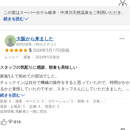
ありがとうございました！
この度はスーパーホテル岐阜・中津川天然温泉をご利用いただき、
誠にありがとうございます。

続きを読む
朝食での牛乳をご満足いただけたこと、また天然温泉もごゆっくり
ご利用いただけたご様子を大変嬉しく拝読いたしました。「ゆっく
大阪から来ました
り過ごすことができました」とのお言葉は、スタッフ一同にとって
60代
/
女性
|
1
件のクチコミ
5
2026年5月17日
投稿
何よりの励みでございます。

レジャー
家族
2026年5月
宿泊
特に牛乳をお好みとのことで、当館の無料健康朝食がお役に立てた
スタッフの気配りに感謝、朝食も美味しい
ことを嬉しく存じます。また、夜遅い時間でも温泉でおくつろぎい
家族5人で初めての宿泊でした。

ただけたとのこと、旅のお疲れを少しでも癒やしていただけており
チェックインは自分で機械の操作をすると思っていたので、時間がかか
ましたら幸いでございます。

るかと覚悟していたのですが、スタッフさんにしていただきました。

続きを読む
一方で、朝の温泉利用時間(15時翌朝9時30分)につきまして貴重な
|
|
|
|
|
オーガニック朝食は美味しかったです。

部屋
:
5
接客・サービス
:
5
ロケーション
:
5
朝食
:
4
夕食
:
-
ご意見をありがとうございます。朝食後にもご利用されたいとのお
|
|
温泉・お風呂
:
5
設備
:
4
清潔さ
:
5
カレーには福神漬けが欲しいです。

声は今後のサービス改善の参考として、真摯に受け止めてまいりま
追加情報
:
高齢者と一緒に宿泊
BGMの音量をもう少し下げて欲しい。

す。

会話がしにくいと感じました。

816
スタッフさんのお声かけは爽やかで

お部屋の広さにつきましてはコンパクトな造りではございますが、