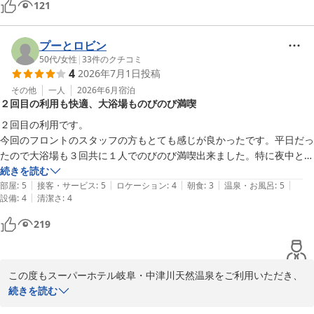
121
ルームキーが必要になるようなことも無く、数多めのコンセントには
USB給電ポートまであるのに時代を感じました。

チェックアウトもドアにマグネットシールを貼るだけで、フロントでの
プーとロビン
手続き不要なのも手軽でいいですね。

50代
/
女性
|
33
件のクチコミ
4
2026年7月1日
投稿
ウェルカムドリンクバーは、オレンジジュースの原液側のノズルの向き
が悪いのかカップにちゃんと入らないのが残念でした。

その他
一人
2026年6月
宿泊
２回目の利用も快適、大浴場ものびのび満喫
（朝食時のパンに合わせたかったので、牛乳みたいにピッチャーにして
もらえると助かる。）

２回目の利用です。

あとホテルの不備ではないのですが、徒歩圏に夕食に利用できるような
今回のフロントのスタッフの方もとても感じが良かったです。平日だっ
店が見当たらず、面倒になって向かいのスーパーの弁当で済ませまし
たので大浴場も３回共に１人でのびのび満喫出来ました。特に夜中とか
た。
も利用出来るのが嬉しいです。

続きを読む
|
|
|
|
|
　部屋のお水は健康イオン水なので安心して飲むことが出来ます。例え
部屋
:
5
接客・サービス
:
5
ロケーション
:
4
朝食
:
3
温泉・お風呂
:
5
|
設備
:
4
清潔さ
:
4
ばわざわざペットボトルのお茶をこの時期何本か持っていかなくても自
宅から水だし用のお茶のパックとマグボトルを持っていけば　荷物が軽
219
くてすみます。

朝食は自分が鶏肉が嫌いなのでけいちゃんとかチキンバー？を除くとお
かずの種類が少なくなってしまうのであくまでも自分の食べ物の好みの
この度もスーパーホテル岐阜・中津川天然温泉をご利用いただき、
問題なので☆３にしました。

誠にありがとうございます。2回目のご宿泊とのこと、再び当館を
続きを読む
お選びいただきましたことを大変嬉しく、心より御礼申し上げま
２回目で初めて気づいた事は
