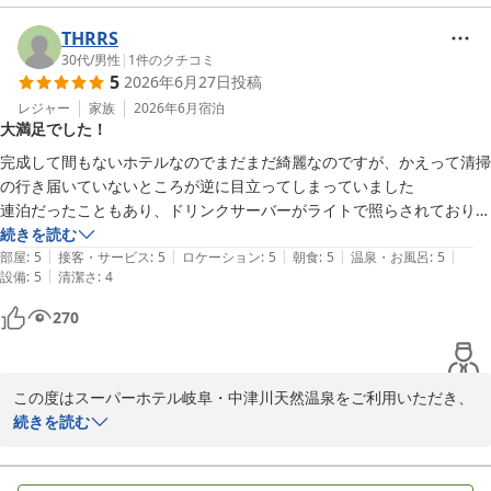
す。

①アメニティがないと思っていたらドリンクコーナーの隣に１泊５つま
THRRS
で選べるサービスがあったことに朝食の時に気づきました(笑)

フロントスタッフの対応や、大浴場でゆっくりとお過ごしいただけ
30代
/
男性
|
1
件のクチコミ
②大浴場へ持っていく時に使うバッグのサイドにポケットがついてい
5
2026年6月27日
投稿
たご様子を拝読し、快適にご滞在いただけたことを何より嬉しく存
た。ここに大浴場やお部屋の暗証番号レシートを入れておけばいいこと
じます。夜遅い時間までご利用いただける点につきましても、お役
レジャー
家族
2026年6月
宿泊
に気づきました。

大満足でした！
に立てたようで安心いたしました。

今回も快適に過ごす事が出来ました。あと部屋のゴミ箱が燃えるゴミ、
完成して間もないホテルなのでまだまだ綺麗なのですが、かえって清掃
また、お部屋の健康イオン水や、アメニティバー・大浴場用バッグ
燃えないゴミと別れていましたが　自治体によって区別が違うと思いま
の行き届いていないところが逆に目立ってしまっていました　

などの設備につきましても、実際にご活用いただきながら気づきや
す。なるべくルームスタッフの方の手間を省きたいと思います。帰る時
連泊だったこともあり、ドリンクサーバーがライトで照らされており、
ご評価をお寄せいただき誠にありがとうございます。今後ご利用さ
にプラスチック、ビニール、紙と袋を３つ用意して分別して帰りました
拭いていない埃が乗りっぱなしなのを毎日見てしまいました。

続きを読む
れるお客様にとっても分かりやすいご案内となるよう、館内表示や
|
|
|
|
|
が　わかれば今後の時出来る限りそれに近いようにして帰りたいと思い
コインランドリーは複数の方が使用することもあって、次に使おうと中
部屋
:
5
接客・サービス
:
5
ロケーション
:
5
朝食
:
5
温泉・お風呂
:
5
ご説明の改善にも努めてまいります。

|
設備
:
5
清潔さ
:
4
ますので教えていただけますか？

を除いたらネジが1つ入ってたりしました。

正面の駐車場がいっぱいになっており、第二駐車場の出入りと止め位置
270
一方で、無料健康朝食につきましては、お好みによりお召し上がり
また利用させていただきますのでよろしくお願いいたします。

が少しわかりにくいです。

いただける種類に限りを感じられたとのこと、貴重なご意見として
真摯に受け止めております。すべてのお客様にご満足いただけるよ
それ以外のサービスや朝食、大浴場、ロハスを重視した環境や設備、室
う、メニュー構成やご案内の工夫について今後の参考とさせていた
この度はスーパーホテル岐阜・中津川天然温泉をご利用いただき、
内内装などとても整っており、特にサービスに関しては丁寧に応対して
だきます。

誠にありがとうございます。

続きを読む
いただきました。ビジネスホテルとしての利用の他、車で移動されるの
であれば旅行の拠点としても利用できます。価格も安く、平日での利用
また、客室のゴミ分別につきましても、日頃より清掃スタッフの負
また、「大満足でした」とのお言葉を頂戴し、スタッフ一同大変嬉
でしたがビジネスの方から家族連れの方まで多く宿泊されているようで