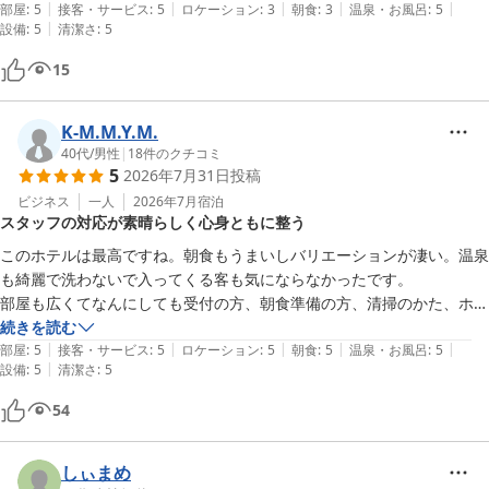
|
|
|
|
|
た。景色は周りは民家や畑なので特に眺めがいいというわけでもなく　
部屋
:
5
接客・サービス
:
5
ロケーション
:
3
朝食
:
3
温泉・お風呂
:
5
|
設備
:
5
清潔さ
:
5
朝食も自分の好みの問題で☆３つにさせていただきました。

今回は隣の部屋の物音が時々0時頃まで　カタカタ音がしたりして気に
15
なりましたが0時過ぎたら静かになったので良かったです。毎回このプ
ランで朝食後もゆっくり過ごすことが出来て嬉しいです。お部屋の水も
健康イオン水なので

K-M.M.Y.M.
クセがなく安心して飲めるのもポイント高いですね。また部屋に備え付
40代
/
男性
|
18
件のクチコミ
5
2026年7月31日
投稿
けの枕は自分には合わなくて　フロントで自分の好みの枕を選べるのも
嬉しいです。　自分自身のリフレッシュの為に　利用していますのでま
ビジネス
一人
2026年7月
宿泊
スタッフの対応が素晴らしく心身ともに整う
た利用させていただきますのでよろしくお願いいたします。
このホテルは最高ですね。朝食もうまいしバリエーションが凄い。温泉
も綺麗で洗わないで入ってくる客も気にならなかったです。

部屋も広くてなんにしても受付の方、朝食準備の方、清掃のかた、ホテ
ルに関わる全ての方達が満遍なく気が利く、声がけが素晴らしい。挨拶
続きを読む
|
|
|
|
|
は何度もしてくれて、この方たちがこのホテルの空気を作ってくれてい
部屋
:
5
接客・サービス
:
5
ロケーション
:
5
朝食
:
5
温泉・お風呂
:
5
|
設備
:
5
清潔さ
:
5
るのだろうと思って感謝しかなかった。清掃の方については帰り際に帽
子を取って挨拶をしていただき、30年位ホテル生活を色んなところで
54
利用しているがこんな対応をしてくれたのは初めてでした。

ほかのスーパーホテルも利用したいが、ここをお勧めしたいしまた利用
したいです。身体がかなり整いました。ありがとうございました。
しぃまめ