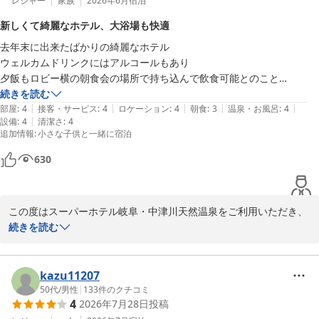
レジャー
家族
2026年6月
宿泊
新しくて綺麗なホテル、大浴場も快適
去年末に出来たばかりの綺麗なホテル

ウェルカムドリンクにはアルコールもあり

夕飯もロビー横の朝食会の場所で持ち込んで飲食可能とのこと

朝食も廃棄を無くすために追加は何時までと表記されていて、今時はこ
続きを読む
|
|
|
|
|
うゆうことも大事。

部屋
:
4
接客・サービス
:
4
ロケーション
:
4
朝食
:
3
温泉・お風呂
:
4
|
設備
:
4
清潔さ
:
4
これで良いと思います。

追加情報
:
小さな子供と一緒に宿泊
大浴場付きも良いです。綺麗！

630
ドライヤーもパナソニックナノイーでした。

チェックアウトも🗝️ではなく暗証番号だったので

なにもすることなくスマートチェックアウト。

この度はスーパーホテル岐阜・中津川天然温泉をご利用いただき、
良いホテルでした。

誠にありがとうございます。

続きを読む
当館の新しさや清潔感、大浴場につきましてご満足いただけたご様
子を大変嬉しく拝読いたしました。

kazu11207
50代
/
男性
|
133
件のクチコミ
4
2026年7月28日
投稿
また、ウェルカムバーでのアルコール提供や、お持ち込みのお食事