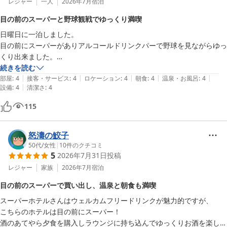
とともにロビーでお過ごしいただける点、さらには食品ロス削減へ
レジャー
一人
2026年7月
宿泊
の取り組みなど、当館の運営方針にもご理解とご評価をいただき誠
目の前のスーパーと野球観戦でゆっくり満喫
にありがとうございます。「これで良いと思います」とのお言葉
日曜日に一泊しました。

は、スタッフ一同にとって大きな励みでございます。

目の前にスーパーがありアルコールドリンクパーで野球を見ながらゆっ
くり出来ました。

大浴場や設備面につきましても、「綺麗」とのお言葉を頂戴し光栄
最近のスーパーホテルはかなりグレードが上がって良いと思います。
続きを読む
に存じます。ドライヤーやスマートチェックアウトなど、快適にお
|
|
|
|
|
部屋
:
4
接客・サービス
:
4
ロケーション
:
4
朝食
:
4
温泉・お風呂
:
4
過ごしいただけるよう導入している取り組みにもご満足いただけた
|
設備
:
4
清潔さ
:
4
ようで何よりでございます。

115
これからも清潔で安心してお過ごしいただける空間づくりと、無駄
のないスマートなサービスを大切にしながら、より良いホテルを目
怒濤の鮫子
指してまいります。

50代
/
女性
|
10
件のクチコミ
5
2026年7月31日
投稿
また中津川へお越しの際には、ぜひ当館をご利用くださいませ。ス
レジャー
家族
2026年7月
宿泊
タッフ一同、心よりお待ちしております。

目の前のスーパーで買い出し、温泉と朝食も満喫
スーパーホテル岐阜・中津川天然温泉　支配人
スーパーホテルさんはウェルカムフリードリンクが魅力的ですが、

スーパーホテル岐阜・中津川天然温泉（２０２５年１２月１８日オ
こちらのホテルは目の前にスーパー！

ープン）
酒のあてやら夕食を購入しラウンジに持ち込んでゆっくりお酒を楽しめ