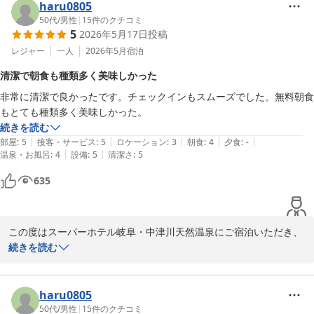
haru0805
た。いただいたご意見は今後のサービス改善の参考とさせていただ
50代
/
男性
|
15
件のクチコミ
きます。

5
2026年5月17日
投稿
レジャー
一人
2026年5月
宿泊
また、電子レンジにつきましてご不安なお気持ちにさせてしまい申
し訳ございませんでした。

清潔で朝食も種類多く美味しかった
非常に清潔で良かったです。チェックインもスムーズでした。無料朝食
そして何より、「また3か月後に行きます」とのお言葉をいただけ
もとても種類多く美味しかった。
ましたことを大変嬉しく思っております。次回もご家族皆様に快適
続きを読む
にお過ごしいただけるよう、スタッフ一同心を込めてお迎えいたし
|
|
|
|
|
部屋
:
5
接客・サービス
:
5
ロケーション
:
3
朝食
:
4
夕食
:
-
ます。

|
|
温泉・お風呂
:
4
設備
:
5
清潔さ
:
5
3か月後のお帰りを、心よりお待ちしております。

635
この度はご宿泊ならびに貴重なご意見をお寄せいただき、誠にあり
がとうございました。
この度はスーパーホテル岐阜・中津川天然温泉にご宿泊いただき、
スーパーホテル岐阜・中津川天然温泉（２０２５年１２月１８日オ
誠にありがとうございます。

続きを読む
ープン）
また、ご滞在のご感想をお寄せいただき、心より感謝申し上げま
2026-06-04
す。

haru0805
50代
/
男性
|
15
件のクチコミ