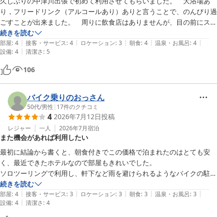
久しぶりの中津川出張で初めて利用させてもらいました。　大浴場あ
り，フリードリンク（アルコールあり）ありと言うことで、のんびり過
ごすことが出来ました。　周りに飲食店はありませんが、目の前にスー
パーがあるので、総菜を買ってフリードリンク呑んで、安価にほろ酔い
続きを読む
|
|
|
|
|
気分で良かったと思いました。　またの機会があれば利用したいと思い
部屋
:
4
接客・サービス
:
4
ロケーション
:
3
朝食
:
4
温泉・お風呂
:
4
|
設備
:
4
清潔さ
:
5
ます。
106
バイク乗りのおっさん
50代
/
男性
|
17
件のクチコミ
4
2026年7月12日
投稿
レジャー
一人
2026年7月
宿泊
また機会があれば利用したい
最初に結論から書くと、朝食付きでこの価格で泊まれたのはとても安
く、最近できたホテルなので部屋もきれいでした。

ソロツーリングで利用し、軒下など雨を避けられるようなバイクの駐車
スペースは無く、青空天井の平面駐車場となります。

続きを読む
|
|
|
|
|
ライダーはヘルメットをはじめ荷物が多いので、部屋のテーブルが広い
部屋
:
4
接客・サービス
:
3
ロケーション
:
3
朝食
:
3
温泉・お風呂
:
3
|
設備
:
4
清潔さ
:
4
のがありがたい。

ドアロックが暗証番号式で古いビジホにあるような部屋の主電源ONに