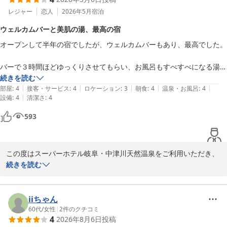
じます。お客様に安心して快適にお過ごしいただけるよう、館内の
この度はご宿泊ならびにご投稿いただき、誠にありがとうございま
清潔維持に努めておりますので、このようなお言葉はスタッフ一同
レジャー
恋人
2026年5月
宿泊
した。

の励みになります。

ウェルカムバーと美肌の湯、最高の宿
スーパーホテル岐阜・中津川天然温泉　支配人
オープンして半年の宿でしたが、ウェルカムバーもあり、最高でした。

また、チェックインもスムーズにご利用いただけたとのこと、安心
スーパーホテル岐阜・中津川天然温泉（２０２５年１２月１８日オ
いたしました。

ープン）
バーで３時間ほどゆっくりさせてもらい、お風呂もすべすべになる湯で
良かったです。

続きを読む
2026-06-04
無料健康朝食につきましてもご満足いただけたようで嬉しく思いま
|
|
|
|
|
部屋
:
4
接客・サービス
:
4
ロケーション
:
3
朝食
:
4
温泉・お風呂
:
4
す。毎朝焼き上げる焼きたてパンは当ホテル自慢のメニューの一つ
|
設備
:
4
清潔さ
:
4
また岐阜行ったら利用する予定です
であり、数種類のパンやこだわりのオリジナルカレー、健康を意識
したおかずをご用意しております。お客様の一日の活力となってお
593
りましたら幸いです。

そして、「また泊まりに来ます」とのお言葉をいただき、大変嬉し
この度はスーパーホテル岐阜・中津川天然温泉をご利用いただき、
く存じます。次回も変わらぬ快適さと心温まるおもてなしをご提供
誠にありがとうございます。

続きを読む
できるよう努めてまいります。

ウェルカムバーにてゆっくりとお寛ぎいただき、楽しいひとときを
お客様のまたのお帰りをスタッフ一同、心よりお待ちしておりま
お過ごしいただけたとのこと、大変嬉しく拝読いたしました。「最
iiちゃん
す。

高でした」とのお言葉はスタッフにとって何よりの励みでございま
60代
/
女性
|
2
件のクチコミ
4
2026年8月6日
投稿
す。

この度はご宿泊ならびに素敵なご投稿をありがとうございました。
