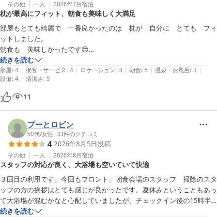
その他
一人
2026年7月
宿泊
枕が最高にフィット、朝食も美味しく大満足
また、天然温泉につきましても「すべすべになる湯」とご満足いた
スーパーホテル岐阜・中津川天然温泉　支配人
だけたようで安心いたしました。旅のお疲れを癒すお手伝いができ
部屋もとても綺麗で　一番良かったのは　枕が　自分に　とても　フィ
スーパーホテル岐阜・中津川天然温泉（２０２５年１２月１８日オ
ておりましたら幸いでございます。

ットしました。

ープン）
朝食も　美味しかったです😊

2026-06-04
「また岐阜へ行ったら利用する予定」とのお言葉を胸に、今後もよ
混み具合を　テレビで確認出来たり　細かいところに　おもてなしの　
続きを読む
り快適で心地よいご滞在をご提供できるよう努めてまいります。

|
|
|
|
|
精神を感じました。

部屋
:
4
接客・サービス
:
4
ロケーション
:
3
朝食
:
5
温泉・お風呂
:
3
|
設備
:
4
清潔さ
:
5
又　機会があったら　是非　お世話になりたいです😊

またお会いできます日を、スタッフ一同心よりお待ちしておりま
11
す。

スーパーホテル岐阜・中津川天然温泉　支配人
プーとロビン
50代
/
女性
|
33
件のクチコミ
スーパーホテル岐阜・中津川天然温泉（２０２５年１２月１８日オ
4
2026年8月5日
投稿
ープン）
その他
一人
2026年8月
宿泊
2026-05-10
スタッフの対応が良く、大浴場も空いていて快適
３回目の利用です。今回もフロント、朝食会場のスタッフ　掃除のスタ
ッフの方の挨拶はとても感じが良かったです。夏休みということもあっ
て大浴場が混むかなと心配していましたが、チェックイン後の15時半
は貸し切り、0時は他に１人、7時も他に１人とゆっくり入浴出来まし
続きを読む