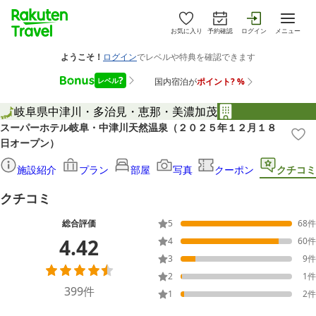
お気に入り
予約確認
ログイン
メニュー
岐阜県
中津川・多治見・恵那・美濃加茂
スーパーホテル岐阜・中津川天然温泉（２０２５年１２月１８
日オープン）
施設紹介
プラン
部屋
写真
クーポン
クチコミ
クチコミ
総合評価
5
68
件
4.42
4
60
件
3
9
件
2
1
件
399
件
1
2
件