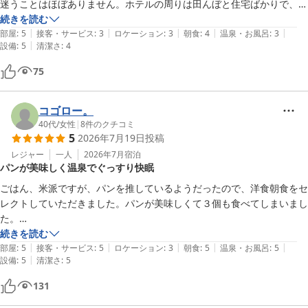
迷うことはほぼありません。ホテルの周りは田んぼと住宅ばかりで、ホ
テル以外高い建物がなくひときわ目立つのでわかりやすいです。

続きを読む
|
|
|
|
|
ホテルの向かい側にスーパーとドラッグストアがあり、近くにセブンイ
部屋
:
5
接客・サービス
:
3
ロケーション
:
3
朝食
:
4
温泉・お風呂
:
3
|
設備
:
5
清潔さ
:
4
レブンもあるので、それほど不便ではありません。ただ、それ以外は特
に何もなく、飲食店も少ないので宿泊中外食をする場合は、注意が必要
75
です。

ホテルの部屋は開業1年未満なこともあり、綺麗で過ごしやすい作りに
なっていると思います。なお、部屋の天井は珪藻土を塗布してあるそう
コゴロー。
です。

40代
/
女性
|
8
件のクチコミ
5
2026年7月19日
投稿
大浴場やランドリー、朝食会場の混雑状況が部屋設置のテレビで確認で
きるのが非常にありがたかったです。

レジャー
一人
2026年7月
宿泊
パンが美味しく温泉でぐっすり快眠
朝食に関しては、種類は多くないけど野菜をふんだんに使った料理で、
味も薄味なのが良かったですね。ガッツリ濃い味が好きな人には物足り
ごはん、米派ですが、パンを推しているようだったので、洋食朝食をセ
レクトしていただきました。パンが美味しくて３個も食べてしまいまし
た。

温泉は身体に馴染んでリラックス。

続きを読む
|
|
|
|
|
睡眠は、スマートウォッチのデータが爆上がり、改善データを叩き出し
部屋
:
5
接客・サービス
:
5
ロケーション
:
3
朝食
:
5
温泉・お風呂
:
5
|
設備
:
5
清潔さ
:
5
ていました。

スーパーホテルはこちらで２店舗目(去年は他店利用)の利用でしたが、
131
快適さはどこも統一されているんだなと感じました。また、他の県のス