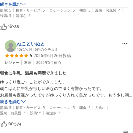
2026-07-02
ました♪

続きを読む
|
|
|
|
|
男女別の天然温泉が深夜通して朝まで利用できるのも良かったです。

部屋
:
5
接客・サービス
:
5
ロケーション
:
5
朝食
:
5
温泉・お風呂
:
4
|
設備
:
5
清潔さ
:
5
主人はサウナがあれば・・とは言っていましたが清潔感があり快適に利
用できました。

88
朝食の焼き立てパンも美味しくいただきました♪

部屋の鍵はなく暗証番号入力なのでチェックアウトもフロント通さずそ
のままGOでストレスフリー。

ねこといぬと
土曜宿泊としてはリーズナブルなお値段でした。

40代
/
女性
|
6
件のクチコミ
5
2026年6月26日
投稿
またこちら方面へ訪れる機会があればぜひ使いたいホテルです。
レジャー
友達
2026年5月
宿泊
朝食に牛乳、温泉も満喫できました
ゆっくり過ごすことができました。

朝ごはんに牛乳が欲しい派なので凄く有難かったです。

お風呂も夜遅かったですがゆっくり入れて良かったです。もう少し朝の
終了時間が長ければ朝食後にも温泉入りたいです。

続きを読む
|
|
|
|
|
部屋
:
5
接客・サービス
:
5
ロケーション
:
5
朝食
:
5
夕食
:
-
|
|
温泉・お風呂
:
5
設備
:
5
清潔さ
:
5
お部屋は狭いですがその分リーズナブルに泊まれたので金銭的にも有難
かったです。

574