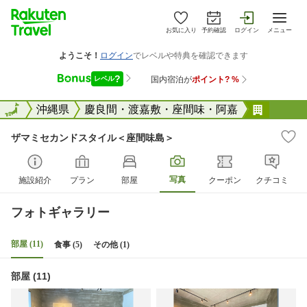
お気に入り
予約確認
ログイン
メニュー
全国
全国
沖縄県
慶良間・渡嘉敷・座間味・阿嘉
ザマミ
ザマミセカンドスタイル＜座間味島＞
写真
施設紹介
プラン
部屋
クーポン
クチコミ
フォトギャラリー
部屋 (11)
食事 (5)
その他 (1)
部屋 (11)