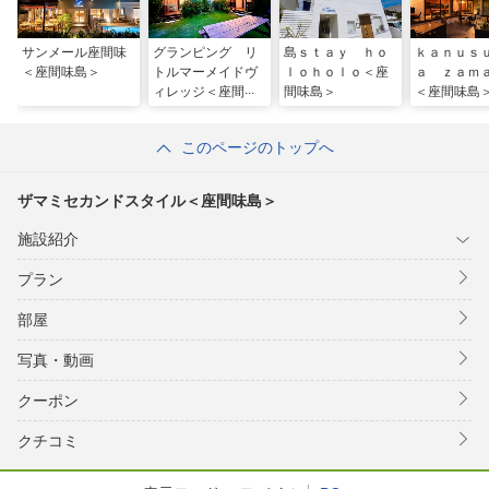
サンメール座間味
グランピング リ
島ｓｔａｙ ｈｏ
ｋａｎｕｓ
＜座間味島＞
トルマーメイドヴ
ｌｏｈｏｌｏ＜座
ａ ｚａｍ
ィレッジ＜座間味
間味島＞
＜座間味島
島＞
このページのトップへ
ザマミセカンドスタイル＜座間味島＞
施設紹介
プラン
部屋
写真・動画
クーポン
クチコミ