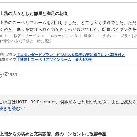
え、日帰り入浴のお客様にもご利用いただいておりますが、いただいた
改善の参考とさせていただきます。

上階の広々とした部屋と満足の朝食
また、サウナ内でのマナーにつきましても、ご不快な思いをおかけし重
上階のスーペリアルームを利用しました。とても広く快適でした。ただ
利用いただけるよう、巡回や案内表示の強化など、マナー向上に努めてま
く続き、眠りを妨げられたのがちょっと残念でした。朝食バイキングを
|
|
|
|
|
屋
:
4
接客・サービス
:
4
ロケーション
:
3
朝食
:
4
夕食
:
-
温泉・お
加情報
:
小さな子供と一緒に宿泊
この度は率直なご意見をありがとうございました。今後もより快適にお
HOTEL R9Premium 川俣駅前
宿泊プラン
【スタンダードプラン】ビジネス＆観光の宿泊拠点に♪＜朝食付＞
ＨＯＴＥＬ Ｒ９ Ｐｒｅｍｉｕｍ 川俣駅前
部屋タイプ
【禁煙】スーペリアツインルーム 最大4名様
2026-07-01
381
この度はHOTEL R9 Premium川俣駅前をご利用いただき、またご
続きを読む
最上階のスーペリアツインルームにご宿泊いただき、お部屋の広さや快
ました。また、朝食バイキングにつきましてもご満足いただけたようで何
上階からの眺めと充実設備、鏡のコンセントに改善希望
しかしながら、深夜に発生した騒音によりごゆっくりお休みいただけな