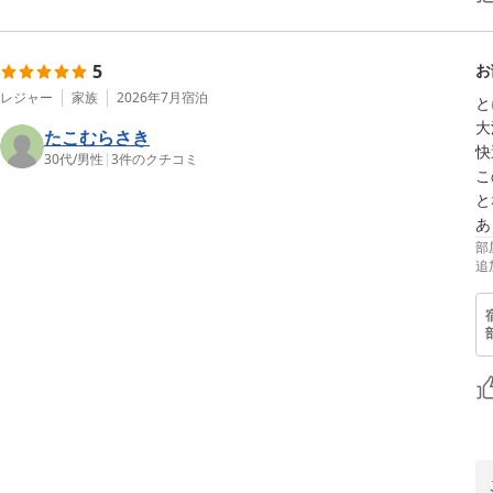
5
お
レジャー
家族
2026年7月
宿泊
と
大
たこむらさき
快
30代
/
男性
|
3
件のクチコミ
こ
と
あ
部
追