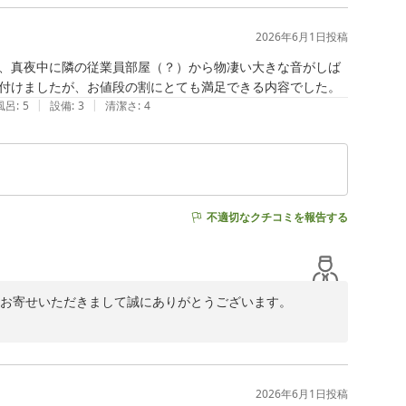
宿泊者専用の利用時間帯についてのご提案は、今後の運営
2026年6月1日
投稿
ねてお詫び申し上げます。すべてのお客様に気持ちよくご
、真夜中に隣の従業員部屋（？）から物凄い大きな音がしば
いります。

付けましたが、お値段の割にとても満足できる内容でした。
|
|
風呂
:
5
設備
:
3
清潔さ
:
4
過ごしいただける施設づくりに取り組んでまいります。

不適切なクチコミを報告する
感想をお寄せいただきまして誠にありがとうございます。

適さにご満足いただけたとのこと、大変嬉しく拝読いたし
よりでございます。

2026年6月1日
投稿
かったとのこと、誠に申し訳ございませんでした。せっか