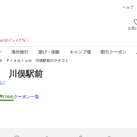
ヘルプ
お気
ー
海外旅行
遊び・体験
キャンプ場
割引クーポン
９ Ｐｒｅｍｉｕｍ 川俣駅前
のクチコミ
 川俣駅前
-1
声
(164)
クーポン一覧