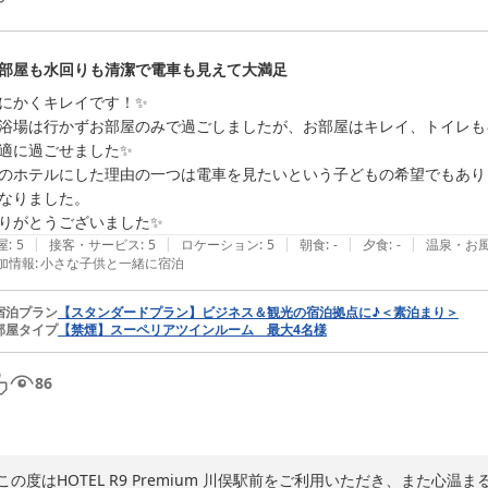
部屋も水回りも清潔で電車も見えて大満足
にかくキレイです！✨

浴場は行かずお部屋のみで過ごしましたが、お部屋はキレイ、トイレも
適に過ごせました✨

のホテルにした理由の一つは電車を見たいという子どもの希望でもあり
なりました。

りがとうございました✨
|
|
|
|
|
屋
:
5
接客・サービス
:
5
ロケーション
:
5
朝食
:
-
夕食
:
-
温泉・お
加情報
:
小さな子供と一緒に宿泊
宿泊プラン
【スタンダードプラン】ビジネス＆観光の宿泊拠点に♪＜素泊まり＞
部屋タイプ
【禁煙】スーペリアツインルーム 最大4名様
86
この度はHOTEL R9 Premium 川俣駅前をご利用いただき、また