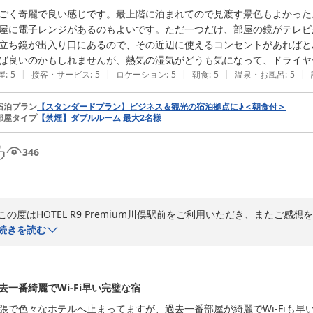
くのご滞在にもかかわらず、ご不快な思いをおかけしましたことを心よ
ごく奇麗で良い感じです。最上階に泊まれてので見渡す景色もよかった
め、原因の確認および再発防止に努めてまいります。

屋に電子レンジがあるのもよいです。ただ一つだけ、部屋の鏡がテレビ
立ち鏡が出入り口にあるので、その近辺に使えるコンセントがあればと
今後もお客様に快適にお過ごしいただける環境づくりとサービス向上に
ば良いのかもしれませんが、熱気の湿気がどうも気になって、ドライヤ
ホテルをご利用くださいませ。

|
|
|
|
|
屋
:
5
接客・サービス
:
5
ロケーション
:
5
朝食
:
5
温泉・お風呂
:
5
スタッフ一同、心よりお待ちしております。

宿泊プラン
【スタンダードプラン】ビジネス＆観光の宿泊拠点に♪＜朝食付＞
部屋タイプ
【禁煙】ダブルルーム 最大2名様
HOTEL R9Premium 川俣駅前
ＨＯＴＥＬ Ｒ９ Ｐｒｅｍｉｕｍ 川俣駅前
346
2026-06-08
この度はHOTEL R9 Premium川俣駅前をご利用いただき、またご
のお部屋からの眺望をお楽しみいただけたとのこと、大変嬉しく拝読い
続きを読む
部屋の電子レンジにつきましてもご満足いただけたようで何よりでござい
一方で、立ち鏡周辺のコンセントにつきまして貴重なご意見をいただき
イヤーやヘアアイロンなどをご使用の際には、鏡の近くに電源があると
去一番綺麗でWi-Fi早い完璧な宿
なお、当ホテルでは延長コードの貸し出しも行っておりますので、ご入
張で色々なホテルへ止まってますが、過去一番部屋が綺麗でWi-Fiも