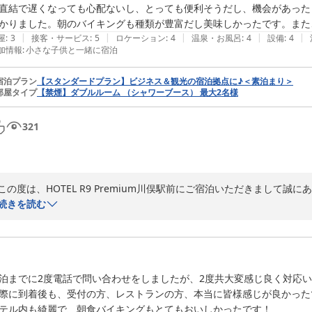
また、「出張の際は毎回利用したい」とのお言葉をいただき、心より嬉し
直結で遅くなっても心配ないし、とっても便利そうだし、機会があった
朝食付き8,500円キープのご要望につきましては、私どももぜひお応
かりました。朝のバイキングも種類が豊富だし美味しかったです。また
（笑）。

|
|
|
|
|
屋
:
3
接客・サービス
:
5
ロケーション
:
4
温泉・お風呂
:
4
設備
:
4
加情報
:
小さな子供と一緒に宿泊
ぜひ今後もお得なプランをご活用いただければ幸いです。

宿泊プラン
【スタンダードプラン】ビジネス＆観光の宿泊拠点に♪＜素泊まり＞
またお仕事でお近くへお越しの際は、ぜひ当館をご利用くださいませ。

部屋タイプ
【禁煙】ダブルルーム （シャワーブース） 最大2名様
スタッフ一同、再びお迎えできます日を心よりお待ちしております。

321
ＨＯＴＥＬ Ｒ９ Ｐｒｅｍｉｕｍ 川俣駅前
2026-06-03
この度は、HOTEL R9 Premium川俣駅前にご宿泊いただきまして誠に
駅直結の立地や朝食バイキングにご満足いただけたようで、大変うれしく
続きを読む
種類豊富なお食事もお楽しみいただけたとの事、スタッフ一同励みになり
ぜひ機会ございましたら、当ホテルをご利用くださいませ。またのお越
ＨＯＴＥＬ Ｒ９ Ｐｒｅｍｉｕｍ 川俣駅前
2026-05-21
泊までに2度電話で問い合わせをしましたが、2度共大変感じ良く対応い
際に到着後も、受付の方、レストランの方、本当に皆様感じが良かったで
テル内も綺麗で、朝食バイキングもとてもおいしかったです！
