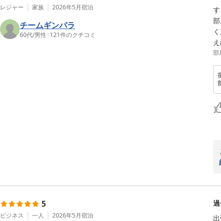
レジャー
家族
2026年5月
宿泊
す
部
チームギンパラ
く
60代
/
男性
|
121
件のクチコミ
え
部
5
過
ビジネス
一人
2026年5月
宿泊
出