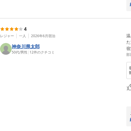
4
温
レジャー
一人
2026年6月
宿泊
た
神奈川県太郎
50代
/
男性
|
12
件のクチコミ
部