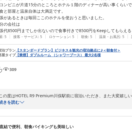
ご案内が十分に行き届かず、ご不便をおかけいたしましたことをお詫び申
コンビニが片道15分のところとホテル１階のディナーが高い事くらいで
食と部屋と温泉自体は大満足です。

お客様からいただいたご意見は、今後のサービス向上の参考とさせていた
張があるときは毎回ここのホテルを使おうと思いました。

HOTEL R9Premium 川俣駅前
分の会社は

張代8500円までしか出ないので食事付きで8500円をKeepしてもらえ
ＨＯＴＥＬ Ｒ９ Ｐｒｅｍｉｕｍ 川俣駅前
|
|
|
|
|
屋
:
5
接客・サービス
:
5
ロケーション
:
5
朝食
:
5
温泉・お風呂
:
5
2026-06-08
宿泊プラン
【スタンダードプラン】ビジネス＆観光の宿泊拠点に♪＜朝食付＞
部屋タイプ
【禁煙】ダブルルーム （シャワーブース） 最大2名様
309
この度はHOTEL R9 Premium川俣駅前に宿泊いただき、また大変
続きを読む
設備や朝食など、多くの点にご満足いただけたとのこと、大変光栄に存じ
一方で、コンビニまでの距離や館内レストランのディナー料金につきま
立地面はすぐに改善が難しい部分ではございますが、貴重なご意見とし
直結で便利、朝食バイキングも美味しい