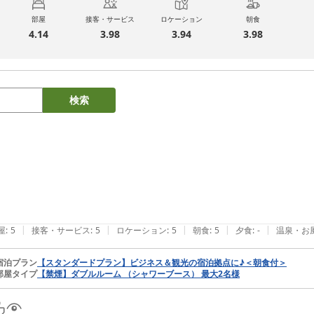
部屋
接客・サービス
ロケーション
朝食
4.14
3.98
3.94
3.98
検索
|
|
|
|
|
屋
:
5
接客・サービス
:
5
ロケーション
:
5
朝食
:
5
夕食
:
-
温泉・お
宿泊プラン
【スタンダードプラン】ビジネス＆観光の宿泊拠点に♪＜朝食付＞
部屋タイプ
【禁煙】ダブルルーム （シャワーブース） 最大2名様