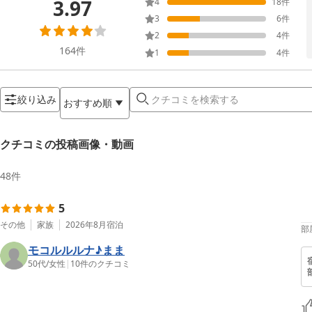
3.97
4
18
件
3
6
件
2
4
件
164
件
1
4
件
絞り込み
おすすめ順
クチコミの投稿画像・動画
48
件
5
その他
家族
2026年8月
宿泊
部
モコルルルナ♪まま
50代
/
女性
|
10
件のクチコミ