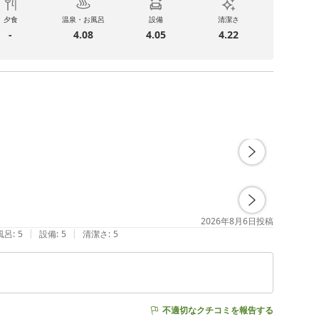
夕食
温泉・お風呂
設備
清潔さ
-
4.08
4.05
4.22
2026年8月6日
投稿
|
|
風呂
:
5
設備
:
5
清潔さ
:
5
不適切なクチコミを報告する