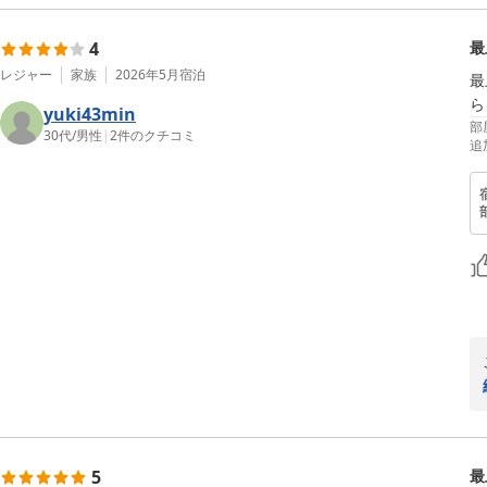
4
最
レジャー
家族
2026年5月
宿泊
最
ら
yuki43min
部
30代
/
男性
|
2
件のクチコミ
追
5
最