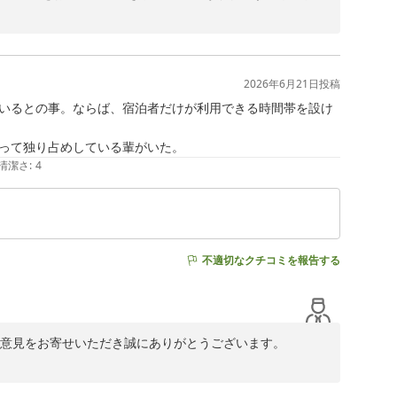
く拝読いたしました。ご家族皆様、潔癖症とのことでした
て何よりの励みでございます。

2026年6月21日
投稿
いるとの事。ならば、宿泊者だけが利用できる時間帯を設け
景色もご家族の思い出づくりのお手伝いができましたこと
清潔さ
:
4
清潔で心地よい環境づくりに努めてまいります。

おります。

不適切なクチコミを報告する
重なご意見をお寄せいただき誠にありがとうございます。

おかけし申し訳ございません。当館では宿泊のお客様に加