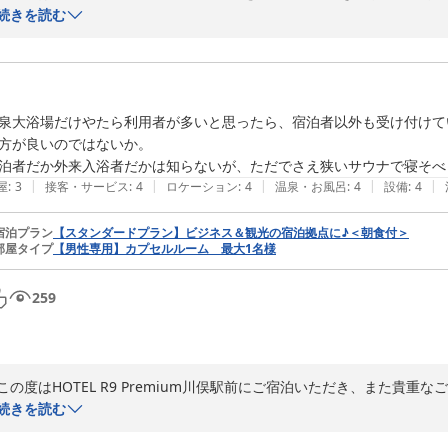
す。

続きを読む
お部屋や水回りの清潔さについてお褒めのお言葉をいただき、大変嬉し
が、安心して快適にお過ごしいただけたとのお言葉は、スタッフにとっ
泉大浴場だけやたら利用者が多いと思ったら、宿泊者以外も受け付けて
また、お子様が楽しみにされていた電車をご覧いただけ、お部屋からの
方が良いのではないか。

を大変嬉しく思います。

|
|
|
|
|
屋
:
3
接客・サービス
:
4
ロケーション
:
4
温泉・お風呂
:
4
設備
:
4
これからも皆様に安心して快適にお過ごしいただけるホテルを目指し、
宿泊プラン
【スタンダードプラン】ビジネス＆観光の宿泊拠点に♪＜朝食付＞
またご家族皆様でお越しいただける日を、スタッフ一同心よりお待ちして
部屋タイプ
【男性専用】カプセルルーム 最大1名様
259
ＨＯＴＥＬ Ｒ９ Ｐｒｅｍｉｕｍ 川俣駅前
2026-07-26
この度はHOTEL R9 Premium川俣駅前にご宿泊いただき、また貴
続きを読む
大浴場につきまして、ご利用時に混雑を感じられたとのこと、ご不便を