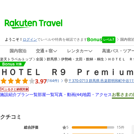
国内宿泊
交通＋宿
レンタカー
高速バス・ツア
楽天トラベルトップ
全国
群馬県
伊勢崎・太田・館林・桐生
ＨＯＴＥＬ Ｒ
ＨＯＴＥＬ Ｒ９ Ｐｒｅｍｉｕｍ
3.97
(
164
件
)
〒
370-0713 群馬県 邑楽郡明和町中谷115
ふるさと納税対象
施設紹介
プラン一覧
部屋一覧
写真・動画
(44)
地図・アクセス
お客さまの
クチコミ
総合評価
5
15
件