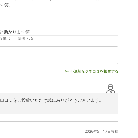
し上げます。

す笑。

だきます。

ると助かります笑
|
設備
:
5
清潔さ
:
5
不適切なクチコミを報告する
嬉しい口コミをご投稿いただき誠にありがとうございます。

ます。

しては、ご不便をおかけいたしました。

て今後のサービス向上の参考にさせていただきます。

2026年5月17日
投稿