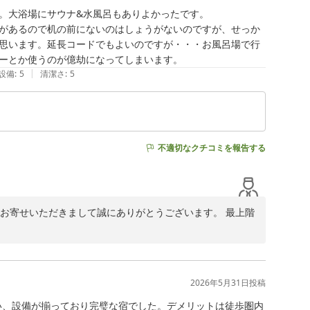
りお詫び申し上げます。いただいたご指摘は真摯に受け止
。大浴場にサウナ&水風呂もありよかったです。

があるので机の前にないのはしょうがないのですが、せっか
思います。延長コードでもよいのですが・・・お風呂場で行
努めてまいりますので、また機会がございましたらぜひ当
ーとか使うのが億劫になってしまいます。
|
設備
:
5
清潔さ
:
5
不適切なクチコミを報告する
感想をお寄せいただきまして誠にありがとうございます。 最上階
たしました。また、大浴場やサウナ、水風呂、さらにはお
ます。

、ありがとうございます。お客様のおっしゃる通り、ドラ
より便利にお過ごしいただけるかと存じます。

2026年5月31日
投稿
用の際はお気軽にフロントまでお申し付けくださいませ。
早い、設備が揃っており完璧な宿でした。デメリットは徒歩圏内