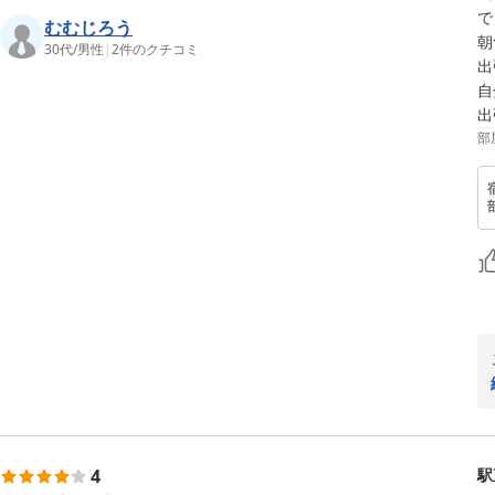
で
むむじろう
朝
30代
/
男性
|
2
件のクチコミ
出
自
出
部
4
駅