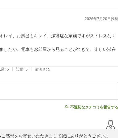
2026年7月20日
投稿
キレイ、お風呂もキレイ、潔癖症な家族ですがストレスなく
ましたが、電車もお部屋から見ることができて、楽しい滞在
|
|
風呂
:
5
設備
:
5
清潔さ
:
5
不適切なクチコミを報告する
心温まるご感想をお寄せいただきまして誠にありがとうございま