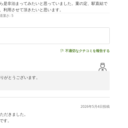
く思っております。

ら是非泊まってみたいと思っていました。案の定、駅直結で
えしたいところですが、お約束できないのが心苦しい限りです
、利用させて頂きたいと思います。
清潔さ
:
5
不適切なクチコミを報告する
ありがとうございます。

拝見いたしました。

ます。

しを心よりお待ち申し上げております。
2026年5月4日
投稿
ただきました。

す。
