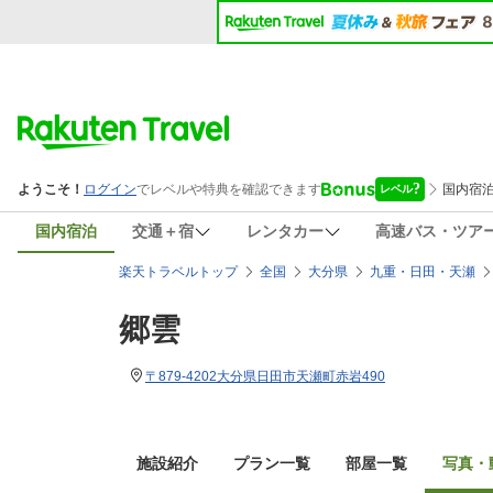
国内宿泊
交通＋宿
レンタカー
高速バス・ツア
楽天トラベルトップ
全国
大分県
九重・日田・天瀬
郷雲
〒879-4202大分県日田市天瀬町赤岩490
施設紹介
プラン一覧
部屋一覧
写真・動