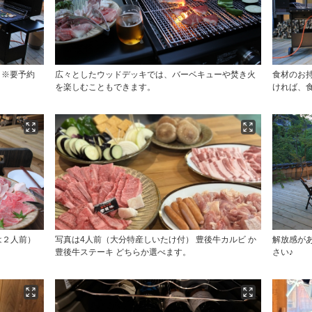
円）※要予約
広々としたウッドデッキでは、バーベキューや焚き火
食材のお
を楽しむこともできます。
ければ、
真は２人前）
写真は4人前（大分特産しいたけ付） 豊後牛カルビ か
解放感が
豊後牛ステーキ どちらか選べます。
さい♪