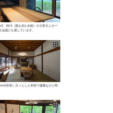
oom3 Wi-fi（蔵を含む全館）や大型モニター
OL会議にも適しています。
Room4(和室）広々とした和室で優雅なひと時