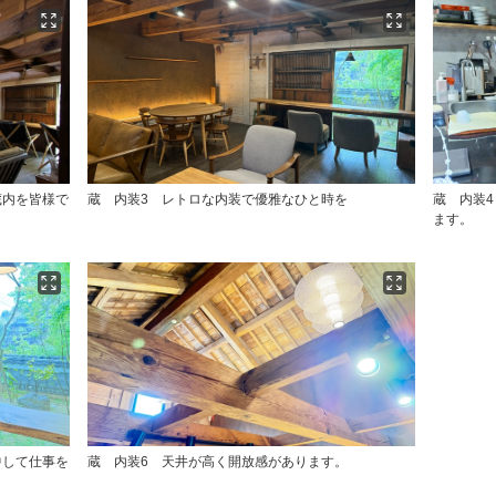
蔵内を皆様で
蔵 内装3 レトロな内装で優雅なひと時を
蔵 内装
ます。
中して仕事を
蔵 内装6 天井が高く開放感があります。