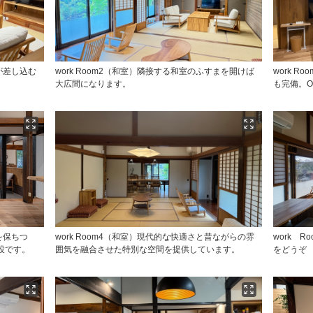
光が差し込む
work Room2（和室）隣接する和室のふすまを開けば
work R
大広間になります。
も完備。
を保ちつ
work Room4（和室）現代的な快適さと昔ながらの雰
work 
設です。
囲気を融合させた特別な空間を提供しています。
をどうぞ