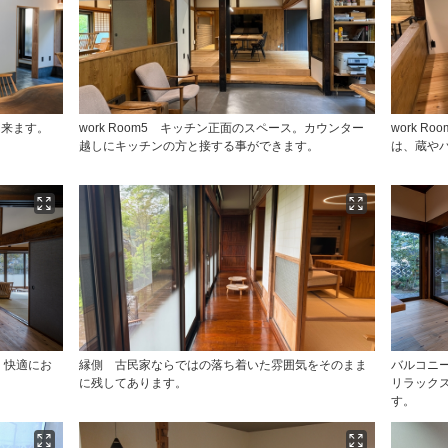
出来ます。
work Room5 キッチン正面のスペース。カウンター
work 
越しにキッチンの方と接する事ができます。
は、蔵や
つ、快適にお
縁側 古民家ならではの落ち着いた雰囲気をそのまま
バルコニ
に残してあります。
リラック
す。