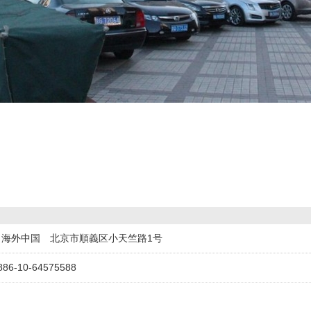
パーク プラザ サイ
ポウサダ・デ・サンチ
HAIAN RIVERFRON
CIT
エンス パークホテル
ャゴ(澳門聖地牙哥古堡
T HOTEL DANANG
R S
（北京麗亭華苑酒店）
酒店)
〒海外中国 北京市順義区小天竺路1号
886-10-64575588