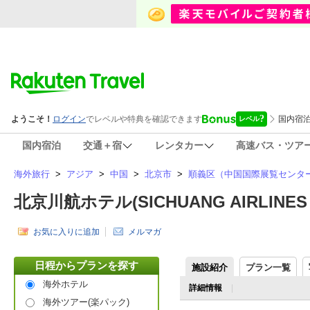
国内宿泊
交通＋宿
レンタカー
高速バス・ツア
海外旅行
>
アジア
>
中国
>
北京市
>
順義区（中国国際展覧センタ
北京川航ホテル(SICHUANG AIRLINES H
お気に入りに追加
メルマガ
日程からプランを探す
施設紹介
プラン一覧
海外ホテル
詳細情報
海外ツアー(楽パック)