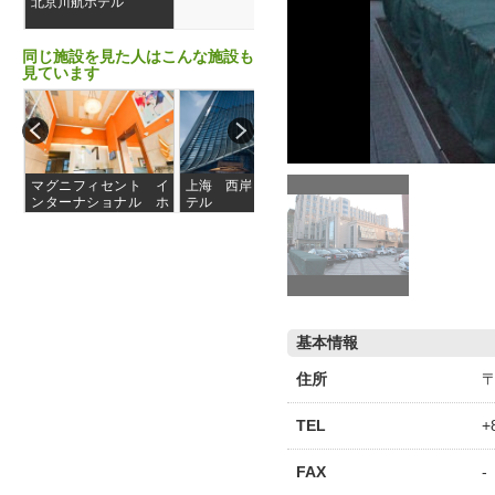
北京川航ホテル
同じ施設を見た人はこんな施設も
見ています
マグニフィセント イ
上海 西岸 MGM ホ
FILI HOTEL (PREP
ンターナショナル ホ
テル
AY)
テル（上海華美国際酒
店）
基本情報
住所
TEL
+
FAX
-