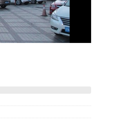
ADINES ROCHO
ホテルニューオータニ
ジンルンホテル（京倫
ME SAI
INGAPORE
長富宮（長富宮飯店）
飯店）
QUE HO