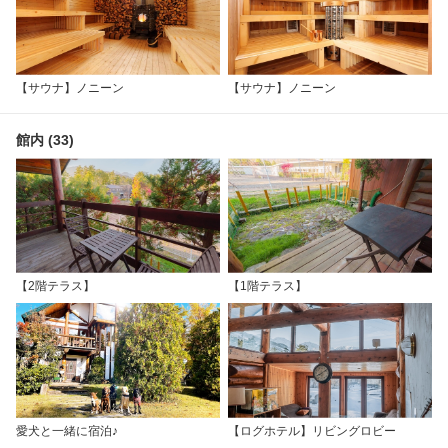
【サウナ】ノニーン
【サウナ】ノニーン
館内 (33)
【2階テラス】
【1階テラス】
愛犬と一緒に宿泊♪
【ログホテル】リビングロビー