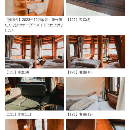
【洗面台】2023年12月改装！製作所
【121】客室(8)
たんぽぽのオーダーメイドで仕上げま
した♪
【121】客室(9)
【121】客室(10)
【121】客室(11)
【121】客室(12)