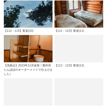
【112・115】客室(10)
【112・115】客室(11)
【洗面台】2023年12月改装！製作所
【112・115】客室(12)
たんぽぽのオーダーメイドで仕上げま
した♪