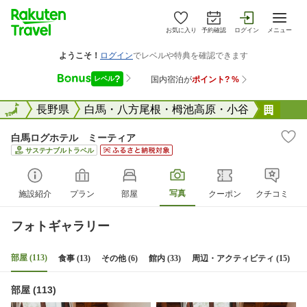
お気に入り
予約確認
ログイン
メニュー
全国
全国
長野県
白馬・八方尾根・栂池高原・小谷
白馬
白馬ログホテル ミーティア
サステナブルトラベル
写真
施設紹介
プラン
部屋
クーポン
クチコミ
フォトギャラリー
部屋 (113)
食事 (13)
その他 (6)
館内 (33)
周辺・アクティビティ (15)
部屋 (113)