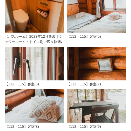
【バスルーム】2023年12月改装！シ
【112・115】客室(5)
ャワールーム・トイレ別で広々快適♪
【112・115】客室(6)
【112・115】客室(7)
【112・115】客室(8)
【112・115】客室(9)