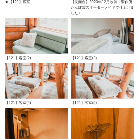
★【121】客室
【洗面台】2023年12月改装！製作所
たんぽぽのオーダーメイドで仕上げま
した♪
【121】客室(2)
【121】客室(3)
【121】客室(4)
【121】客室(5)