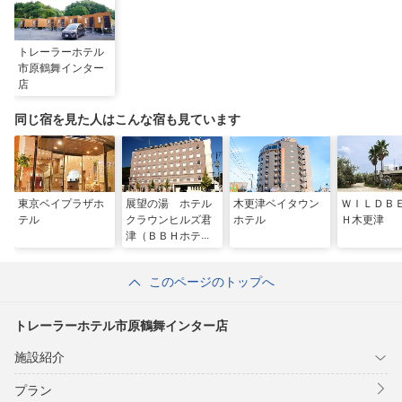
トレーラーホテル
市原鶴舞インター
店
同じ宿を見た人はこんな宿も見ています
東京ベイプラザホ
展望の湯 ホテル
木更津ベイタウン
ＷＩＬＤＢ
テル
クラウンヒルズ君
ホテル
Ｈ木更津
津（ＢＢＨホテル
グループ）
このページのトップへ
トレーラーホテル市原鶴舞インター店
施設紹介
プラン