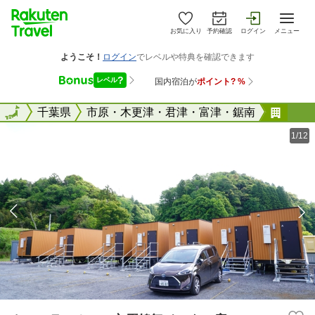
お気に入り
予約確認
ログイン
メニュー
全国
全国
千葉県
市原・木更津・君津・富津・鋸南
トレ
1/12