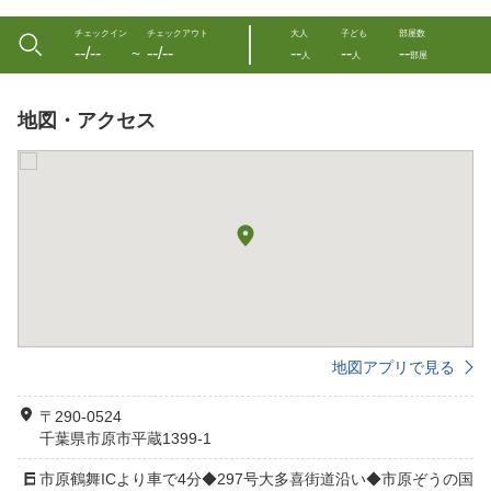
チェックイン
チェックアウト
大人
子ども
部屋数
--/--
--/--
--
--
--
〜
人
人
部屋
地図・アクセス
地図アプリで見る
〒290-0524
千葉県市原市平蔵1399-1
市原鶴舞ICより車で4分◆297号大多喜街道沿い◆市原ぞうの国