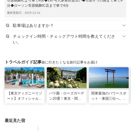
市原鶴舞ICより車で4分◆297号大多喜街道沿い◆市原ぞうの国まで車で9
分◆ローソン市原鶴舞IC店まで車で4分
最終更新日：2025-12-14
駐車場はありますか？
チェックイン時間・チェックアウト時間を教えてくださ
い。
トラベルガイド記事
旅に行きたくなる旅行記事をお届け
【東京ディズニーリゾ
バラ園・ローズガーデ
関東最強のパワースポ
ート】オフィシャル・
ン20選！東京・関東
ット・東国三社へ。初
パートナーホテルのプ
の名所をご紹介
詣にも最適な、歴史と
ールや無料ラウンジで
ご利益の1日巡り旅
夏も暑さ知らずの旅を
最近見た宿