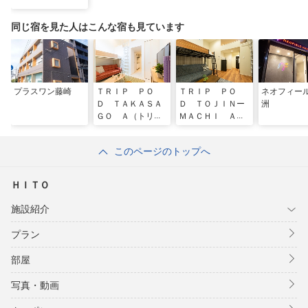
同じ宿を見た人はこんな宿も見ています
プラスワン藤崎
ＴＲＩＰ ＰＯ
ＴＲＩＰ ＰＯ
ネオフィー
Ｄ ＴＡＫＡＳＡ
Ｄ ＴＯＪＩＮー
洲
ＧＯ Ａ（トリッ
ＭＡＣＨＩ Ａ
プポッド高砂
（トリップポッド
Ａ）
唐人町 Ａ）
このページのトップへ
ＨＩＴＯ
施設紹介
プラン
部屋
写真・動画