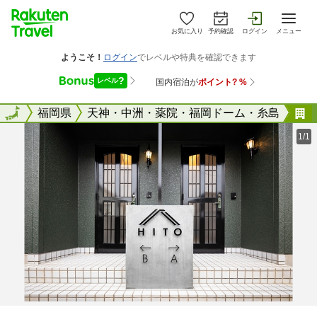
お気に入り
予約確認
ログイン
メニュー
全国
全国
福岡県
天神・中洲・薬院・福岡ドーム・糸島
1/1