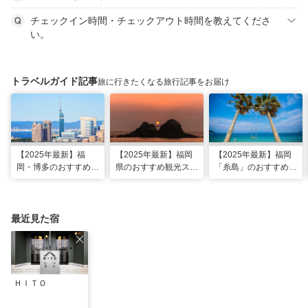
チェックイン時間・チェックアウト時間を教えてくださ
い。
トラベルガイド記事
旅に行きたくなる旅行記事をお届け
【2025年最新】福
【2025年最新】福岡
【2025年最新】福岡
岡・博多のおすすめ観
県のおすすめ観光スポ
「糸島」のおすすめ観
光スポット26選！太
ット20！人気観光地
光・グルメ・インスタ
宰府・糸島まで網羅
から穴場まで厳選
映えスポット
最近見た宿
ＨＩＴＯ