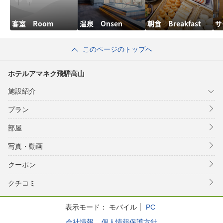
客室 Room
温泉 Onsen
朝食 Breakfast
サ
このページのトップへ
ホテルアマネク飛騨高山
施設紹介
プラン
部屋
写真・動画
クーポン
クチコミ
表示モード：
モバイル
PC
会社情報
個人情報保護方針