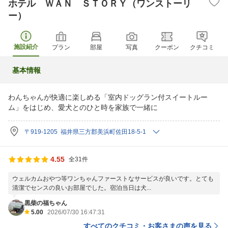
ホテル ＷＡＮ ＳＴＯＲＹ（ワンストーリ
ー）
施設紹介
プラン
部屋
写真
クーポン
クチコミ
基本情報
わんちゃんが快適に楽しめる「室内ドッグラン付スイートルー
ム」をはじめ、愛犬とのひと時を家族で一緒に
〒919-1205 福井県三方郡美浜町佐田18-5-1
4.55
全31件
ウェルカムおやつ等ワンちゃんファーストなサービスが良いです。とても
清潔でセンスの良いお部屋でした。宿泊当日は犬...
黒柴の福ちゃん
5.00
2026/07/30 16:47:31
すべてのクチコミ・お客さまの声を見る