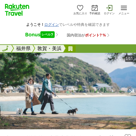
お気に入り
予約確認
ログイン
メニュー
全国
全国
福井県
敦賀・美浜
ホテル ＷＡＮ ＳＴＯＲ
1/15