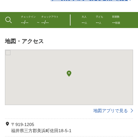
チェックイン
チェックアウト
大人
子ども
部屋数
--/--
--/--
--
--
--
〜
人
人
部屋
地図・アクセス
地図アプリで見る
〒919-1205
福井県三方郡美浜町佐田18-5-1