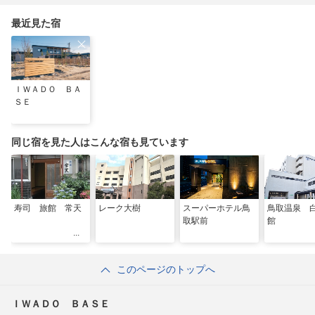
最近見た宿
ＩＷＡＤＯ ＢＡ
ＳＥ
同じ宿を見た人はこんな宿も見ています
寿司 旅館 常天
レーク大樹
スーパーホテル鳥
鳥取温泉 
取駅前
館
このページのトップへ
ＩＷＡＤＯ ＢＡＳＥ