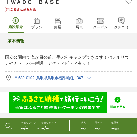
ＩＷＡＤＯ ＢＡＳＥ
施設紹介
プラン
部屋
写真
クーポン
クチコミ
基本情報
国立公園内で海が目の前、手ぶらキャンプできます！バレルサウ
ナやカフェバー併設、アクティビティ有り！
〒689-0102 鳥取県鳥取市福部町細川367
チェックイン
チェックアウト
大人
子ども
部屋数
--/--
--/--
--
--
--
〜
人
人
部屋