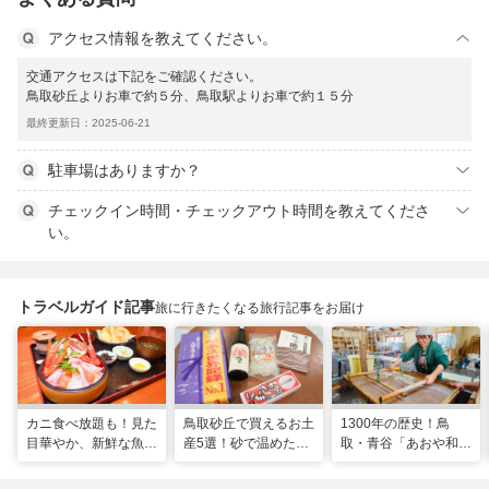
アクセス情報を教えてください。
交通アクセスは下記をご確認ください。
鳥取砂丘よりお車で約５分、鳥取駅よりお車で約１５分
最終更新日：2025-06-21
駐車場はありますか？
チェックイン時間・チェックアウト時間を教えてくださ
い。
トラベルガイド記事
旅に行きたくなる旅行記事をお届け
カニ食べ放題も！見た
鳥取砂丘で買えるお土
1300年の歴史！鳥
目華やか、新鮮な魚介
産5選！砂で温めた
取・青谷「あおや和紙
の豪華海鮮丼|境港市
「砂たまご」や蟹の旨
工房」で和紙作り体験
み溢れるお出汁も♪