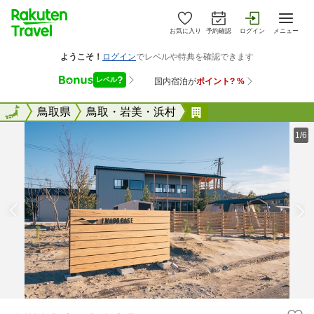
お気に入り
予約確認
ログイン
メニュー
全国
全国
鳥取県
鳥取・岩美・浜村
ＩＷＡＤＯ ＢＡＳ
1/6