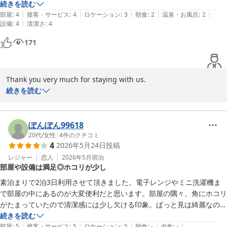
一方で、湯上がりアイスの提供時間につきまして、貴重なご意見を
the chance.
続きを読む
お寄せいただきありがとうございます。今後もサービス向上に努
|
|
|
|
|
部屋
:
4
接客・サービス
:
4
ロケーション
:
3
朝食
:
2
温泉・お風呂
:
2
め、よりご満足いただけるホテルづくりを目指してまいります。

|
設備
:
4
清潔さ
:
4
171
またお近くへお越しの際は、ぜひ当ホテルをご利用くださいませ。
スタッフ一同、心よりお待ちしております。

たびのホテル石狩　森口
Thank you very much for staying with us.

続きを読む
白樺の湯 たびのホテル石狩
We would also like to express our sincere gratitude for taking 
2026-06-16
the time to share your feedback regarding your stay.

ぽんぽん99618
We are delighted to hear that you were satisfied with the 
20代
/
女性
|
4
件のクチコミ
4
2026年5月24日
投稿
spaciousness and comfort of your room. We are also pleased 
that the in-room washing machine and microwave, as well as 
レジャー
恋人
2026年5月
宿泊
部屋や設備は満足◎ホコリが少し
the convenience of the nearby drugstore and convenience 
store, contributed to a pleasant stay.

素泊まりで2泊3日利用させて頂きました。電子レンジやミニ洗濯機ま
で部屋の中にあるのが大変便利だと思います。部屋の隅々、角にホコリ
Our hotel strives to provide a comfortable environment for 
がたまっていたので清潔感には少し欠ける印象。ぱっと見は綺麗なの
both short-term and long-term guests, and we are honored to 
で、そこだけ改善して頂ければ満足です。
続きを読む
know that our facilities and location were helpful during your 
|
|
|
|
|
部屋
:
5
接客・サービス
:
5
ロケーション
:
5
朝食
:
-
夕食
:
-