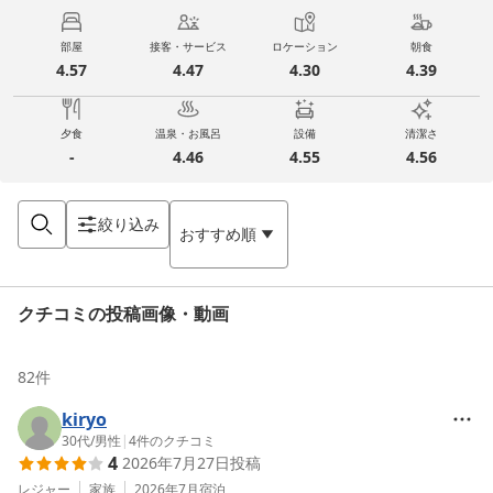
部屋
接客・サービス
ロケーション
朝食
4.57
4.47
4.30
4.39
夕食
温泉・お風呂
設備
清潔さ
-
4.46
4.55
4.56
絞り込み
おすすめ順
クチコミの投稿画像・動画
82
件
kiryo
30代
/
男性
|
4
件のクチコミ
4
2026年7月27日
投稿
レジャー
家族
2026年7月
宿泊