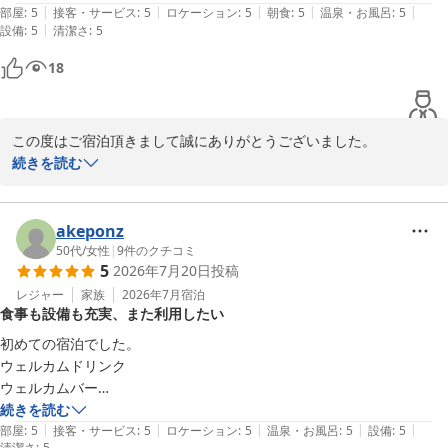
|
|
|
|
|
大浴場は人工温泉でとても気持ちよく何回でも入りたいと思いました。
部屋
:
5
接客・サービス
:
5
ロケーション
:
5
朝食
:
5
温泉・お風呂
:
5
|
設備
:
5
清潔さ
:
5
18
この度はご宿泊頂きまして誠にありがとうございました。

完璧なホテルと、この上ないお褒めの言葉を頂き、スタッフ一同感
続きを読む
激しております。

当ホテルは全室に２ドア冷蔵庫、洗濯機、電子レンジ、大型スマー
トTVを完備致しており、お客様に大変喜んでいただいております。

akeponz
大浴場も人口温泉ではございますが、ゆっくりおくつろぎ頂けた事
50代
/
女性
|
9
件のクチコミ
5
2026年7月20日
投稿
と思います。

今後も完璧なホテルの名に恥じないよう、スタッフ一同尽力してま
レジャー
家族
2026年7月
宿泊
食事も設備も充実、また利用したい
いります。

ありがとうございました。

初めての宿泊でした。

ウェルカムドリンク

ウェルカムバー

夜食のお茶漬けが美味しかったので

続きを読む
白樺の湯 たびのホテル石狩
|
|
|
|
|
朝食バイキングも当日朝に申し込み

部屋
:
5
接客・サービス
:
5
ロケーション
:
5
温泉・お風呂
:
5
設備
:
5
2026-08-02
清潔さ
:
5