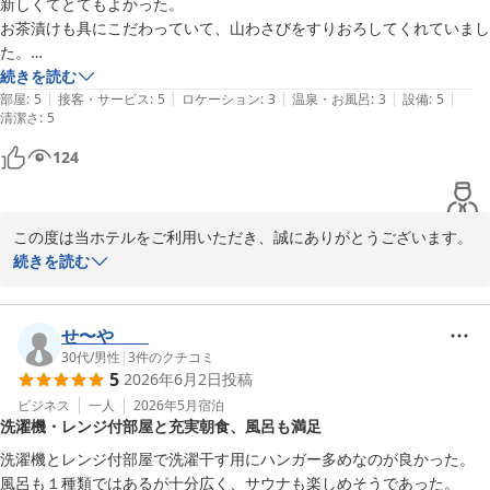
新しくてとてもよかった。

また、大浴場につきましてもご満足いただき、「コスパ最高」「言
お茶漬けも具にこだわっていて、山わさびをすりおろしてくれていまし
う事なし」とのお言葉まで頂戴し、大変光栄でございます。このよ
た。

うなお声は、私どもにとって何よりの励みとなります。

とてもおいしかった。

続きを読む
|
|
|
|
|
女性のお風呂は狭かったらしいが、、他がよかったので、また来させて
部屋
:
5
接客・サービス
:
5
ロケーション
:
3
温泉・お風呂
:
3
設備
:
5
清潔さ
これからも、より快適にお過ごしいただけるホテルを目指し、サー
:
5
ビス・設備の充実に努めてまいります。

124
またお近くへお越しの際は、ぜひ当ホテルをご利用くださいませ。
スタッフ一同、心よりお待ち申し上げております。

この度は当ホテルをご利用いただき、誠にありがとうございます。

続きを読む
たびのホテル石狩　森口
「新しくてとてもよかった」とのお言葉を頂戴し、スタッフ一同大
白樺の湯 たびのホテル石狩
変嬉しく存じます。

2026-06-27
せ〜や
また、だし茶漬けにつきましてもご満足いただけたとのこと、誠に
30代
/
男性
|
3
件のクチコミ
5
2026年6月2日
投稿
ありがとうございます。数量限定ではございますが、北海道ならで
はの山わさびをその場ですりおろしてご提供しており、お気に召し
ビジネス
一人
2026年5月
宿泊
洗濯機・レンジ付部屋と充実朝食、風呂も満足
ていただけたご様子を大変嬉しく拝読いたしました。

洗濯機とレンジ付部屋で洗濯干す用にハンガー多めなのが良かった。

一方で、女性大浴場につきましては、ご期待に沿えない部分があり
風呂も１種類ではあるが十分広く、サウナも楽しめそうであった。
