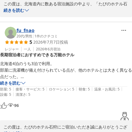
この度は、北海道内に数ある宿泊施設の中より、「たびのホテル石
狩」に、

続きを読む
限られたお時間の中、当館への口コミをご投稿頂き、誠にありがと
ご宿泊を賜りまして、誠にありがとうございます。

うございます。

再度北海道内でのご宿泊機会がございましたら、当館をご用命頂け
満点の評価を賜り、光栄に存じます。

fu_fnao
ますと幸いでございます。

接客、お部屋、フリーサービスと数々のお褒めのお言葉も頂戴し、
20代
/
男性
|
1
件のクチコミ
5
2026年7月7日
投稿
大変嬉しい限りでございます。

またのご来館、従業員一同心よりお待ちしております。

レジャー
一人
2026年6月
宿泊
長期宿泊者におすすめできる万能ホテル
当館では、長期でのご連泊でも快適にお過ごし頂けるよう、

たびのホテル石狩　支配人
全室に冷凍庫付き冷蔵庫、電子レンジ、洗濯機を備え付けておりま
北海道4泊のうち3泊で利用。

白樺の湯 たびのホテル石狩
す。

部屋に洗濯機が備え付けられている点が、他のホテルとは大きく異なる
2026-07-16
点だった。

ビジネス、レジャーどちらでも、お荷物を減らして快適にご移動、
毎日洗濯できるので、衣服は最小限だけで済んだのは大きかった。

続きを読む
ご宿泊することが可能でございます。

|
|
|
|
|
また駐車場台数も多く、車でのアクセスには問題無し(その日の状況に
部屋
:
5
接客・サービス
:
5
ロケーション
:
5
朝食
:
5
温泉・お風呂
:
5
是非お役立てくださいませ。

|
設備
:
5
清潔さ
:
5
もよる)。

車でなくても近くにバス停があり、麻生や手稲など鉄道駅までバス移動
96
限られたお時間の中、当館への口コミをご投稿頂き、誠にありがと
可能。

うございます。

宿泊4日間のうち2日間は車を使わなかった。

またお会いできる日が来ることを、従業員一同心よりお待ちしてお
朝食もメニュー豊富で飽きなかったし、夜間帯のソフトドリンクサービ
ります。

この度は、たびのホテル石狩にご宿泊いただき誠にありがとうござ
スや夜食なども良かった。
