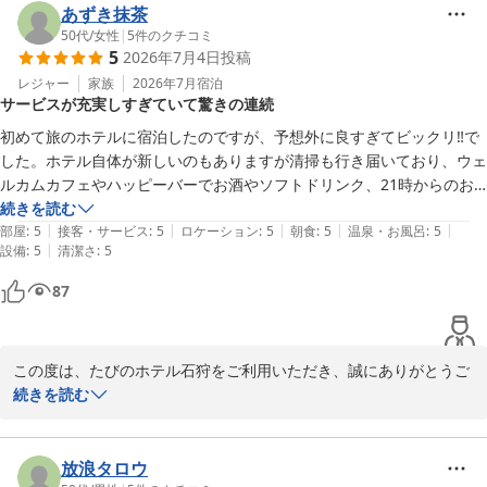
お部屋の広さや大浴場、館内サービスなどにご満足いただけたご様
あずき抹茶
たびのホテル石狩

子が伝わり、スタッフ一同大きな励みとなっております。当館で
50代
/
女性
|
5
件のクチコミ
5
2026年7月4日
投稿
支配人　木村亮介
は、お客様に「泊まる」だけではなく、「ホテルで過ごす時間その
もの」を楽しんでいただけるよう、ウェルカムカフェやハッピーバ
レジャー
家族
2026年7月
宿泊
白樺の湯 たびのホテル石狩
サービスが充実しすぎていて驚きの連続
ー、お茶漬けサービスなど、さまざまなおもてなしをご用意してお
2026-07-09
ります。

初めて旅のホテルに宿泊したのですが、予想外に良すぎてビックリ‼️で
今回はご到着が遅く、ご出発も早かったとのことでしたので、次回
した。ホテル自体が新しいのもありますが清掃も行き届いており、ウェ
はぜひ少しお時間に余裕を持ってご滞在いただき、大浴場や館内サ
ルカムカフェやハッピーバーでお酒やソフトドリンク、21時からのお
ービスをゆっくりお楽しみいただければ幸いです。

茶漬け風呂上がりのアイスとサービスが充実していました。お風呂も清
続きを読む
また、札幌中心部から少し離れた立地ではございますが、お車でお
|
|
|
|
|
潔で気持ち良く朝食もとても美味しかったです。他県にも同じ系列のホ
部屋
:
5
接客・サービス
:
5
ロケーション
:
5
朝食
:
5
温泉・お風呂
:
5
越しのお客様には無料駐車場をご用意しており、石狩はもちろん、
|
設備
:
5
清潔さ
:
5
テルがあるようで今後も利用したいと思います。普通のビジネスホテル
小樽や札幌観光の拠点としても多くのお客様にご利用いただいてお
かなくらいしか思っていなかったのでビックリでした。スタッフの方々
87
ります。

も親切でした。
「また利用したい」とのお言葉を励みに、これからも期待を超える
サービスをご提供できるよう努めてまいります。

またお会いできます日を、スタッフ一同心よりお待ちしておりま
この度は、たびのホテル石狩をご利用いただき、誠にありがとうご
す。

ざいます。

続きを読む
また、このような温かいご感想をお寄せいただき、スタッフ一同大
たびのホテル石狩

変嬉しく拝見いたしました。

支配人　木村亮介
「予想外に良すぎてビックリでした」とのお言葉は、私どもにとっ
放浪タロウ