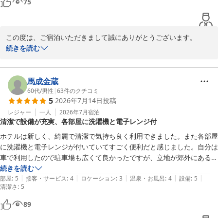
75
もういいですよ

遅い時間にたどり着いてクタクタだったので、せめて「ご迷惑かけまし
たね」とか言ってくれるだけで良かったのに

この度は、ご宿泊いただきまして誠にありがとうございます。

お越しの際に、スタッフの応対が行き届いておらず、ご不快な思い
続きを読む
部屋も広く浴室も快適に過ごせました「TABINOだし茶漬け」山わさび
をさせてしまい、大変申し訳ありませんでした。スマホアプリの方
が　珍しく美味しくいただきました
は早速訂正を致しました。

ご宿泊のほうは大浴場含め、たびの出汁茶漬けも気に入って頂いた
馬成金蔵
ようで良かったです。ありがとうございました。

60代
/
男性
|
63
件のクチコミ
5
2026年7月14日
投稿
スタッフ一同お客様に喜んで頂けるよう、今後とも精進して参りま
すので、よろしくお願いいたします。

レジャー
一人
2026年7月
宿泊
清潔で設備が充実、各部屋に洗濯機と電子レンジ付
お客様のまたのお越しをお待ちしております。

ホテルは新しく、綺麗で清潔で気持ち良く利用できました。また各部屋
に洗濯機と電子レンジが付いていてすごく便利だと感じました。自分は
車で利用したので駐車場も広くて良かったですが、立地が郊外にあるの
白樺の湯 たびのホテル石狩
でバスの便は良いらしいが、車が無いと不便な場所だと思いました。
続きを読む
2026-07-25
|
|
|
|
|
部屋
:
5
接客・サービス
:
4
ロケーション
:
3
温泉・お風呂
:
4
設備
:
5
清潔さ
:
5
89