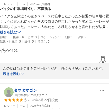
たびのホテル石狩

また、洗濯機上の照明につきましても、貴重なご意見をありがとう
レジャー
一人
2026年6月
宿泊
バイクの駐車場所巡り、不満残る
支配人　木村亮介
ございます。今後の設備改善を検討する際の参考とさせていただき
ます。

バイクを玄関近くの空きスペースに駐車したかったが普通の駐車場に置
白樺の湯 たびのホテル石狩
一方で、キッチンテーブルの清掃が行き届いておらず、ご不快な思
くように言われ従ったがその後自身の駐車したかった場所にハーレーが
2026-07-09
いをおかけしましたことを心よりお詫び申し上げます。見た目だけ
駐車してあった。クレーム入れたところ移動させると言われたが結局朝
ではなく、実際に手で触れて確認することの大切さを清掃スタッフ
まで置いてあった。気分が良いわけない
続きを読む
へ改めて共有し、再発防止に努めてまいります。

|
|
|
|
|
部屋
:
5
接客・サービス
:
3
ロケーション
:
3
朝食
:
5
夕食
:
-
この度は、お褒めのお言葉と改善につながる貴重なご意見の両方を
|
|
温泉・お風呂
:
5
設備
:
5
清潔さ
:
5
お寄せいただき、誠にありがとうございました。次回ご宿泊の際に
102
は、より快適にお過ごしいただけるよう、スタッフ一同努めてまい
ります。

また石狩へお越しの際は、ぜひたびのホテル石狩をご利用くださ
い。心よりお待ちしております。

この度は当ホテルをご利用いただき、誠にありがとうございます。

続きを読む
たびのホテル石狩

また、お忙しい中、ご滞在のご感想ならびにご意見をお寄せいただ
支配人　木村亮介
きましたこと、心より御礼申し上げます。

タマタマゴン
白樺の湯 たびのホテル石狩
この度は、バイクの駐車場所につきまして、ご不快な思いをお掛け
50代
/
男性
|
8
件のクチコミ
2026-07-09
5
2026年6月22日
投稿
しましたことを深くお詫び申し上げます。

レジャー
一人
2026年6月
宿泊