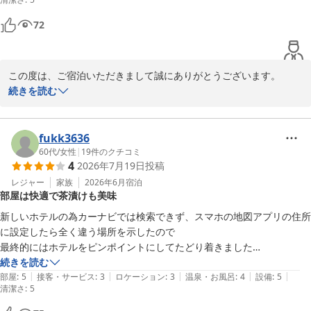
美味しくいただきました。

お風呂も部屋のテレビで

72
混雑状況がわかるので

利用しやすかったです。

部屋に電子レンジと2ドア冷蔵庫に洗濯機があるのはとてもいいです。

この度は、ご宿泊いただきまして誠にありがとうございます。

機会があればまた宿泊したいです。
当ホテルは全室に、2ドア冷蔵庫、洗濯機、電子レンジ、大型スマ
続きを読む
ートテレビを完備致しております。こちらは皆様に大変便利だとご
好評頂いております。また夕方から夜にかけてのウエルカムドリン
ク、ハッピーバー、たびの出汁茶漬けは当ホテル自慢のサービスで
fukk3636
ございます。

60代
/
女性
|
19
件のクチコミ
4
2026年7月19日
投稿
朝食も美味しく召し上がって頂いたようで、良かったです。

レジャー
家族
2026年6月
宿泊
部屋は快適で茶漬けも美味
お客様のまたのお越しをお待ちしております。ありがとうございま
新しいホテルの為カーナビでは検索できず、スマホの地図アプリの住所
に設定したら全く違う場所を示したので

白樺の湯 たびのホテル石狩
最終的にはホテルをピンポイントにしてたどり着きました

2026-07-25
続きを読む
|
|
|
|
|
チェックイン時話しをしたとき

部屋
:
5
接客・サービス
:
3
ロケーション
:
3
温泉・お風呂
:
4
設備
:
5
清潔さ
:
5
フロントスタッフはパンフレットを見せながら「ここ住所は間違ってい
ません楽天アプリ側の問題で……」　
