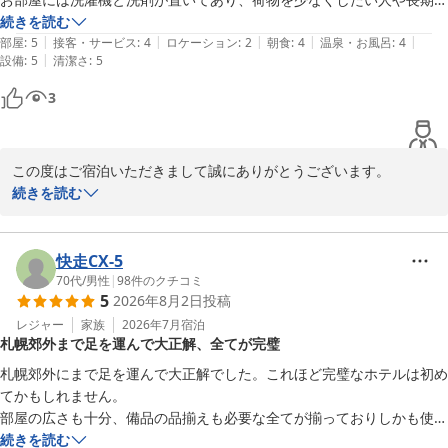
在の人には良いと思います。また、窓のところに洗濯を干せるバーとハ
続きを読む
次回お近くへお越しの際にも、ぜひ当館をご利用くださいませ。ス
|
|
|
|
|
ンガー等があります。

部屋
:
5
接客・サービス
:
4
ロケーション
:
2
朝食
:
4
温泉・お風呂
:
4
タッフ一同、心よりお待ち申し上げております。

|
設備
:
5
清潔さ
:
5
温泉もこぢんまりしていますが綺麗でした。朝食も割と種類があり満足
です。
3
たびのホテル石狩　森口
白樺の湯 たびのホテル石狩
2026-06-02
この度はご宿泊いただきまして誠にありがとうございます。

当ホテルは郊外にあり、お車での移動に大変適しております。

続きを読む
お部屋には全室に洗濯機、２ドア冷蔵庫、電子レンジ、大型スマー
トTVを完備しておりますので、おっしゃる通り長期滞在には大変便
利かと思います。洗剤や物干しハンガーも全室についております。

快走CX-5
人工温泉ではありますが、大浴場もあり、おくつろぎいただけて良
70代
/
男性
|
98
件のクチコミ
5
2026年8月2日
投稿
かったです。

お客様のまたのお越しをお待ちしております。

レジャー
家族
2026年7月
宿泊
札幌郊外まで足を運んで大正解、全てが完璧
札幌郊外にまで足を運んで大正解でした。これほど完璧なホテルは初め
白樺の湯 たびのホテル石狩
てかもしれません。

2026-08-07
部屋の広さも十分、備品の品揃えも必要な全てが揃っておりしかも使い
やすいように工夫されていて感心させられました。

続きを読む