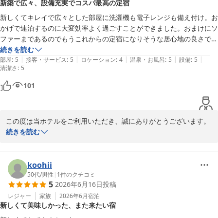
新築で広々、設備充実でコスパ最高の定宿
お客様には一般駐車場へのご移動をお願いしたにもかかわらず、そ
の後、玄関付近に別のバイクが駐車されていたこと、また、ご指摘
新しくてキレイで広々とした部屋に洗濯機も電子レンジも備え付け。お
をいただいた際に移動するとお伝えしながら対応が行き届かなかっ
かげで連泊するのに大変効率よく過ごすことができました。おまけにソ
たことにつきましては、私どものご案内と対応に配慮が欠けてお
ファーまであるのでもうこれからの定宿になりそうな居心地の良さでし
り、ご期待を裏切る結果となってしまいましたことを大変申し訳な
た。温泉♨️もキレイでコスパ最高。言う事なしでございます。
続きを読む
く存じます。

|
|
|
|
|
部屋
:
5
接客・サービス
:
5
ロケーション
:
4
温泉・お風呂
:
5
設備
:
5
清潔さ
:
5
今回いただいたご意見を真摯に受け止め、駐車場所の運用方法やス
101
タッフ間での情報共有を見直し、同様のことがないよう改善に努め
てまいります。

この度は当ホテルをご利用いただき、誠にありがとうございます。

この度は、貴重なご意見をお寄せいただき誠にありがとうございま
続きを読む
した。

また、お忙しい中、ご滞在のご感想をお寄せいただきましたこと、
心より御礼申し上げます。

たびのホテル石狩　森口
koohii
白樺の湯 たびのホテル石狩
「これからの定宿になりそう」とのお言葉をいただき、スタッフ一
50代
/
男性
|
1
件のクチコミ
2026-06-27
5
2026年6月16日
投稿
同大変嬉しく拝読いたしました。お部屋の広さや清潔さ、客室内の
洗濯機や電子レンジ、ソファーなどの設備が、連泊中も快適にお過
レジャー
家族
2026年6月
宿泊
新しくて美味しかった、また来たい宿
ごしいただく一助となりましたことを嬉しく存じます。
