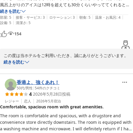
申し訳ございません。女性大浴場は、男性大浴場と比べると一回り
風呂上がりのアイスは12時を超えても30分くらいやっててくれると嬉
コンパクトな造りとなっております。お部屋のテレビから混雑状況
しかった

続きを読む
をご確認いただけますので、ご利用の際の参考にしていただけます
|
|
|
|
|
お茶漬けは意外で美味しかった。朝食も種類があり良かった。
部屋
:
5
接客・サービス
:
3
ロケーション
:
3
朝食
:
5
温泉・お風呂
:
4
と幸いでございます。

|
設備
:
5
清潔さ
:
5
154
そのような中でも、「また来させていただきたい」とのお言葉を頂
戴できましたことは、私どもにとって何よりの励みでございます。

次回お越しいただいた際にも、より快適にお過ごしいただけるよ
この度は当ホテルをご利用いただき、誠にありがとうございます。

う、スタッフ一同努めてまいります。

続きを読む
お部屋に備え付けの洗濯機や電子レンジ、また洗濯物を干すための
またのお越しを心よりお待ちしております。

ハンガーにつきまして、ご満足いただけたご様子を拝見し、安堵い
たしております。

香港よ、強くあれ！
50代
/
男性
|
54
件のクチコミ
4
2026年5月28日
投稿
また、大浴場やサウナ、だし茶漬けサービス、朝食につきましても
白樺の湯 たびのホテル石狩
お楽しみいただけたとのこと、スタッフ一同大変嬉しく存じます。
レジャー
恋人
2026年5月
宿泊
2026-06-16
Comfortable, spacious room with great amenities.
だし茶漬けにつきましては、数量限定ではございますが、北海道な
らではの山わさびをご用意しております。お夜食のひとときとし
The room is comfortable and spacious, with a drugstore and 
て、お楽しみいただけましたら幸いでございます。

convenience store directly downstairs. The room is equipped with 
a washing machine and microwave. I will definitely return if I have 