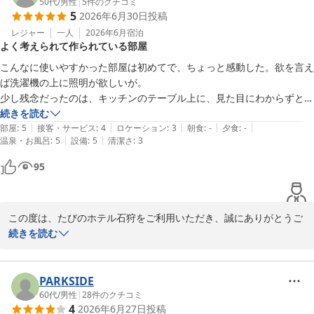
て何より嬉しいお褒めの言葉です。館内の清掃をはじめ、ウェルカ
50代
/
男性
|
5
件のクチコミ
白樺の湯 たびのホテル石狩
5
2026年6月30日
投稿
ムカフェやハッピーバー、お茶漬けサービス、湯上がりアイス、大
2026-07-09
浴場、そして朝食までご満足いただけたご様子を伺い、大変光栄に
レジャー
一人
2026年6月
宿泊
よく考えられて作られている部屋
存じます。

また、スタッフの対応につきましても温かいお言葉をいただき、心
こんなに使いやすかった部屋は初めてで、ちょっと感動した。欲を言え
より感謝申し上げます。お客様からのお声は、日々お客様をお迎え
ば洗濯機の上に照明が欲しいが。

しているスタッフにとって大きな励みとなります。

少し残念だったのは、キッチンのテーブル上に、見た目にわからずとも
当館では、「心温かい、楽しいホテル」をコンセプトに、ご宿泊そ
触るとわかる汚れが結構残っていたこと。今後清掃する際には触って確
続きを読む
のものが旅の思い出となるようなサービスを心掛けております。お
|
|
|
|
|
かめることをお願いしたい。
部屋
:
5
接客・サービス
:
4
ロケーション
:
3
朝食
:
-
夕食
:
-
客様にその想いが伝わったことを大変嬉しく感じております。

|
|
温泉・お風呂
:
5
設備
:
5
清潔さ
:
3
さらに、「今後も利用したい」とのお言葉、そして系列ホテルにも
95
ご興味をお持ちいただき、誠にありがとうございます。たびのホテ
ルグループでは、それぞれの地域の魅力を感じていただけるホテル
づくりを目指しておりますので、ぜひ他の施設にもお立ち寄りくだ
さい。

この度は、たびのホテル石狩をご利用いただき、誠にありがとうご
また北海道へお越しの際はもちろん、全国のたびのホテルでお客様
ざいます。

続きを読む
をお迎えできますことを、スタッフ一同心より楽しみにしておりま
「こんなに使いやすかった部屋は初めて」とのお言葉を頂戴し、大
す。

変嬉しく拝見いたしました。客室内の設備やレイアウトは、長期滞
この度はご宿泊ならびに心温まる口コミをご投稿いただき、誠にあ
在のお客様にも快適にお過ごしいただけるよう工夫しておりますの
PARKSIDE
りがとうございました。

で、ご満足いただけたことはスタッフ一同の大きな励みとなりま
60代
/
男性
|
28
件のクチコミ
4
2026年6月27日
投稿
す。
