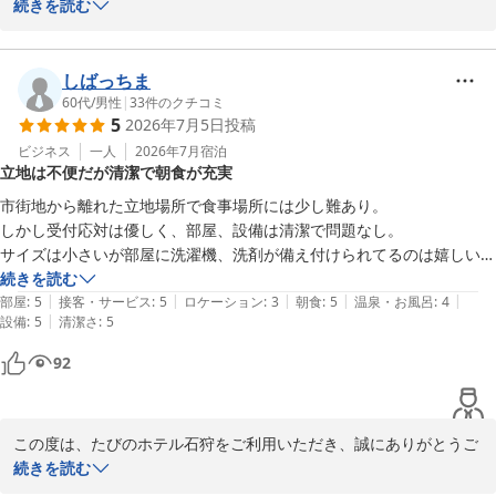
います。また、ご多忙の中、温かいご感想をお寄せいただきました
続きを読む
大浴場もあってリラックスできた。

この度のご宿泊、誠にありがとうございます。

こと重ねて御礼申し上げます。

他系列ホテルも使ってみたいと思った。
北海道旅行の4泊のうち、3泊を当館でお過ごしいただけたとのこ
と、大変光栄に存じます。

しばっちま
たびのホテル石狩　支配人
客室内の洗濯機につきまして、ご滞在中に便利にご利用いただけた
60代
/
男性
|
33
件のクチコミ
5
2026年7月5日
投稿
ようで嬉しく拝読いたしました。当館では長期滞在のお客様はもち
白樺の湯 たびのホテル石狩
ろん、観光でお越しのお客様にも身軽にご旅行を楽しんでいただけ
ビジネス
一人
2026年7月
宿泊
2026-07-14
立地は不便だが清潔で朝食が充実
るよう、客室設備の充実に努めております。

また、駐車場やアクセス面、朝食、大浴場、ウェルカムサービスに
市街地から離れた立地場所で食事場所には少し難あり。

つきましてもご満足いただけたとのお言葉を頂戴し、大変励みにな
しかし受付応対は優しく、部屋、設備は清潔で問題なし。

ります。特に朝食について「飽きなかった」とのお言葉は、日々メ
サイズは小さいが部屋に洗濯機、洗剤が備え付けられてるのは嬉しい。

ニュー作りに取り組むスタッフにとって何よりの喜びです。

朝食はバイキングで品数も多くオススメできます。
続きを読む
「他系列ホテルも使ってみたい」とのお言葉までいただき、心より
|
|
|
|
|
部屋
:
5
接客・サービス
:
5
ロケーション
:
3
朝食
:
5
温泉・お風呂
:
4
感謝申し上げます。今後もたびのホテルブランドとして、お客様に
|
設備
:
5
清潔さ
:
5
快適で思い出に残るご滞在を提供できるよう努めてまいります。

92
また北海道へお越しの際は、ぜひ当館をご利用くださいませ。スタ
ッフ一同、再びお会いできますことを心よりお待ちしております。

たびのホテル石狩

この度は、たびのホテル石狩をご利用いただき、誠にありがとうご
支配人　木村亮介
ざいます。

続きを読む