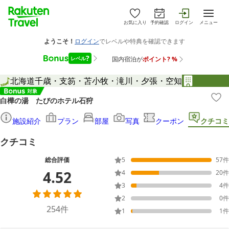
お気に入り
予約確認
ログイン
メニュー
北海道
千歳・支笏・苫小牧・滝川・夕張・空知
白樺の湯 たびのホテル石狩
施設紹介
プラン
部屋
写真
クーポン
クチコミ
クチコミ
総合評価
5
57
件
4.52
4
20
件
3
4
件
2
0
件
254
件
1
1
件