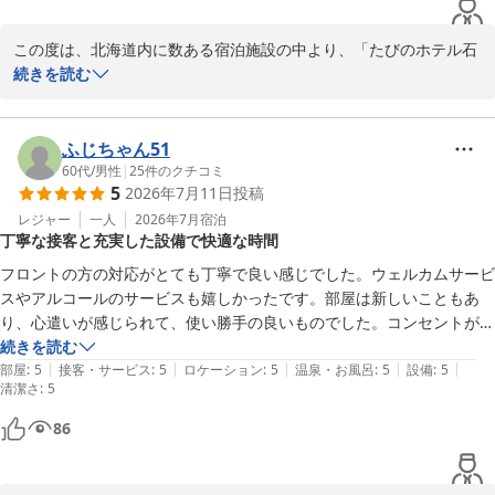
この度は、北海道内に数ある宿泊施設の中より、「たびのホテル石
狩」に

続きを読む
ご宿泊を賜りまして、誠にありがとうございます。

お褒めのお言葉を賜り、大変嬉しい限りでございます。

ふじちゃん51
当館は、全室に冷凍機能付き冷蔵庫、洗濯機、電子レンジを備え付
60代
/
男性
|
25
件のクチコミ
5
2026年7月11日
投稿
けております。

レジャー
一人
2026年7月
宿泊
丁寧な接客と充実した設備で快適な時間
長期滞在の方はもちろんのこと、リフレッシュ等で単泊の方も、

お荷物を減らしてお気軽にご宿泊頂けます。

フロントの方の対応がとても丁寧で良い感じでした。ウェルカムサービ
スやアルコールのサービスも嬉しかったです。部屋は新しいこともあ
大浴場に加え、15時ウェルカムカフェ、18時ハッピーバー、

り、心遣いが感じられて、使い勝手の良いものでした。コンセントがあ
そして21時数量限定ですがたびの出汁茶漬けをご提供しておりま
ちこちにあるのが便利です。室内に洗濯機、電子レンジがあるのは、本
続きを読む
す。

|
|
|
|
|
当にありがたいものでした。大浴場も広々していて心地良かったです。
部屋
:
5
接客・サービス
:
5
ロケーション
:
5
温泉・お風呂
:
5
設備
:
5
清潔さ
ご宿泊の方皆様がご利用頂けますので、是非ご利用下さいませ。

:
5
次回は是非連泊で利用したいと思います。
86
ご来館に関しましては、土地柄ご不便をお掛けしております。

公共機関でも、ホテル近くまでお越しいただけますので、

今後ともご愛顧頂けますと幸いでございます。
