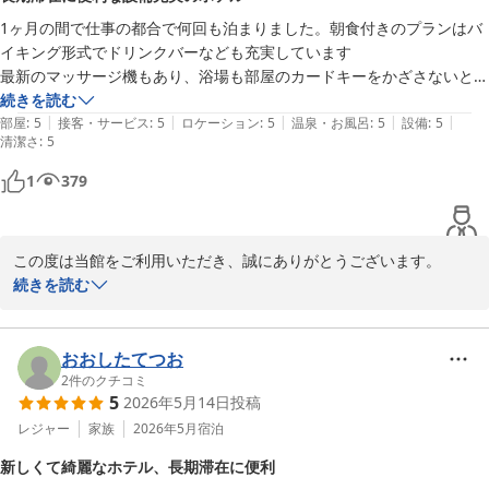
1ヶ月の間で仕事の都合で何回も泊まりました。朝食付きのプランはバ
イキング形式でドリンクバーなども充実しています

最新のマッサージ機もあり、浴場も部屋のカードキーをかざさないと開
かない様にセキュリティもちゃんとしている。部屋には洗濯機もあるの
続きを読む
|
|
|
|
|
で長期間の宿泊にも良い
部屋
:
5
接客・サービス
:
5
ロケーション
:
5
温泉・お風呂
:
5
設備
:
5
清潔さ
:
5
1
379
この度は当館をご利用いただき、誠にありがとうございます。

続きを読む
お仕事のご都合で、1か月の間に何度も当館をご利用いただきまし
たこと、心より御礼申し上げます。

おおしたてつお
朝食バイキングやドリンクサービスにつきましてご満足いただけた
2
件のクチコミ
5
2026年5月14日
投稿
ご様子を伺い、大変嬉しく拝読いたしました。また、マッサージチ
ェアはご宿泊者様であれば無料でお使いいただけるサービスでござ
レジャー
家族
2026年5月
宿泊
いますので、お仕事のお疲れを少しでも癒していただけておりまし
新しくて綺麗なホテル、長期滞在に便利
たら幸いでございます。
