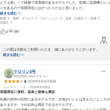
とても新しくて綺麗で清潔感のあるホテルでした。部屋に洗濯機とレン
ジがあるので長期滞在にはぴったりだなと思いました。
当館では、ご出張や長期滞在のお客様にも快適にお過ごしいただけ
続きを読む
るよう、全室に洗濯機、電子レンジ、2ドア冷蔵庫を完備するな
|
|
|
|
|
部屋
:
5
接客・サービス
:
5
ロケーション
:
3
温泉・お風呂
:
5
設備
:
5
ど、設備やサービスの充実に努めております。お客様のお役に立て
清潔さ
:
5
ましたことを大変光栄に存じます。

2
381
これからも皆様に快適なご滞在をご提供できるよう、サービス向上
に努めてまいります。

この度は当館をご利用いただき、誠にありがとうございます。

またのお越しをスタッフ一同、心よりお待ち申し上げております。

続きを読む
館内の清潔さにつきましてお褒めのお言葉を頂戴し、大変嬉しく拝
たびのホテル石狩　森口
読いたしました。

白樺の湯 たびのホテル石狩
ケロリン3号
客室内の洗濯機や電子レンジにつきましてもご評価いただき、あり
40代
/
男性
|
4
件のクチコミ
2026-06-02
4
2026年8月6日
投稿
がとうございます。当館では、ご旅行やご出張、長期滞在のお客様
にも快適にお過ごしいただけるよう、利便性を重視した客室づくり
レジャー
一人
2026年8月
宿泊
長期滞在に便利、温泉と朝食も満足
に努めております。

札幌の郊外の石狩にあるホテルです。立地がいいとは言えないところが
これからも皆様により一層快適なご滞在をご提供できるよう努めて
ありますが、それ以外は満足できるホテルです。

まいります。

お部屋には洗濯機と洗剤が置いてあり、荷物を少なくしたい人や長期滞