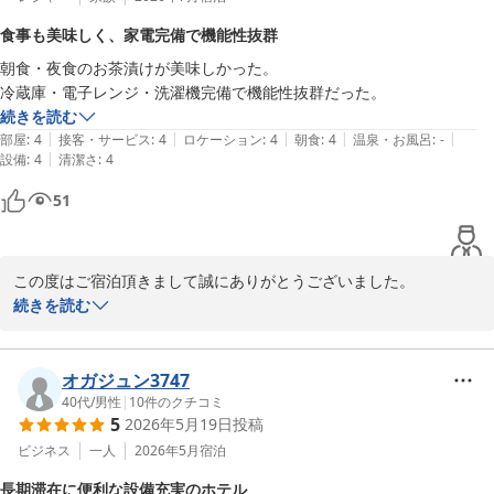
食事も美味しく、家電完備で機能性抜群
朝食・夜食のお茶漬けが美味しかった。

冷蔵庫・電子レンジ・洗濯機完備で機能性抜群だった。
続きを読む
|
|
|
|
|
部屋
:
4
接客・サービス
:
4
ロケーション
:
4
朝食
:
4
温泉・お風呂
:
-
|
設備
:
4
清潔さ
:
4
51
この度はご宿泊頂きまして誠にありがとうございました。

当ホテルは全室に２ドア冷蔵庫、洗濯機、電子レンジ、大型スマー
続きを読む
トTVを完備致しております。性能抜群との事、ありがとうございま
す。朝食もたびの出汁茶漬けも美味しく召し上がっていただけて良
かったです。

オガジュン3747
お写真も載せて頂きまして誠にありがとうございます。

40代
/
男性
|
10
件のクチコミ
5
2026年5月19日
投稿
ビジネス
一人
2026年5月
宿泊
白樺の湯 たびのホテル石狩
長期滞在に便利な設備充実のホテル
2026-08-02