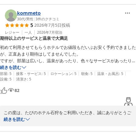
白樺の湯 たびのホテル石狩
また、ご滞在のご感想をお寄せいただきましたこと、心より御礼申
2026-07-09
し上げます。

kommeto
30代
/
男性
|
3
件のクチコミ
5
2026年7月5日
投稿
スタッフの対応や客室・館内の清潔さ、客室内の洗濯機や洗剤、そ
して朝食につきましてお褒めのお言葉をいただき、大変嬉しく拝見
レジャー
一人
2026年7月
宿泊
期待以上のサービスと温泉で大満足
いたしました。特に朝食を「おすすめできる」とご評価いただけた
ことは、レストランスタッフにとっても大きな励みとなります。

初めて利用させてもらうホテルでお値段もだいぶお安く予約できました
が、正直あまり期待はしてませんでした。

一方で、立地やお食事場所につきましては、ご不便をお掛けいたし
ですが、部屋は広いし、温泉があったり、色々なサービスがあったり至
ました。当館は、市街地からは少し距離がございますが、その分、
れり尽くせりです。

続きを読む
無料駐車場や大浴場、客室内洗濯機など、長期滞在やお車でお越し
|
|
|
|
|
到着も遅く出発も早かったのであまりゆっくりはできませんでしたが、
部屋
:
5
接客・サービス
:
5
ロケーション
:
5
朝食
:
5
温泉・お風呂
:
5
のお客様に快適にお過ごしいただける環境づくりに努めておりま
|
設備
:
5
清潔さ
:
5
大満足でした。

す。

札幌の中心からはちょっと距離がありますが、車での移動であれば全く
82
問題ないです。

今後も立地面を補って余りあるサービスとおもてなしをご提供し、
また、機会があれば利用させてもらいます。
「また泊まりたい」と思っていただけるホテルを目指してまいりま
す。

この度は、たびのホテル石狩をご利用いただき、誠にありがとうご
ざいます。

続きを読む
また石狩へお越しの際は、ぜひたびのホテル石狩をご利用くださ
また、数あるホテルの中から当館をお選びいただき、「期待以上」
い。スタッフ一同、心よりお待ちしております。

とのお言葉を頂戴できましたことを大変嬉しく拝見いたしました。
