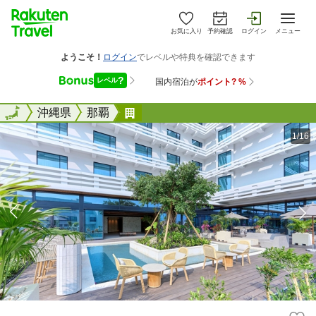
お気に入り
予約確認
ログイン
メニュー
全国
全国
沖縄県
那覇
ザ ロイヤルパークホテル アイ
1/16