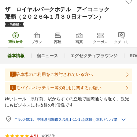
ザ ロイヤルパークホテル アイコニック
那覇（２０２６年１月３０日オープン）
施設紹介
プラン
部屋
写真
クーポン
クチコミ
基本情報
宿ニュース
エグゼクティブラウンジ
R
駐車場のご利用をご検討されている方へ
モバイルバッテリー等の利用に関するお願い
ゆいレール「県庁前」駅からすぐの立地で国際通りも近く、観光
にもビジネスにも抜群の利便性です
〒900-0015 沖縄県那覇市久茂地1-11-1 琉球銀行本店ビル 7階
4.51
全393件