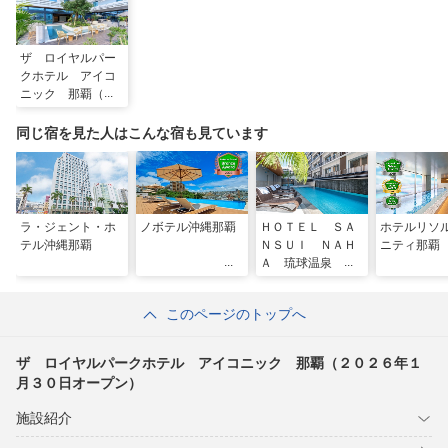
ザ ロイヤルパー
クホテル アイコ
ニック 那覇（２
０２６年１月３０
日オープン）
同じ宿を見た人はこんな宿も見ています
ラ・ジェント・ホ
ノボテル沖縄那覇
ＨＯＴＥＬ ＳＡ
ホテルリソ
テル沖縄那覇
ＮＳＵＩ ＮＡＨ
ニティ那覇
Ａ 琉球温泉 波
之上の湯
このページのトップへ
ザ ロイヤルパークホテル アイコニック 那覇（２０２６年１
月３０日オープン）
施設紹介