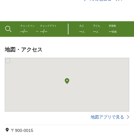
チェックイン
チェックアウト
大人
子ども
部屋数
--/--
--/--
--
--
--
〜
人
人
部屋
地図・アクセス
地図アプリで見る
〒900-0015