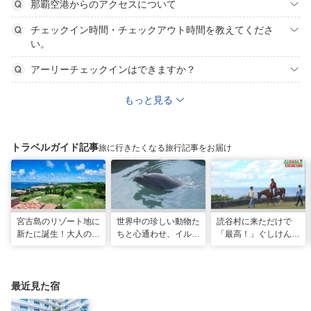
那覇空港からのアクセスについて
チェックイン時間・チェックアウト時間を教えてくださ
い。
アーリーチェックインはできますか？
もっと見る
トラベルガイド記事
旅に行きたくなる旅行記事をお届け
宮古島のリゾート地に
世界中の珍しい動物た
読谷村に来ただけで
新たに誕生！大人の特
ちと心通わせ、イルカ
「最高！」ぐしけんさ
別ステイをかなえる
と一緒に泳ぐ夢の体験
ん、馬に乗って日本茶
「アラマンダ スプレ
「間近でふれ合える！
にうっとり。沖縄の隠
ンディド」
推しアニマル！！」
れ名所を全力で満喫し
てきた
最近見た宿