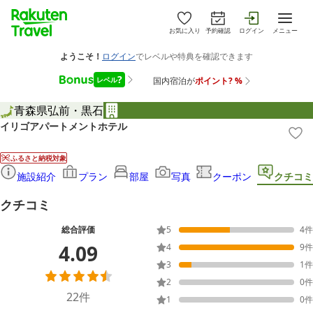
お気に入り
予約確認
ログイン
メニュー
青森県
弘前・黒石
イリゴアパートメントホテル
ふるさと納税対象
施設紹介
プラン
部屋
写真
クーポン
クチコミ
クチコミ
総合評価
5
4
件
4.09
4
9
件
3
1
件
2
0
件
22
件
1
0
件