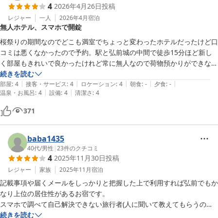
4
2026年4月26日
投稿
す。)

利用方法的にも海外の方も使いやすい様で何組かいらっしゃいました。
レジャー
一人
2026年4月
宿泊
無人ホテル、スマホで開錠
桜祭りの期間なのでどこも満室でちょっと変わったホテルだったけど口
コミは悪くなかったので予約。駅と弘前城の中間で徒歩15分ほど新し
く部屋もきれいで良かったけれど常に無人なので荷物預かりができない
のと入口と部屋の開錠はスマホでQRコードか予約番号の入力？なので
続きを読む
|
|
|
|
|
気をつけた方が良い。シーズンオフで料金が安ければまた利用したい。
部屋
:
4
接客・サービス
:
4
ロケーション
:
4
朝食
:
-
夕食
:
-
|
|
温泉・お風呂
:
4
設備
:
4
清潔さ
:
4
371
baba1435
40代
/
男性
|
23
件のクチコミ
4
2025年11月30日
投稿
レジャー
家族
2025年11月
宿泊
記載事項や届くメールをしっかりと把握した上で利用すれば弘前でもか
なり上位の居住性があるお宿です。

スマホで調べて自己解決できない旅行者(人に聞いて教えてもらうのが
当たり前と思う方)にはお勧めしません。
続きを読む