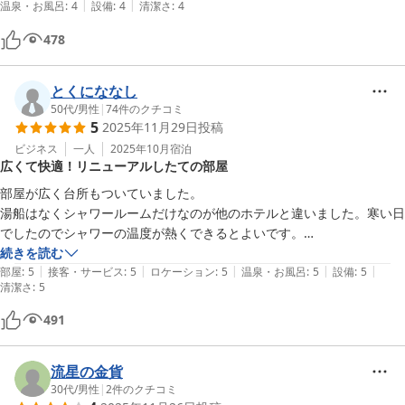
|
|
温泉・お風呂
:
4
設備
:
4
清潔さ
:
4
478
とくにななし
50代
/
男性
|
74
件のクチコミ
5
2025年11月29日
投稿
ビジネス
一人
2025年10月
宿泊
広くて快適！リニューアルしたての部屋
部屋が広く台所もついていました。

湯船はなくシャワールームだけなのが他のホテルと違いました。寒い日
でしたのでシャワーの温度が熱くできるとよいです。

続きを読む
|
|
|
|
|
部屋
:
5
接客・サービス
:
5
ロケーション
:
5
温泉・お風呂
:
5
設備
:
5
清潔さ
:
5
491
流星の金貨
30代
/
男性
|
2
件のクチコミ