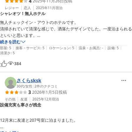
4
2025年11月26日
投稿
レジャー
恋人
2025年11月
宿泊
シャレオツ！無人ホテル
無人チェックイン・アウトのホテルです。

清掃されていて清潔な感じで、洒落たデザインでした。一度泊まられる
といいと思います。

※お風呂は、浴槽がなくシャワーだけです。
続きを読む
|
|
|
|
|
部屋
:
5
接客・サービス
:
5
ロケーション
:
5
温泉・お風呂
:
-
設備
:
5
清潔さ
:
5
384
さくらsksk
30代
/
女性
|
2
件のクチコミ
3
2026年1月5日
投稿
その他
友達
2025年12月
宿泊
設備充実も寒さが残念
12月末に友達と207号室に泊まりました。
