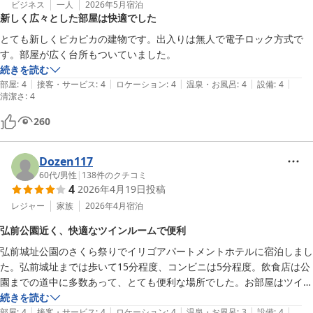
ビジネス
一人
2026年5月
宿泊
新しく広々とした部屋は快適でした
とても新しくピカピカの建物です。出入りは無人で電子ロック方式で
す。部屋が広く台所もついていました。
続きを読む
|
|
|
|
|
部屋
:
4
接客・サービス
:
4
ロケーション
:
4
温泉・お風呂
:
4
設備
:
4
清潔さ
:
4
260
Dozen117
60代
/
男性
|
138
件のクチコミ
4
2026年4月19日
投稿
レジャー
家族
2026年4月
宿泊
弘前公園近く、快適なツインルームで便利
弘前城址公園のさくら祭りでイリゴアパートメントホテルに宿泊しまし
た。弘前城址までは歩いて15分程度、コンビニは5分程度。飲食店は公
園までの道中に多数あって、とても便利な場所でした。お部屋はツイ
ン。ベットはふかふかで快適。ちょっとしたお台所もついています。お
続きを読む
|
|
|
|
|
風呂は湯舟はなくてシャワーのみです。さくら祭りでかなり歩きました
部屋
:
4
接客・サービス
:
4
ロケーション
:
4
温泉・お風呂
:
3
設備
:
4