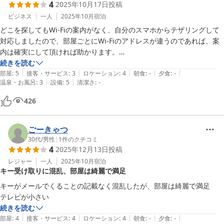
4
2025年10月17日
投稿
ビジネス
一人
2025年10月
宿泊
どこを探してもWi-Fiの案内がなく、自分のスマホからテザリングして
対応しましたので、部屋ごとにWi-Fiのアドレスが違うのであれば、案
内は確実にして頂ければ助かります。

宿泊者の方へ：椅子が非常に頑丈なので、小指ぶつけるとしばらく悶絶
続きを読む
|
|
|
|
|
しますので気を付けて下さい。
部屋
:
5
接客・サービス
:
3
ロケーション
:
4
朝食
:
-
夕食
:
-
|
|
温泉・お風呂
:
3
設備
:
5
清潔さ
:
-
426
ごーきゃつ
30代
/
男性
|
1
件のクチコミ
4
2025年12月13日
投稿
レジャー
一人
2025年10月
宿泊
キー受け取りに混乱、部屋は綺麗で満足
キーがメールでくることの記載なく混乱したが、部屋は綺麗で満足

続きを読む
|
|
|
|
|
部屋
:
4
接客・サービス
:
4
ロケーション
:
4
朝食
:
-
夕食
:
-