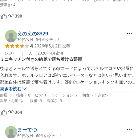
清潔さ
:
4
ので、湯舟があったほうがよかったなとは思いましたが、シャワーは湯
量も十分でまずまず快適でした。無人ホテルとのことで、ちょっと不安
390
でしたが、特段問題なしでした。
えのえの8329
30代
/
女性
|
5
件のクチコミ
4
2026年5月2日
投稿
レジャー
一人
2026年4月
宿泊
ミニキッチン付きの綺麗で落ち着ける部屋
後ほどメールで送られてくるqrコードによってホテルフロアや部屋に
入れます。ホテルフロアは2階でエレベーターなどは無いと思います。

部屋自体は綺麗で落ち着けます。2階でロケーションもクソも無いので
窓は曇りガラス加工されており、カーテンを閉めずに寝て朝日で起きる
続きを読む
|
|
|
|
|
なんてことが出来て地味に良かったです。

部屋
:
5
接客・サービス
:
1
ロケーション
:
2
朝食
:
-
夕食
:
-
|
|
温泉・お風呂
:
-
設備
:
5
清潔さ
:
5
設備に関しては、湯船がないですがミニキッチンのようなものが部屋に
ある上に、共同スペースにしっかりとしたキッチンやコインランドリー
364
2台あります。

コインランドリーは指示書きが無いですが一応洗剤は持って行ったほう
がいいかもしれません。(床に洗剤ボトルがありましたが、見たタイミ
まーてつ
ングによってあったり無かったりしたので備品じゃ無い可能性がありま
60代
/
女性
|
60
件のクチコミ