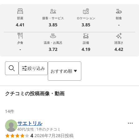
部屋
接客・サービス
ロケーション
朝食
4.41
3.85
3.85
-
夕食
温泉・お風呂
設備
清潔さ
-
3.72
4.19
4.42
絞り込み
おすすめ順
クチコミの投稿画像・動画
14
件
サエトリル
40代
/
女性
|
1
件のクチコミ
4
2026年7月28日
投稿