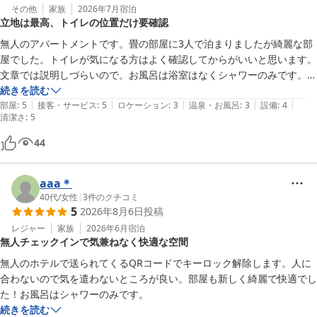
その他
家族
2026年7月
宿泊
立地は最高、トイレの位置だけ要確認
無人のアパートメントです。畳の部屋に3人で泊まりましたが綺麗な部
屋でした。トイレが気になる方はよく確認してからがいいと思います。
文章では説明しづらいので。お風呂は浴室はなくシャワーのみです。気
になるのはトイレの位置だけで、それ以外は大満足でした。ベッドの部
続きを読む
|
|
|
|
|
屋も気になるので次回はベッドの部屋に泊まりたいです。観光地まで徒
部屋
:
5
接客・サービス
:
5
ロケーション
:
3
温泉・お風呂
:
3
設備
:
4
清潔さ
:
5
歩圏内なので立地も最高です。
44
aaa＊
40代
/
女性
|
3
件のクチコミ
5
2026年8月6日
投稿
レジャー
家族
2026年6月
宿泊
無人チェックインで気兼ねなく快適な空間
無人のホテルで送られてくるQRコードでキーロック解除します。人に
合わないので気を遣わないところが良い。部屋も新しく綺麗で快適でし
た！お風呂はシャワーのみです。
続きを読む