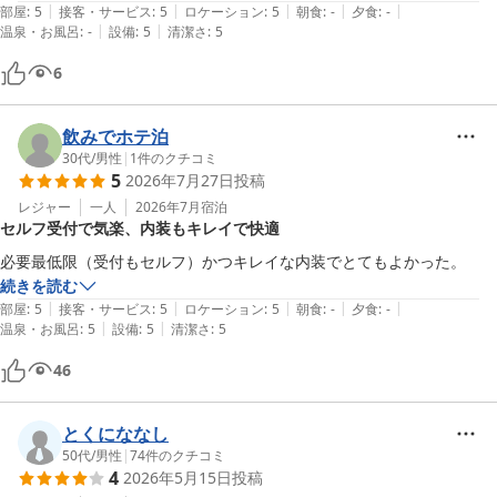
|
|
|
|
|
部屋
:
5
接客・サービス
:
5
ロケーション
:
5
朝食
:
-
夕食
:
-
|
|
温泉・お風呂
:
-
設備
:
5
清潔さ
:
5
6
飲みでホテ泊
30代
/
男性
|
1
件のクチコミ
5
2026年7月27日
投稿
レジャー
一人
2026年7月
宿泊
セルフ受付で気楽、内装もキレイで快適
必要最低限（受付もセルフ）かつキレイな内装でとてもよかった。
続きを読む
|
|
|
|
|
部屋
:
5
接客・サービス
:
5
ロケーション
:
5
朝食
:
-
夕食
:
-
|
|
温泉・お風呂
:
5
設備
:
5
清潔さ
:
5
46
とくにななし
50代
/
男性
|
74
件のクチコミ
4
2026年5月15日
投稿