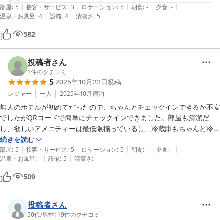
|
|
|
|
|
部屋
:
5
接客・サービス
:
3
ロケーション
:
5
朝食
:
-
夕食
:
-
|
|
温泉・お風呂
:
4
設備
:
4
清潔さ
:
5
582
投稿者さん
1
件のクチコミ
5
2025年10月22日
投稿
レジャー
一人
2025年10月
宿泊
無人のホテルが初めてだったので、ちゃんとチェックインできるか不安
でしたがQRコードで簡単にチェックインできました。部屋も清潔だ
し、欲しいアメニティーは最低限揃っているし、冷蔵庫もちゃんと冷え
ます。かなり気楽に過ごせるので連泊で滞在するのにも良さそうだなと
続きを読む
|
|
|
|
|
思いました。
部屋
:
5
接客・サービス
:
5
ロケーション
:
5
朝食
:
-
夕食
:
-
|
|
温泉・お風呂
:
-
設備
:
5
清潔さ
:
-
509
投稿者さん
50代
/
男性
|
19
件のクチコミ