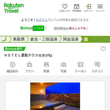
お気に入り
予約確認
ログイン
メニュー
全国
全国
鳥取県
倉吉・三朝温泉
関金温泉
ＨＯＴＥＬ
ＨＯＴＥＬ星取テラスせきがね
施設紹介
プラン
部屋
写真
クーポン
クチコミ