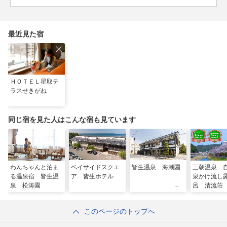
最近見た宿
ＨＯＴＥＬ星取テ
ラスせきがね
同じ宿を見た人はこんな宿も見ています
わんちゃんと泊ま
ベイサイドスクエ
皆生温泉 海潮園
三朝温泉 
る温泉宿 皆生温
ア 皆生ホテル
泉かけ流し
泉 松涛園
呂 清流荘
このページのトップへ