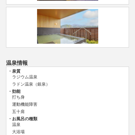
温泉情報
泉質
ラジウム温泉
ラドン温泉（銀泉）
効能
打ち身
運動機能障害
五十肩
お風呂の種類
温泉
大浴場