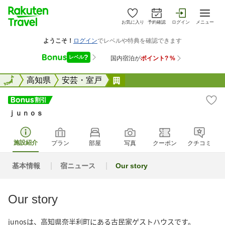
お気に入り
予約確認
ログイン
メニュー
全国
全国
高知県
安芸・室戸
ｊｕｎｏｓ
ｊｕｎｏｓ
施設紹介
プラン
部屋
写真
クーポン
クチコミ
基本情報
宿ニュース
Our story
Our story
junosは、高知県奈半利町にある古民家ゲストハウスです。
