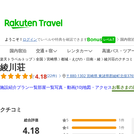
国内宿泊
交通＋宿
レンタカー
高速バス・ツア
楽天トラベルトップ
全国
宮崎県
都城・えびの・日南・綾
綾川荘
のクチコミ
綾川荘
4.18
(
22
件
)
〒
880-1302 宮崎県 東諸県郡綾町北俣376
施設紹介
プラン一覧
部屋一覧
写真・動画
(10)
地図・アクセス
お客さまの
クチコミ
総合評価
5
1
件
4.18
4
1
件