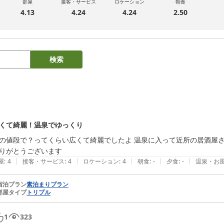
部屋
接客・サービス
ロケーション
朝食
4.13
4.24
4.24
2.50
検索
くて綺麗！温泉でゆっくり
の値段で？ってくらい広くて綺麗でしたよ 温泉に入って近所の居酒屋さ
りがとうございます
|
|
|
|
|
屋
:
4
接客・サービス
:
4
ロケーション
:
4
朝食
:
-
夕食
:
-
温泉・お
宿泊プラン
素泊まりプラン
部屋タイプ
トリプル
1
323