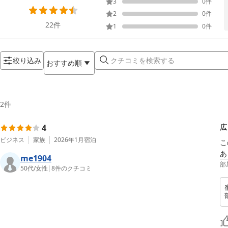
3
0
件
2
0
件
22
件
1
0
件
絞り込み
おすすめ順
2
件
4
広
ビジネス
家族
2026年1月
宿泊
こ
あ
me1904
部
50代
/
女性
|
8
件のクチコミ