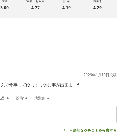
夕食
温泉・お風呂
設備
清潔さ
3.00
4.27
4.19
4.29
2026年1月10日
投稿
んで食事してゆっくり休む事が出来ました

|
|
風呂
:
4
設備
:
4
清潔さ
:
4
不適切なクチコミを報告する