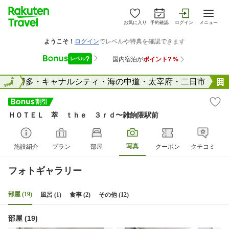
お気に入り
予約確認
ログイン
メニュー
県
全国
博多・キャナルシティ・海の中道・太宰府・二日市
ＨＯＴＥＬ 萃 ｔｈｅ ３ｒｄ〜雑餉隈駅前
写真
施設紹介
プラン
部屋
クーポン
クチコミ
フォトギャラリー
部屋 (19)
風呂 (1)
食事 (2)
その他 (12)
部屋 (19)