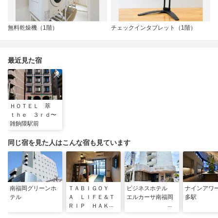
無料乾燥機（1階）
チェックインタブレット（1階）
最近見た宿
ＨＯＴＥＬ 萃
ｔｈｅ ３ｒｄ〜
雑餉隈駅前
同じ宿を見た人はこんな宿も見ています
南福岡グリーンホ
ＴＡＢＩＧＯＹ
ビジネスホテル
ナインアワ
テル
Ａ ＬＩＦＥ＆Ｔ
エルカーサ南福岡
多駅
ＲＩＰ ＨＡＫＡ
ＴＡ ＥＡＳＴ