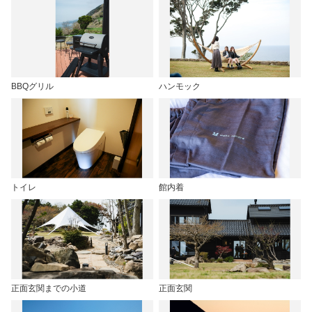
BBQグリル
ハンモック
トイレ
館内着
正面玄関までの小道
正面玄関