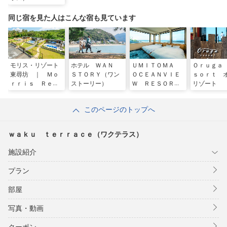
同じ宿を見た人はこんな宿も見ています
モリス・リゾート
ホテル ＷＡＮ
ＵＭＩＴＯＭＡ
Ｏｒｕｇａ
東尋坊 ｜ Ｍｏ
ＳＴＯＲＹ（ワン
ＯＣＥＡＮＶＩＥ
ｓｏｒｔ 
ｒｒｉｓ Ｒｅｓ
ストーリー）
Ｗ ＲＥＳＯＲ
リゾート
ｏｒｔ Ｔｏｈｇ
Ｔ ＥＣＨＩＺＥ
ｉｎｂｏｗ
Ｎ
このページのトップへ
ｗａｋｕ ｔｅｒｒａｃｅ（ワクテラス）
施設紹介
プラン
部屋
写真・動画