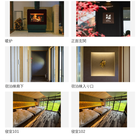
暖炉
正面玄関
宿泊棟廊下
宿泊棟入り口
寝室101
寝室102