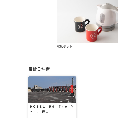
電気ポット
最近見た宿
ＨＯＴＥＬ Ｒ９ Ｔｈｅ Ｙ
ａｒｄ 白山