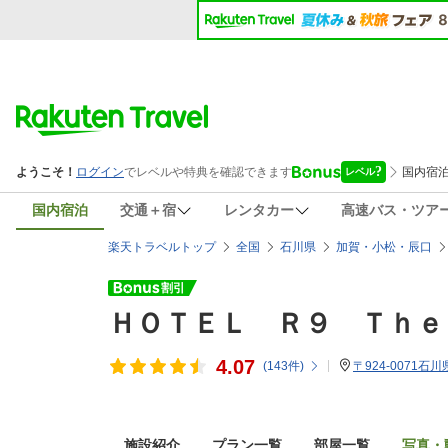
国内宿泊
交通＋宿
レンタカー
高速バス・ツア
楽天トラベルトップ
全国
石川県
加賀・小松・辰口
ＨＯＴＥＬ Ｒ９ Ｔｈｅ
4.07
(
143
件)
〒924-0071石
施設紹介
プラン一覧
部屋一覧
写真・動