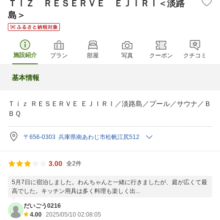
ＴＩＺ ＲＥＳＥＲＶＥ ＥＪＩＲＩ＜淡路
島＞
施設紹介
プラン
部屋
写真
クーポン
クチコミ
基本情報
Ｔｉｚ ＲＥＳＥＲＶＥ ＥＪＩＲＩ／淡路島／プール／サウナ／Ｂ
ＢＱ
〒656-0303 兵庫県南あわじ市松帆江尻512
3.00
全2件
5月7日に宿泊しました。わんちゃんと一緒に行きましたが、庭が広くて最
高でした。キッチン用具は多く料理も楽しく出...
だいごう0216
4.00
2025/05/10 02:08:05