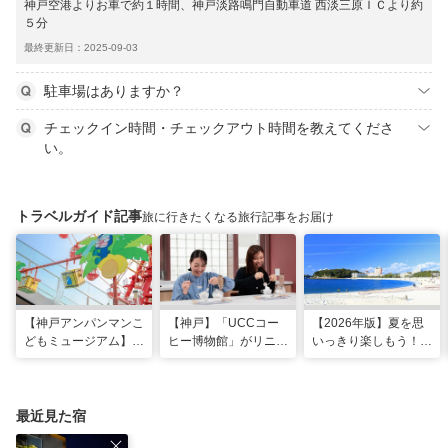
神戸空港よりお車で約１時間、神戸淡路鳴門自動車道 西淡三原ＩＣより約
５分
最終更新日：2025-09-03
駐車場はありますか？
チェックイン時間・チェックアウト時間を教えてくださ
い。
トラベルガイド記事
旅に行きたくなる旅行記事をお届け
【神戸アンパンマンこ
【神戸】「UCCコー
【2026年版】夏を思
どもミュージアム】夏
ヒー博物館」がリニュ
いっきり楽しもう！関
季限定「水あそびひろ
ーアル！完全予約制で
西のおすすめ海水浴
ば」がオープン！びし
体験満載
場・ビーチ18選
ょ濡れになって暑さを
ふき飛ばそう
最近見た宿