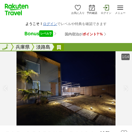
お気に入り
予約確認
ログイン
メニュー
全国
全国
兵庫県
淡路島
ＴＩＺ ＲＥＳＥＲＶＥ ＥＪ
1/14