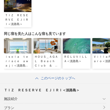
ＴＩＺ ＲＥＳＥ
ＲＶＥ ＥＪＩＲ
Ｉ＜淡路島＞
同じ宿を見た人はこんな宿も見ています
ｉｓｏｌａ ｔｅ
ＨＯＵＳ＿ＡＧＡ
ＲＥＬＵＶＩＬＬ
Ｖｉｌｌａ
ｒｒａｃｅ ａｗ
Ｌ Ｂｅａｃｈ
Ａ＜淡路島＞
ａｒｏ＜淡
ａｊｉ＜淡路島＞
Ｃｌｕｂ ＆ Ｖ
ｉｌｌａ 淡路＜
淡路島＞
このページのトップへ
ＴＩＺ ＲＥＳＥＲＶＥ ＥＪＩＲＩ＜淡路島＞
施設紹介
プラン