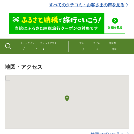
すべてのクチコミ・お客さまの声を見る
チェックイン
チェックアウト
大人
子ども
部屋数
--/--
--/--
--
--
--
〜
人
人
部屋
地図・アクセス