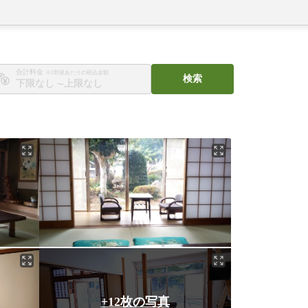
合計料金
※1部屋あたりの税込金額
検索
〜
+12枚の写真