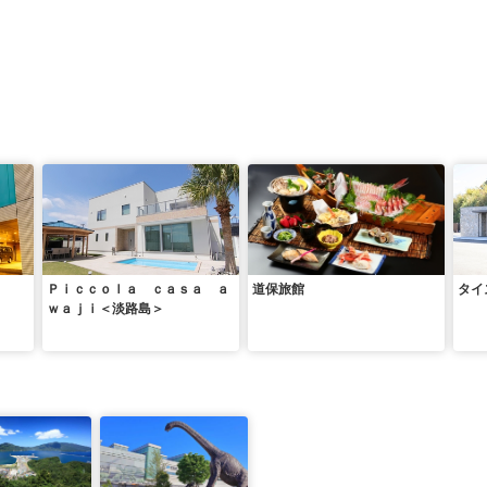
Ｐｉｃｃｏｌａ ｃａｓａ ａ
道保旅館
タイ
ｗａｊｉ＜淡路島＞