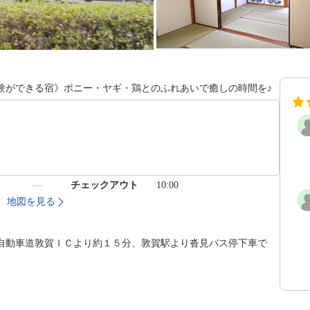
験ができる宿》ポニー・ヤギ・鶏とのふれあいで癒しの時間を♪
）
チェックアウト
10:00
地図を見る
自動車道敦賀ＩＣより約１５分、敦賀駅より沓見バス停下車で