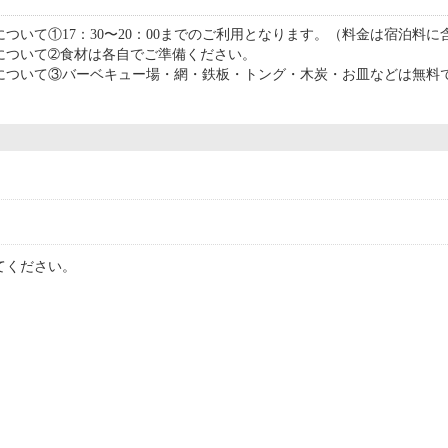
ついて①17：30〜20：00までのご利用となります。（料金は宿泊料に
について➁食材は各自でご準備ください。
について③バーベキュー場・網・鉄板・トング・木炭・お皿などは無料
てください。