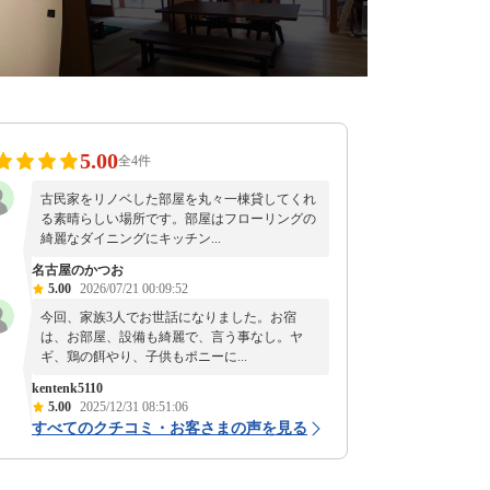
5.00
全4件
古民家をリノベした部屋を丸々一棟貸してくれ
る素晴らしい場所です。部屋はフローリングの
綺麗なダイニングにキッチン...
名古屋のかつお
5.00
2026/07/21 00:09:52
今回、家族3人でお世話になりました。お宿
は、お部屋、設備も綺麗で、言う事なし。ヤ
ギ、鶏の餌やり、子供もポニーに...
kentenk5110
5.00
2025/12/31 08:51:06
すべてのクチコミ・お客さまの声を見る