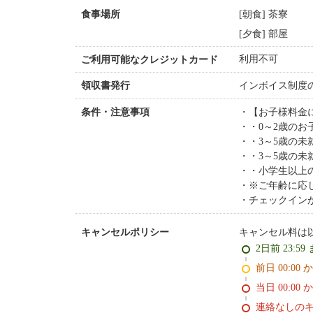
[朝食] 茶寮
食事場所
[夕食] 部屋
利用不可
ご利用可能なクレジットカード
インボイス制度
領収書発行
【お子様料金
条件・注意事項
・0～2歳の
・3～5歳の未
・3～5歳の
・小学生以上
※ご年齢に応
チェックイン
キャンセル料は
キャンセルポリシー
2日前 23:59
前日 00:00 
当日 00:00 
連絡なしの