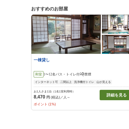
おすすめのお部屋
一棟貸し
和室
1〜12名
バス・トイレ付
禁煙
インターネット可
二間以上
洗浄機付トイレ
山が見える
お1人さま1泊（1名1室利用時）
詳細を見る
8,470
円
(税込)／人～
ポイント (1%)