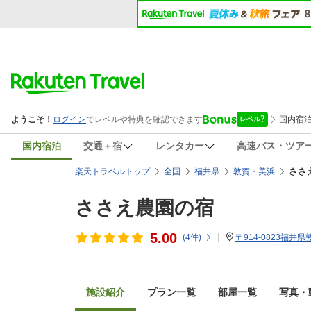
国内宿泊
交通＋宿
レンタカー
高速バス・ツア
ささ
楽天トラベルトップ
全国
福井県
敦賀・美浜
ささえ農園の宿
5.00
(
4
件)
〒914-0823福井県
施設紹介
プラン一覧
部屋一覧
写真・動