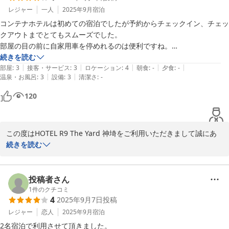
末尾ではございますが、この度のありがたいお言葉改めて心よりお
レジャー
一人
2025年9月
宿泊
礼申し上げます。

コンテナホテルは初めての宿泊でしたが予約からチェックイン、チェッ
クアウトまでとてもスムーズでした。

部屋の目の前に自家用車を停めれるのは便利ですね。

シャワーの圧は問題ないのですが温度が熱くなったり冷たくなったり自
続きを読む
ＨＯＴＥＬ Ｒ９ Ｔｈｅ Ｙａｒｄ 神埼
|
|
|
|
|
動で変動するのは少し困りました。改善出来れば良いですね。

部屋
:
3
接客・サービス
:
3
ロケーション
:
4
朝食
:
-
夕食
:
-
2026-01-12
|
|
温泉・お風呂
:
3
設備
:
3
清潔さ
:
-
また利用する機会があれば利用させていただきます！
120
この度はHOTEL R9 The Yard 神埼をご利用いただきまして誠にあ
りがとうございます。

続きを読む
また、お忙しい中貴重なご意見をお寄せいただきましたこと、重ね
てお礼申し上げます。

ご滞在中にご不便をお掛けして大変申し訳ございませんでした。

投稿者さん
設備の不具合に関しましては、今後対策を講じていく所存でござい
1
件のクチコミ
4
2025年9月7日
投稿
ます。

どうか今後とも引き続き変わらぬご愛顧賜りますようお願い申し上
レジャー
恋人
2025年9月
宿泊
げます。

2名宿泊で利用させて頂きました。
