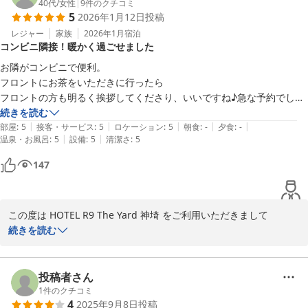
40代
/
女性
|
9
件のクチコミ
5
2026年1月12日
投稿
お部屋の設備についてもお褒めいただきありがとうございます。

椅子や枕に関する貴重なご意見につきましては、今後の改善の参考
レジャー
家族
2026年1月
宿泊
コンビニ隣接！暖かく過ごせました
にさせていただきます。

お隣がコンビニで便利。

次回お越しいただいた際にも、より快適にお過ごしいただけるよう
フロントにお茶をいただきに行ったら

努めてまいります。

フロントの方も明るく挨拶してくださり、いいですね♪急な予約でした
またのご利用をスタッフ一同心よりお待ちしております。

が到着したらお部屋の暖房をつけてくださってあり暖かく過ごせまし
続きを読む
|
|
|
|
|
部屋
:
5
接客・サービス
:
5
ロケーション
:
5
朝食
:
-
夕食
:
-
HOTEL R9 The Yard 神埼
|
|
温泉・お風呂
:
5
設備
:
5
清潔さ
:
5
ＨＯＴＥＬ Ｒ９ Ｔｈｅ Ｙａｒｄ 神埼
147
2026-01-17
この度は HOTEL R9 The Yard 神埼 をご利用いただきまして

誠にありがとうございます。

続きを読む
心地よくご滞在いただけたようで幸甚に存じます。

今後もより一層大きなご満足を、お客様にご提供できるホテルにな
る事を目指し

投稿者さん
スタッフ一同、日々精進して参ります。

1
件のクチコミ
4
2025年9月8日
投稿
またのお越しを心からお待ち申し上げております。
