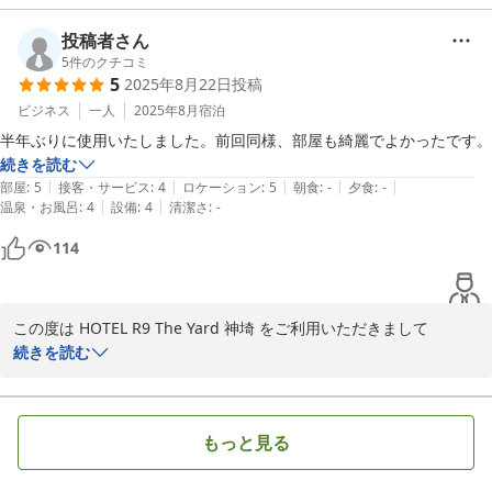
し訳ございません。今後はできる限り快適にお過ごしいただけるよ
う、定期的な点検や対策を強化してまいります。

投稿者さん
そのような中でも、お部屋の快適さや防音性をご評価いただき大変
5
件のクチコミ
5
2025年8月22日
投稿
嬉しく存じます。

またお近くにお越しの際には、少しでも安心してご滞在いただける
ビジネス
一人
2025年8月
宿泊
よう努めてまいりますので、ぜひご利用くださいませ。スタッフ一
半年ぶりに使用いたしました。前回同様、部屋も綺麗でよかったです。
同心よりお待ちしております。

続きを読む
|
|
|
|
|
部屋
:
5
接客・サービス
:
4
ロケーション
:
5
朝食
:
-
夕食
:
-
|
|
温泉・お風呂
:
4
設備
:
4
清潔さ
:
-
2025-09-27
114
この度は HOTEL R9 The Yard 神埼 をご利用いただきまして

誠にありがとうございます。

続きを読む
心地よくご滞在いただけたようで幸甚に存じます。

今後もより一層大きなご満足を、お客様にご提供できるホテルにな
る事を目指し

もっと見る
スタッフ一同、日々精進して参ります。

またのお越しを心からお待ち申し上げております。
