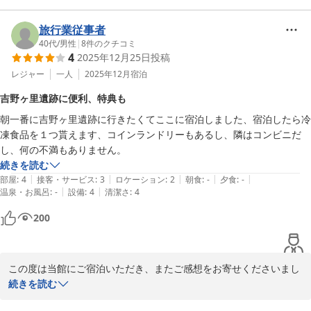
大変嬉しく存じます。

お部屋のコンパクトさにつきましても、宿泊目的に合わせてご満足
旅行業従事者
いただけたようで何よりです。

40代
/
男性
|
8
件のクチコミ
4
2025年12月25日
投稿
隣にあるコンビニも便利にご利用いただけたようで何よりでござい
ます。

レジャー
一人
2025年12月
宿泊
今後もより快適にお過ごしいただけるよう、スタッフ一同努めてま
吉野ヶ里遺跡に便利、特典も
いります。

朝一番に吉野ヶ里遺跡に行きたくてここに宿泊しました、宿泊したら冷
またのご来訪を心よりお待ちしております。

凍食品を１つ貰えます、コインランドリーもあるし、隣はコンビニだ
し、何の不満もありません。
HOTEL R9 The Yard 神埼
続きを読む
ＨＯＴＥＬ Ｒ９ Ｔｈｅ Ｙａｒｄ 神埼
|
|
|
|
|
部屋
:
4
接客・サービス
:
3
ロケーション
:
2
朝食
:
-
夕食
:
-
2026-02-17
|
|
温泉・お風呂
:
-
設備
:
4
清潔さ
:
4
200
この度は当館にご宿泊いただき、またご感想をお寄せくださいまし
て誠にありがとうございます。

続きを読む
吉野ヶ里遺跡へのご訪問の際に当館をご利用いただき、立地や設備