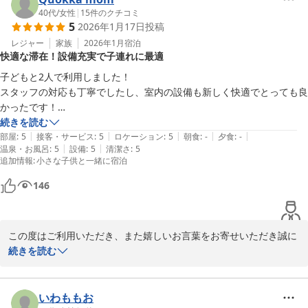
立地や隣接コンビニ、ガソリンスタンドの利便性、そしてお部屋の
40代
/
女性
|
15
件のクチコミ
5
2026年1月17日
投稿
電子レンジにご満足いただけたとのこと、大変嬉しく拝見いたしま
した。今後も快適にお過ごしいただけるよう、設備点検や清掃の徹
レジャー
家族
2026年1月
宿泊
快適な滞在！設備充実で子連れに最適
底を続けてまいります。

子どもと2人で利用しました！

またお会いできます日をスタッフ一同、心よりお待ちしておりま
スタッフの対応も丁寧でしたし、室内の設備も新しく快適でとっても良
す。

かったです！

他の方もおっしゃってた様に、大きめの冷蔵庫とレンジ、加湿器もあり
続きを読む
HOTEL R9 The Yard 神埼
|
|
|
|
|
とってもありがたかったです！ベッドもしっかりしていたので寝心地良
部屋
:
5
接客・サービス
:
5
ロケーション
:
5
朝食
:
-
夕食
:
-
|
|
温泉・お風呂
:
5
設備
:
5
清潔さ
:
5
かったです。

ＨＯＴＥＬ Ｒ９ Ｔｈｅ Ｙａｒｄ 神埼
追加情報
:
小さな子供と一緒に宿泊
椅子が一つでしたので、ご飯食べる時に一つ借りてくれば良かったで
2026-02-04
す。

146
あと、枕がフワフワで気持ちいいんだけどもう少し硬めだとありがたい
です。

またぜひ機会があれば利用したいとおもいます！
この度はご利用いただき、また嬉しいお言葉をお寄せいただき誠に
ありがとうございます。

続きを読む
お子さまと快適にお過ごしいただけたとのこと、スタッフ一同大変
嬉しく拝読しました。

いわももお