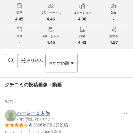
部屋
接客・サービス
ロケーション
朝食
4.45
4.46
4.36
-
夕食
温泉・お風呂
設備
清潔さ
-
4.45
4.43
4.57
絞り込み
おすすめ順
クチコミの投稿画像・動画
34
件
ハーレー１人旅
70代
/
男性
|
2
件のクチコミ
4
2026年7月2日
投稿
レジャー
一人
2026年6月
宿泊