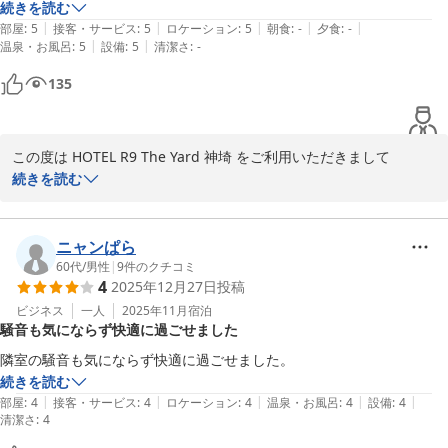
利です。

続きを読む
2025-09-07
|
|
|
|
|
冷凍庫が独立したタイプの冷蔵庫で、夜のうちに氷を作ることができ、
部屋
:
5
接客・サービス
:
5
ロケーション
:
5
朝食
:
-
夕食
:
-
|
|
温泉・お風呂
:
5
設備
:
5
清潔さ
:
-
この時期には非常に重宝しました。

車で旅行する際はまた利用したいです。
135
この度は HOTEL R9 The Yard 神埼 をご利用いただきまして

誠にありがとうございます。

続きを読む
今回のご利用でお寛ぎいただけたようで、何よりでございます。

猛暑日が続きますので、どうぞご自愛ください

またのご利用をスタッフ一同心よりお待ちしております。

ニャンぱら
60代
/
男性
|
9
件のクチコミ
4
2025年12月27日
投稿
ビジネス
一人
2025年11月
宿泊
2025-08-15
騒音も気にならず快適に過ごせました
隣室の騒音も気にならず快適に過ごせました。
続きを読む
|
|
|
|
|
部屋
:
4
接客・サービス
:
4
ロケーション
:
4
温泉・お風呂
:
4
設備
:
4
清潔さ
:
4