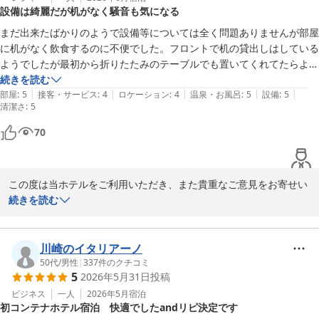
設備は綺麗だが机がなく騒音も気になる
まだ出来たばかりのようで設備等については全く問題ありませんが部屋
に机がなく飲食するのに不便でした。フロントで机の貸出しはしている
ようでしたが最初から折りたたみのテーブルでも置いてくれてたらよか
ったと思います。それから場所が場所だけに夜は静かなんだろうと思っ
続きを読む
|
|
|
|
|
ていましたが横に国道があり夜中でも大型車両の通るエンジン音がして
部屋
:
5
接客・サービス
:
4
ロケーション
:
4
温泉・お風呂
:
5
設備
:
5
清潔さ
:
5
ました。ロケーションは全く期待してませんでしたがその通りでした。
70
この度は当ホテルをご利用いただき、また貴重なご意見をお寄せい
ただき誠にありがとうございます。

続きを読む
設備につきましてお褒めのお言葉を頂戴し、大変嬉しく存じます。

川崎のイタリアーノ
しかしながら、お部屋(ツインルーム)に机の設置がなく、お食事な
50代
/
男性
|
337
件のクチコミ
5
2026年5月31日
投稿
どの際にご不便をお掛けしましたこと、心よりお詫び申し上げま
す。現在は貸出用テーブルをご用意しておりますが、いただいたご
ビジネス
一人
2026年5月
宿泊
初コンテナホテル宿泊 快適でしたandリピ決定です
意見を真摯に受け止め、より快適にお過ごしいただける客室づくり