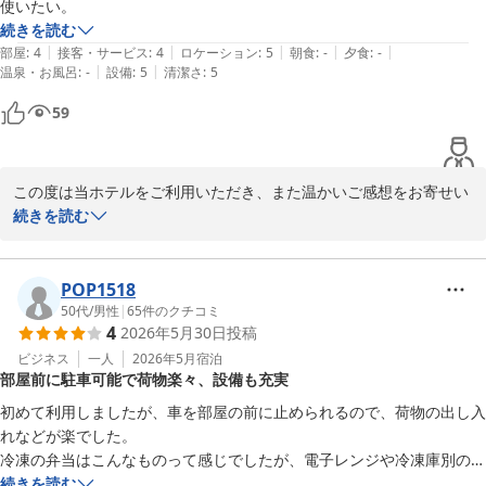
感じていただけたようで何よりでございます。

つ貰えたこと。断トツ1番人気はカレーとのことでしたが私は新作のと
使いたい。
り蓮根弁当と麻婆茄子弁当。とり蓮根弁当は味つけ少し濃いめでした
続きを読む
また、軽食サービスやウェルカムドリンクにつきましてもご満足い
|
|
|
|
|
が、麻婆茄子弁当は味つけ丁度良かったです。量は大盛りではないので
部屋
:
4
接客・サービス
:
4
ロケーション
:
5
朝食
:
-
夕食
:
-
ただけたとのこと、大変嬉しく思います。お召し上がりいただいた
|
|
温泉・お風呂
:
-
設備
:
5
清潔さ
:
5
足りない人もいるかもですが私はちょうどよかったです。

「とり蓮根弁当」と「麻婆茄子弁当」のご感想もありがとうござい
59
ます。今後ご利用を検討されるお客様にとっても参考になる貴重な
周辺観光マップと飲食店マップはフロント脇に貼ってありますが、配布
ご意見です。

がないので必要な方はスマホ撮影必須です。

一方で、ユニットバス内のコンセントや屋根付き駐車・駐輪スペー
この度は当ホテルをご利用いただき、また温かいご感想をお寄せい
コンテナホテルでの宿泊は、ありですね。リピ決定です。
スにつきましては、ご不便をおかけいたしました。すぐの改善が難
ただき誠にありがとうございます。

続きを読む
しい点もございますが、今後の施設運営の参考とさせていただきま
す。

設備面につきましてご満足いただけたとのこと、大変嬉しく拝読い
たしました。また、軽食サービスがお役に立てたようで何よりでご
POP1518
観光マップや飲食店マップにつきましても貴重なご意見をありがと
ざいます。

50代
/
男性
|
65
件のクチコミ
4
2026年5月30日
投稿
うございます。より便利にご利用いただけるよう、案内方法につい
て検討してまいります。

「また利用したい」とのお言葉は、スタッフ一同にとって大きな励
ビジネス
一人
2026年5月
宿泊
部屋前に駐車可能で荷物楽々、設備も充実
みとなります。今後も快適にお過ごしいただけるよう、サービスの
次回も快適にお過ごしいただけるよう努めてまいりますので、ぜひ
向上に努めてまいります。

初めて利用しましたが、車を部屋の前に止められるので、荷物の出し入
またお車やバイクでお近くへお越しの際は当ホテルをご利用くださ
れなどが楽でした。

いませ。

またお近くへお越しの際は、ぜひ当ホテルをご利用くださいませ。
冷凍の弁当はこんなものって感じでしたが、電子レンジや冷凍庫別の冷
スタッフ一同、心よりお待ちしております。

蔵庫は氷が作れてよかったです。
続きを読む