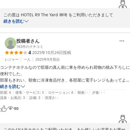
この度は HOTEL R9 The Yard 神埼 をご利用いただきまして

誠にありがとうございます。

続きを読む
ご滞在に関しまして、ご満足いただけたようで大変嬉しく存じま
す。

またお近くにお越しの際には、ぜひ当ホテルをご利用くださいま
投稿者さん
せ。

163
件のクチコミ
4
2025年10月24日
投稿
またのお越しをスタッフ一同、心からお待ち申し上げております。

レジャー
一人
2025年9月
宿泊
コンテナホテルなので部屋の真ん前に車を停められ荷物の積み下ろしに
便利でした。

ＨＯＴＥＬ Ｒ９ Ｔｈｅ Ｙａｒｄ 神埼
部屋もきれい、朝食に冷凍食品付き、各部屋に電子レンジもあってよい
2025-12-18
部屋でした
続きを読む
|
|
|
|
|
部屋
:
4
接客・サービス
:
3
ロケーション
:
4
朝食
:
-
夕食
:
-
|
|
温泉・お風呂
:
3
設備
:
3
清潔さ
:
-
90
このたびは当ホテルをご利用いただき、また嬉しいお言葉をお寄せ