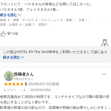
フロントにて、バスタオルの有無などを聞いてほしかった。

バスタオル1枚、フェイスタオル1枚

枕１つだった。

続きを読む
2025-09-08
|
|
|
|
|
複数名での予約に関しては、

部屋
:
4
接客・サービス
:
4
ロケーション
:
4
朝食
:
-
夕食
:
-
|
|
温泉・お風呂
:
4
設備
:
3
清潔さ
:
-
受付のタイミングでオプションの説明をして欲しい。
118
この度はHOTEL R9 The Yard神埼をご利用いただきまして誠にあり
がとうございます。

続きを読む
また、お忙しい中貴重なご意見をお寄せいただきましたこと、重ね
てお礼申し上げます。

ご滞在中にご不便をお掛けして大変申し訳ございませんでした。

投稿者さん
より多くのお客様にご満足いただけるホテルになる事を目指し

1
件のクチコミ
5
2025年8月15日
投稿
スタッフ一同、日々精進して参りますので

どうか今後とも引き続き変わらぬご愛顧賜りますようお願い申し上
レジャー
一人
2025年8月
宿泊
げます。

他県店舗含めて3回目の利用です。コンテナタイプなので隣の部屋の音
を気にすることがなく静かです。

駐車場が部屋の目の前なので、洗濯物や荷物の積み降ろしがしやすく便