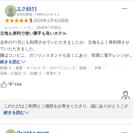
にご満足いただけたとのお言葉を頂戴し大変光栄に存じます。

エク6511
軽食やコインランドリー、隣接するコンビニエンスストアなど、周
30代
/
男性
|
19
件のクチコミ
5
2026年2月4日
投稿
辺環境も含め快適にお過ごしいただける環境づくりを今後も継続し
てまいります。

レジャー
一人
2026年1月
宿泊
立地も便利で使い勝手も良いホテル
お客様のご期待に沿えるよう、サービスの向上に努めてまいります
ので、また佐賀方面へお越しの際はぜひ当館をご利用くださいま
去年の11月にも利用させていただきましたが、立地もよく再利用させ
せ。

ていただきました。

隣はコンビニ、ガソリンスタンドも近くにあり、部屋に電子レンジがあ
改めまして、この度のご利用と温かいお言葉に心より御礼申し上げ
るのがいいですね

続きを読む
ます。

|
|
|
|
|
個人的に使い勝手もいいので、また利用させていただきます。
部屋
:
5
接客・サービス
:
5
ロケーション
:
5
朝食
:
-
夕食
:
-
またのご宿泊をスタッフ一同、心よりお待ち申し上げております。

|
|
温泉・お風呂
:
5
設備
:
5
清潔さ
:
5
154
HOTEL R9 The Yard 神埼
ＨＯＴＥＬ Ｒ９ Ｔｈｅ Ｙａｒｄ 神埼
2025-12-24
このたびはご利用とご感想をお寄せくださり、誠にありがとうござ
います。

続きを読む
去年の11月に続き、再度お選びいただけたことを大変嬉しく思いま
す。

Quokka mom