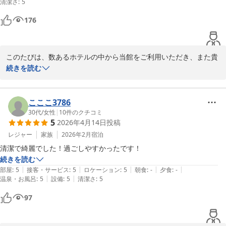
清潔さ
:
5
自販機の飲み物の種類が少し微妙でした。地域的な好みなのかな？

HOTEL R9 The Yard 神埼
どこのR9もですがエアコンがずーっと使うからなのか、温度差なのか
176
急に音がうるさく時があります。一時的な物なので、切って付けます。

ＨＯＴＥＬ Ｒ９ Ｔｈｅ Ｙａｒｄ 神埼
掃除はいき届いていました。アレルギーがあるため、加湿器、お風呂の
2026-05-30
このたびは、数あるホテルの中から当館をご利用いただき、また貴
重なご感想をお寄せいただき誠にありがとうございます。

続きを読む
接客や清掃面についてお褒めの言葉を頂戴し、大変嬉しく拝見いた
しました。スタッフの対応や館内の清潔さが快適なご滞在につなが
こここ3786
ったとのこと、何よりの励みとなります。

30代
/
女性
|
10
件のクチコミ
5
2026年4月14日
投稿
自販機の飲み物の種類やエアコンの音につきましては、ご不便をお
レジャー
家族
2026年2月
宿泊
かけし申し訳ございません。改善に向けて今後の参考とさせていた
清潔で綺麗でした！過ごしやすかったです！
だきます。また、エアコンの音が気圧差による「ポコポコ」という
続きを読む
音の場合、窓を少し開けていただく、換気扇をつける、または玄関
|
|
|
|
|
部屋
:
5
接客・サービス
:
5
ロケーション
:
5
朝食
:
-
夕食
:
-
左上の換気口を開けていただくことで軽減される場合がございま
|
|
温泉・お風呂
:
5
設備
:
5
清潔さ
:
5
す。お試しいただけますと幸いです。

97
また近隣へお越しの際は、ぜひR9ホテルチェーンをご利用ください
ませ。スタッフ一同、心よりお待ち申し上げております。
