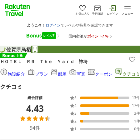
お気に入り
予約確認
ログイン
メニュー
佐賀県
鳥栖
ＨＯＴＥＬ Ｒ９ Ｔｈｅ Ｙａｒｄ 神埼
施設紹介
プラン
部屋
写真
クーポン
クチコミ
クチコミ
総合評価
5
13
件
4.43
4
17
件
3
3
件
2
1
件
94
件
1
0
件