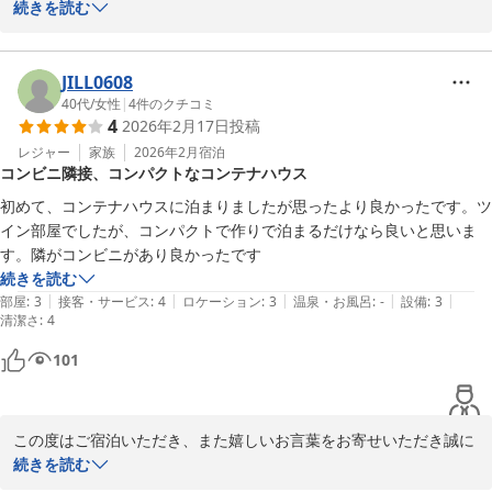
にありがとうございます。

続きを読む
立地やお部屋のご利用にご満足いただけたようで、大変光栄に存じ
ます。

今後もお客様に快適にお過ごしいただけるよう、一層努めてまいり
JILL0608
ます。

40代
/
女性
|
4
件のクチコミ
4
2026年2月17日
投稿
また近くにお越しの際はぜひご利用くださいませ。心よりお待ちし
ております。

レジャー
家族
2026年2月
宿泊
コンビニ隣接、コンパクトなコンテナハウス
HOTEL R9 The Yard 神埼
初めて、コンテナハウスに泊まりましたが思ったより良かったです。ツ
イン部屋でしたが、コンパクトで作りで泊まるだけなら良いと思いま
ＨＯＴＥＬ Ｒ９ Ｔｈｅ Ｙａｒｄ 神埼
す。隣がコンビニがあり良かったです
2026-03-18
続きを読む
|
|
|
|
|
部屋
:
3
接客・サービス
:
4
ロケーション
:
3
温泉・お風呂
:
-
設備
:
3
清潔さ
:
4
101
この度はご宿泊いただき、また嬉しいお言葉をお寄せいただき誠に
ありがとうございます。

続きを読む
コンテナハウスでのご滞在を快適にお過ごしいただけたとのこと、