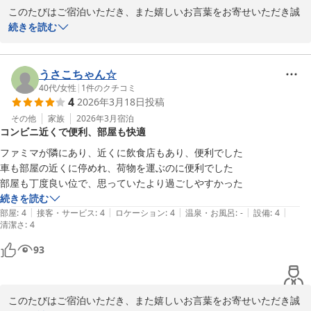
このたびはご宿泊いただき、また嬉しいお言葉をお寄せいただき誠
HOTEL R9 The Yard 神埼
にありがとうございます。

続きを読む
快適にお過ごしいただけたようで、スタッフ一同とても嬉しく思っ
ＨＯＴＥＬ Ｒ９ Ｔｈｅ Ｙａｒｄ 神埼
ております。

2026-03-15
今後もよりご満足いただける滞在を提供できるよう努めてまいりま
うさこちゃん☆
すので、また近くにお越しの際はぜひお立ち寄りくださいませ。

40代
/
女性
|
1
件のクチコミ
4
2026年3月18日
投稿
またのお越しを心よりお待ちしております。

その他
家族
2026年3月
宿泊
コンビニ近くで便利、部屋も快適
ファミマが隣にあり、近くに飲食店もあり、便利でした

ＨＯＴＥＬ Ｒ９ Ｔｈｅ Ｙａｒｄ 神埼
車も部屋の近くに停めれ、荷物を運ぶのに便利でした 

2026-04-14
部屋も丁度良い位で、思っていたより過ごしやすかった
続きを読む
|
|
|
|
|
部屋
:
4
接客・サービス
:
4
ロケーション
:
4
温泉・お風呂
:
-
設備
:
4
清潔さ
:
4
93
このたびはご宿泊いただき、また嬉しいお言葉をお寄せいただき誠