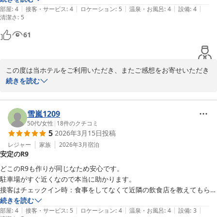
スタッフ一同、再びお会いできます日を心よりお待ちしておりま
|
|
|
|
|
部屋
:
4
接客・サービス
:
4
ロケーション
:
5
温泉・お風呂
:
4
設備
:
4
清潔さ
す。

HOTEL R9 The Yard 神埼
:
5
ＨＯＴＥＬ Ｒ９ Ｔｈｅ Ｙａｒｄ 神埼
61
HOTEL R9 The Yard 神埼
2026-06-25
ＨＯＴＥＬ Ｒ９ Ｔｈｅ Ｙａｒｄ 神埼
2026-05-31
この度は当ホテルをご利用いただき、またご感想をお寄せいただき
誠にありがとうございます。

続きを読む
お車をお部屋の前に駐車できる点や、お荷物の出し入れのしやすさ
にご満足いただけたようで大変嬉しく思います。

雪嵐1209
また、電子レンジや冷凍庫付き冷蔵庫がお役に立ち、何よりでござ
50代
/
女性
|
18
件のクチコミ
5
2026年3月15日
投稿
います。

レジャー
家族
2026年3月
宿泊
安定のR9
冷凍弁当につきましても率直なご感想をありがとうございます。今
後のサービス向上の参考とさせていただきます。

どこのR9も作りが同じなため安心です。

駐車場がすぐ近くなので本当に助かります。

これからも快適にお過ごしいただける環境づくりに努めてまいりま
接客はチェックイン時：食事をしてなくて近隣の飲食店を教えてもらっ
すので、またお近くにお越しの際はぜひご利用くださいませ。スタ
た。受付にも地図が貼ってあって良かった。チケットアウト時もハキハ
続きを読む
ッフ一同、心よりお待ちしております。

|
|
|
|
|
キしていて入りやすく、良かった。

部屋
:
4
接客・サービス
:
5
ロケーション
:
4
温泉・お風呂
:
4
設備
:
3