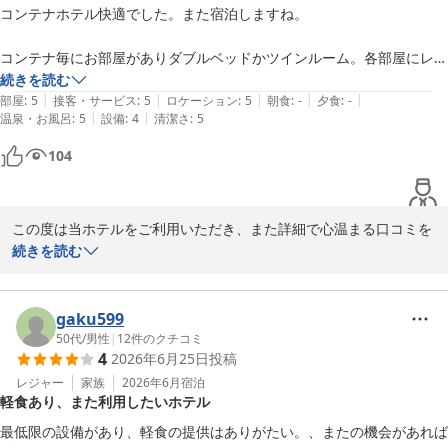
に向け、客室設備の充実について検討を進めてまいります。

コンテナホテル快適でした。また宿泊しますね。

また、夜間の車両走行音につきましても、ご期待に添えず申し訳ご
コンテナ毎にお部屋がありダブルベッドかツインルーム。各部屋にレン
ざいませんでした。当ホテルは立地上、時間帯によっては国道を走
ジやドライヤーや冷蔵冷凍庫も付いてて便利。ホテルの個室がコンテナ
続きを読む
行する大型車両の音が聞こえる場合がございますが、お客様に少し
|
|
|
|
|
形式になってるのと変わらないので快適でした。アメニティ類はフロン
部屋
:
5
接客・サービス
:
5
ロケーション
:
5
朝食
:
-
夕食
:
-
でも快適にお休みいただけるよう、防音対策を含めた環境改善につ
|
|
温泉・お風呂
:
5
設備
:
4
清潔さ
:
5
ト脇から持参。バスタオルやフェイスタオルは1枚づつ部屋に備え付け
いても今後の課題として取り組んでまいります。

られています。コインランドリールームもあってソフトドリンクのみ自
104
販機ルームがあり、隣地徒歩1、2分でファミリーマートもあるのでア
この度は貴重なご感想をお聞かせいただき、誠にありがとうござい
ルコール類その他はここで。徒歩または車で数分のところに飲食店もあ
ました。いただいたご意見を今後の施設運営に活かし、より快適に
るので実は便利。最寄駅から徒歩ではこの宿泊施設には遠すぎますが車
お過ごしいただけるホテルを目指してスタッフ一同努めてまいりま
この度は当ホテルをご利用いただき、また詳細で心温まる口コミを
やバイクだと問題ないですね。屋根がない駐車場駐輪場なのがバイカー
す。また機会がございましたら、ぜひ当ホテルをご利用いただけま
ご投稿いただき誠にありがとうございます。

続きを読む
や自転車の方にはマイナスだと思いますが天候次第ですね。

すと幸いです。

3点ユニットバスのところに電源コンセントがない事が残念ですが、部
初めてのコンテナホテルでのご宿泊にご満足いただけたとのこと、
屋に3箇所（だったかな）電源コンセントあったので問題ないです。

HOTEL R9 The Yard 神埼
さらに「リピ決定」とのお言葉を頂戴し、スタッフ一同大変嬉しく
gaku599
拝読いたしました。

50代
/
男性
|
12
件のクチコミ
軽食付だったこととウェルカムドリンクのコーヒーとティーバックのお
ＨＯＴＥＬ Ｒ９ Ｔｈｅ Ｙａｒｄ 神埼
4
2026年6月25日
投稿
茶類はフロントが開いてる時間帯は夜は23時までですが無料で何杯で
2026-07-02
お部屋の設備やアメニティ、コインランドリー、周辺環境などにつ
レジャー
家族
2026年6月
宿泊
も飲めることはありがたかったです。

軽食あり、また利用したいホテル
きましても詳しくご紹介いただきありがとうございます。コンテナ
ホテルならではの独立性と、一般的なホテルと変わらない快適さを
レンジでチンできる福岡のf.m.kさんのお弁当5種類から一泊に付きひと
最低限の設備があり、軽食の提供はありがたい。、またの機会があれば