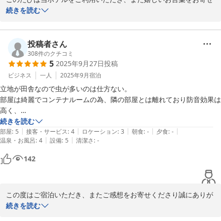
いただきありがとうございます。  

続きを読む
お部屋の清潔さやお車のご利用のしやすさ、電子レンジなどの設備
にご満足いただけたとのこと、大変嬉しく拝見いたしました。  

今後もお客様に快適にお過ごしいただけるよう、スタッフ一同努め
投稿者さん
てまいります。  

308
件のクチコミ
5
2025年9月27日
投稿
またお近くへお越しの際は、ぜひ当ホテルをご利用くださいませ。  

またのお越しを心よりお待ち申し上げております。

ビジネス
一人
2025年9月
宿泊
立地が田舎なので虫が多いのは仕方ない。

HOTEL R9 The Yard 神埼
部屋は綺麗でコンテナルームの為、隣の部屋とは離れており防音効果は
高く、

2025-10-24
キャンピングカーより断然、快適です。

続きを読む
|
|
|
|
|
近くに出張の際は利用させて頂きます。
部屋
:
5
接客・サービス
:
4
ロケーション
:
3
朝食
:
-
夕食
:
-
|
|
温泉・お風呂
:
4
設備
:
5
清潔さ
:
-
142
この度はご宿泊いただき、またご感想をお寄せくださり誠にありが
とうございます。

続きを読む
自然豊かな環境ゆえ、虫の多さでご不便をおかけしてしまい大変申