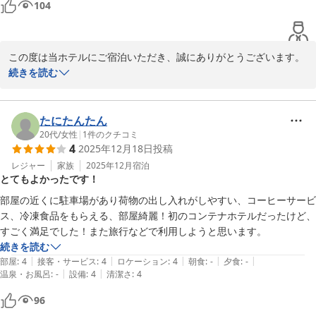
104
この度は当ホテルにご宿泊いただき、誠にありがとうございます。  

隣室の騒音も気にならず快適にお過ごしいただけたとのお言葉を頂
続きを読む
戴し、大変嬉しく拝読いたしました。  

お客様が安心してお休みいただける環境づくりをこれからも大切に
してまいります。  

たにたんたん
またのご来館をスタッフ一同、心よりお待ち申し上げております。

20代
/
女性
|
1
件のクチコミ
4
2025年12月18日
投稿
HOTEL R9 The Yard 神埼
レジャー
家族
2025年12月
宿泊
とてもよかったです！
ＨＯＴＥＬ Ｒ９ Ｔｈｅ Ｙａｒｄ 神埼
部屋の近くに駐車場があり荷物の出し入れがしやすい、コーヒーサービ
2025-12-27
ス、冷凍食品をもらえる、部屋綺麗！初のコンテナホテルだったけど、
すごく満足でした！また旅行などで利用しようと思います。
続きを読む
|
|
|
|
|
部屋
:
4
接客・サービス
:
4
ロケーション
:
4
朝食
:
-
夕食
:
-
|
|
温泉・お風呂
:
-
設備
:
4
清潔さ
:
4
96