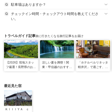
駐車場はありますか？
チェックイン時間・チェックアウト時間を教えてくださ
い。
トラベルガイド記事
旅に行きたくなる旅行記事をお届け
【2026】現地スタッ
涼しい夏を満喫！関
「ホテルベルリネッタ
フ厳選！長野県のおす
東・甲信越のおすすめ
軽井沢」で過ごす、ア
すめ観光スポット26
避暑地14選
ンティークに包まれる
選
優雅な休日
最近見た宿
ＫＩＩＩＹＡ ｃ