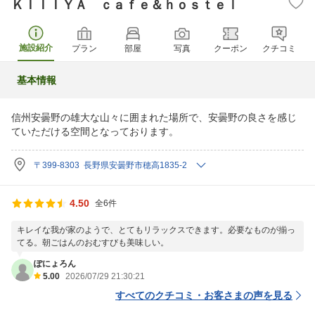
ＫＩＩＩＹＡ ｃａｆｅ＆ｈｏｓｔｅｌ
施設紹介
プラン
部屋
写真
クーポン
クチコミ
基本情報
信州安曇野の雄大な山々に囲まれた場所で、安曇野の良さを感じ
ていただける空間となっております。
〒399-8303 長野県安曇野市穂高1835-2
4.50
全6件
キレイな我が家のようで、とてもリラックスできます。必要なものが揃っ
てる。朝ごはんのおむすびも美味しい。
ぽにょろん
5.00
2026/07/29 21:30:21
すべてのクチコミ・お客さまの声を見る