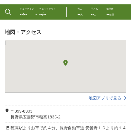
チェックイン
チェックアウト
大人
子ども
部屋数
--/--
--/--
--
--
--
〜
人
人
部屋
地図・アクセス
地図アプリで見る
〒399-8303
長野県安曇野市穂高1835-2
穂高駅よりお車で約４分、長野自動車道 安曇野ＩＣより約１４