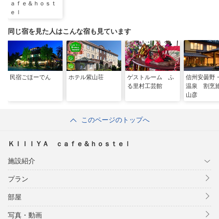
ａｆｅ＆ｈｏｓｔ
ｅｌ
同じ宿を見た人はこんな宿も見ています
民宿ごほーでん
ホテル紫山荘
ゲストルーム ふ
信州安曇野
る里村工芸館
温泉 割
山彦
このページのトップへ
ＫＩＩＩＹＡ ｃａｆｅ＆ｈｏｓｔｅｌ
施設紹介
プラン
部屋
写真・動画