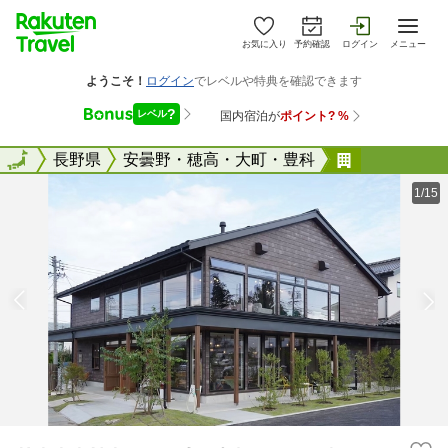
お気に入り
予約確認
ログイン
メニュー
全国
全国
長野県
安曇野・穂高・大町・豊科
ＫＩＩＩＹ
1/15