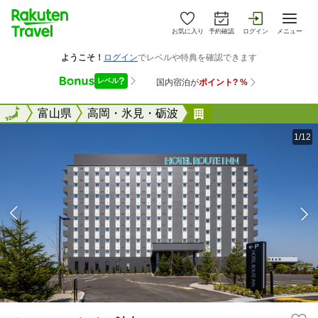
お気に入り
予約確認
ログイン
メニュー
全国
全国
富山県
高岡・氷見・砺波
ホテルルートイン射
1/12