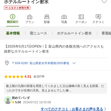
ホテルルートイン射水
施設紹介
プラン
部屋
写真
クーポン
クチコミ
基本情報
宿ニュース
ホテルルートイン射水
客室
【2025年5月17日OPEN！】富山県内の各観光地へのアクセスも
抜群なホテルルートイン射水
〒939-0285 富山県射水市本開発2005番地
4.51
全167件
最上階の九階の部屋を用意してくれました立山連峰の良く見える部屋、だ
ったのですが生憎の天気、見えませんでした😭...
初めてパンダ
5.00
2026/07/22 18:55:08
すべてのクチコミ・お客さまの声を見る