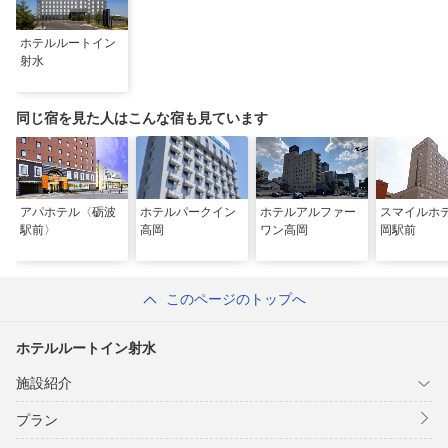
ホテルルートイン
射水
同じ宿を見た人はこんな宿も見ています
アパホテル〈砺波
ホテルパークイン
ホテルアルファー
スマイルホ
駅前〉
高岡
ワン高岡
岡駅前
このページのトップへ
ホテルルートイン射水
施設紹介
プラン