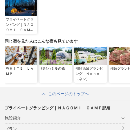
プライベートグラ
ンピング｜ＮＡＧ
ＯＭＩ ＣＡＭＰ
那須
同じ宿を見た人はこんな宿も見ています
ＷＨＩＴＥ ＬＡ
那須ハミルの森
那須温泉グランピ
那須グラン
ＭＰ
ング Ｎｅｎｎ
（ネン）
このページのトップへ
プライベートグランピング｜ＮＡＧＯＭＩ ＣＡＭＰ那須
施設紹介
プラン