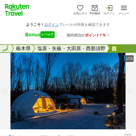
お気に入り
予約確認
ログイン
メニュー
全国
全国
栃木県
塩原・矢板・大田原・西那須野
プライ
1/16