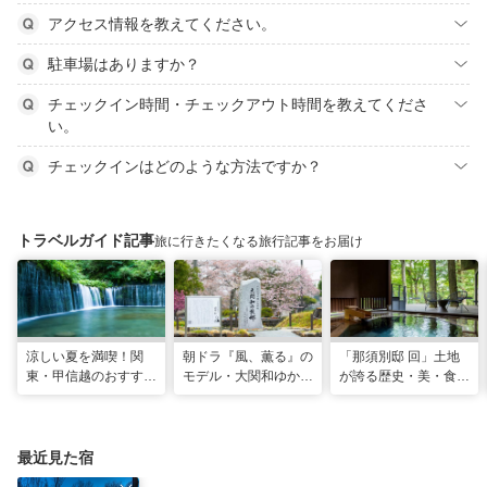
アクセス情報を教えてください。
駐車場はありますか？
チェックイン時間・チェックアウト時間を教えてくださ
い。
チェックインはどのような方法ですか？
トラベルガイド記事
旅に行きたくなる旅行記事をお届け
涼しい夏を満喫！関
朝ドラ『風、薫る』の
「那須別邸 回」土地
東・甲信越のおすすめ
モデル・大関和ゆかり
が誇る歴史・美・食を
避暑地14選
の地を巡る、大田原・
堪能する極上の休日
黒羽観光モデルコース
最近見た宿