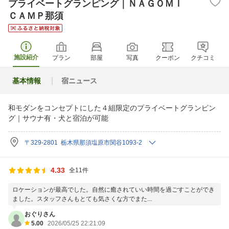
プライベートグランピング｜ＮＡＧＯＭＩ
ＣＡＭＰ那須
施設紹介
プラン
部屋
写真
クーポン
クチコミ
基本情報
宿ニュース
和モダンをコンセプトにした４組限定のプライベートグランピン
グ｜サウナ有・犬と宿泊が可能
〒329-2801 栃木県那須塩原市関谷1093-2
4.33
全11件
ロケーションが最高でした。自然に癒されていい時間を過ごすことができ
ました。スタッフさんもとても気さくな方でまた...
おぐりさん
5.00
2026/05/25 22:21:09