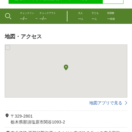
チェックイン
チェックアウト
大人
子ども
部屋数
--/--
--/--
--
--
--
〜
人
人
部屋
地図・アクセス
地図アプリで見る
〒329-2801
栃木県那須塩原市関谷1093-2