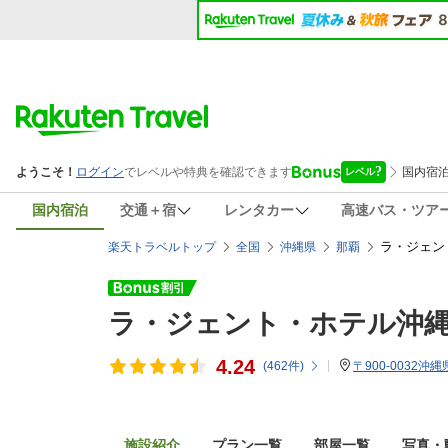
国内宿泊
交通＋宿
レンタカー
高速バス・ツア
ラ・ジェン
楽天トラベルトップ
全国
沖縄県
那覇
ラ・ジェント・ホテル沖
4.24
(
462
件)
〒900-0032沖縄
施設紹介
プラン一覧
部屋一覧
写真・動