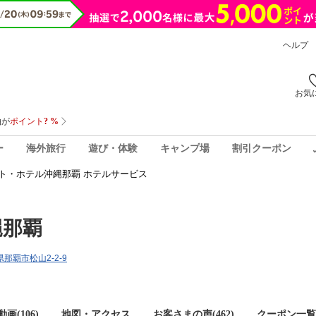
ヘルプ
お気
ー
海外旅行
遊び・体験
キャンプ場
割引クーポン
ト・ホテル沖縄那覇 ホテルサービス
縄那覇
県那覇市松山2-2-9
画(106)
地図・アクセス
お客さまの声(
462
)
クーポン一覧