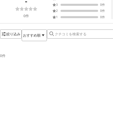
-
3
0
件
2
0
件
0
件
1
0
件
絞り込み
おすすめ順
0
件