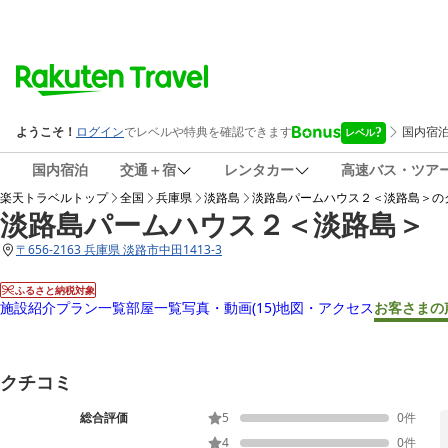
国内宿泊
交通＋宿
レンタカー
高速バス・ツア
楽天トラベルトップ
全国
兵庫県
淡路島
淡路島パームハウス２＜淡路島＞
の
淡路島パームハウス２＜淡路島＞
〒
656-2163 兵庫県 淡路市中田1413-3
ふるさと納税対象
施設紹介
プラン一覧
部屋一覧
写真・動画
(15)
地図・アクセス
お客さまの
クチコミ
総合評価
5
0
件
4
0
件