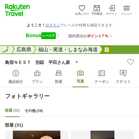
お気に入り
予約確認
ログイン
メニュー
全国
全国
広島県
福山・尾道・しまなみ海道
島宿ＮＥＳ
島宿ＮＥＳＴ 別邸 平田さん家 ＾
写真
施設紹介
プラン
部屋
クーポン
クチコミ
フォトギャラリー
部屋 (31)
その他 (10)
部屋 (31)