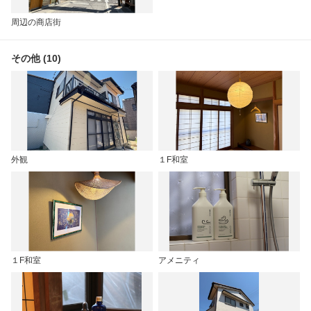
周辺の商店街
その他 (10)
外観
１F和室
１F和室
アメニティ