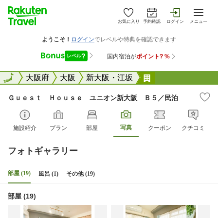
お気に入り
予約確認
ログイン
メニュー
全国
全国
大阪府
大阪
新大阪・江坂
Ｇｕｅｓｔ Ｈｏ
Ｇｕｅｓｔ Ｈｏｕｓｅ ユニオン新大阪 Ｂ５／民泊
写真
施設紹介
プラン
部屋
クーポン
クチコミ
フォトギャラリー
部屋 (19)
風呂 (1)
その他 (19)
部屋 (19)