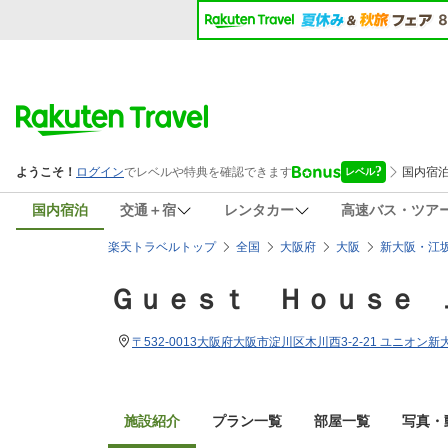
国内宿泊
交通＋宿
レンタカー
高速バス・ツア
楽天トラベルトップ
全国
大阪府
大阪
新大阪・江
Ｇｕｅｓｔ Ｈｏｕｓｅ 
施設紹介
プラン一覧
部屋一覧
写真・動