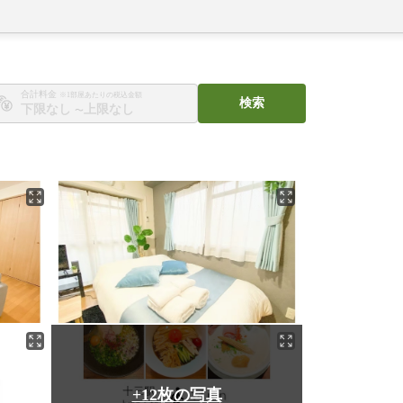
合計料金
※1部屋あたりの税込金額
検索
〜
+12枚の写真