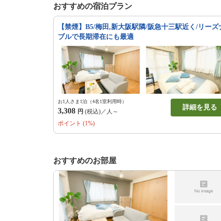
おすすめの宿泊プラン
【禁煙】B5/梅田,新大阪駅隣/阪急十三駅近く/リーズ
ブルで長期滞在にも最適
お1人さま1泊（4名1室利用時）
詳細を見る
3,308
円
(税込)／人～
ポイント (1%)
おすすめのお部屋