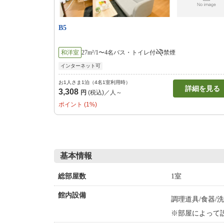
B5
和洋室
27m²/1〜4名
バス・トイレ付
禁煙
インターネット可
お1人さま1泊（4名1室利用時）
詳細を見る
3,308
円
(税込)／人～
ポイント (1%)
基本情報
1室
総部屋数
館内設備
調理道具/食器/
※部屋によって