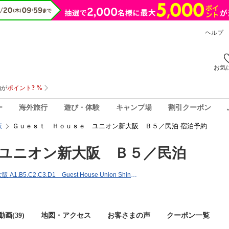
ヘルプ
お気
ー
海外旅行
遊び・体験
キャンプ場
割引クーポン
Ｇｕｅｓｔ Ｈｏｕｓｅ ユニオン新大阪 Ｂ５／民泊 宿泊予約
坂
ユニオン新大阪 Ｂ５／民泊
〒532-0013大阪府大阪市淀川区木川西3-2-21 ユニオン新大阪 A1.B5.C2.C3.D1 Guest House Union Shin Osaka
画(39)
地図・アクセス
お客さまの声
クーポン一覧