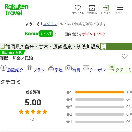
お気に入り
予約確認
ログイン
メニュー
福岡県
久留米・甘木・原鶴温泉・筑後川温泉
和邸 和楽／民泊
施設紹介
プラン
部屋
写真
クーポン
クチコミ
クチコミ
総合評価
5
1
件
5.00
4
0
件
3
0
件
2
0
件
1
件
1
0
件