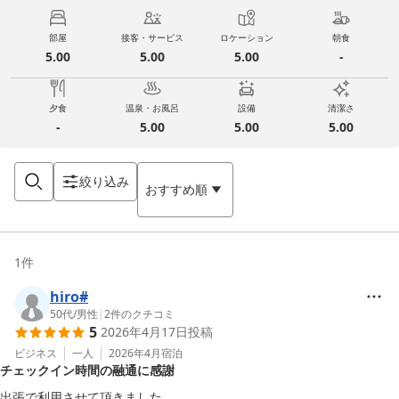
部屋
接客・サービス
ロケーション
朝食
5.00
5.00
5.00
-
夕食
温泉・お風呂
設備
清潔さ
-
5.00
5.00
5.00
絞り込み
おすすめ順
1
件
hiro#
50代
/
男性
|
2
件のクチコミ
5
2026年4月17日
投稿
ビジネス
一人
2026年4月
宿泊
チェックイン時間の融通に感謝
出張で利用させて頂きました。
