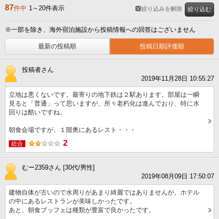
87
件中
1～20件表示
絞り込みを解除
絞り込む
※一部を除き、海外宿泊施設から投稿情報への回答はございません
最新の投稿順
投稿日順評価順
投稿者さん
2019年11月28日 10:55:27
立地は悪くないです。最寄りの地下鉄は２駅あります。部屋は一瞬
見ると「普通」って思いますが、所々老朽化は進んでおり、特に水
回りは酷いですね。
朝食会場ですが、１階奥にあるレスト・・・
2
総合
むー2359さん [30代/男性]
2019年08月09日 17:50:07
建物自体が古いので水周りがあまり綺麗ではありませんが、ホテル
の中にあるレストランが美味しかったです。
あと、朝食ブッフェは種類が豊富で良かったです。