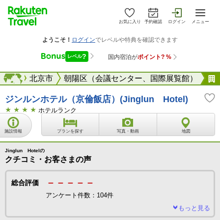
お気に入り
予約確認
ログイン
メニュー
中国
海外
北京市
朝陽区（会議センター、国際展覧館）
ジンルンホテル（京倫飯店）(Jinglun Hotel)
ホテルランク
施設情報
プランを探す
写真・動画
地図
Jinglun Hotelの
クチコミ・お客さまの声
－－－－－
総合評価
アンケート件数：104件
もっと見る