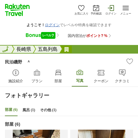
お気に入り
予約確認
ログイン
メニュー
全国
全国
長崎県
五島列島
民泊磯野 ＾
民泊磯野 ＾
写真
施設紹介
プラン
部屋
クーポン
クチコミ
フォトギャラリー
部屋 (6)
風呂 (1)
その他 (1)
部屋 (6)