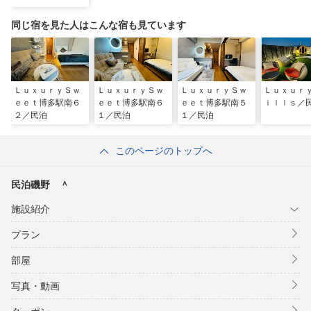
同じ宿を見た人はこんな宿も見ています
ＬｕｘｕｒｙＳｗ
ＬｕｘｕｒｙＳｗ
ＬｕｘｕｒｙＳｗ
Ｌｕｘｕｒ
ｅｅｔ博多駅南６
ｅｅｔ博多駅南６
ｅｅｔ博多駅南５
ｉｌｌｓ／
２／民泊
１／民泊
１／民泊
このページのトップへ
民泊磯野 ＾
施設紹介
プラン
部屋
写真・動画