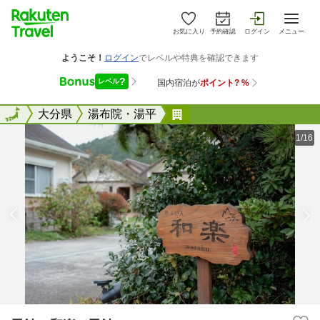
お気に入り
予約確認
ログイン
メニュー
全国
全国
大分県
湯布院・湯平
民泊 和楽／民泊
1/16