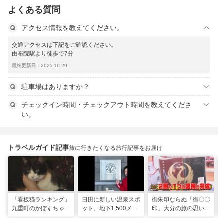
よくある質問
アクセス情報を教えてください。
交通アクセスは下記をご確認ください。
由布院駅より徒歩で7分
最終更新日：2025-10-29
駐車場はありますか？
チェックイン時間・チェックアウト時間を教えてくださ
い。
トラベルガイド記事
旅に行きたくなる旅行記事をお届け
「看板猫ランキング」
日田に新しい温泉スポ
御朱印ならぬ「御〇〇
九重町のかぼすちゃ
ット、地下1,500メー
印」大分の旅の思い出
ん、悲願の全国2位に
トルから沸く大地の恵
のコレクション