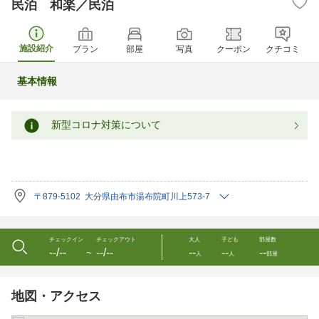
民泊 和楽／民泊
施設紹介
プラン
部屋
写真
クーポン
クチコミ
基本情報
新型コロナ対策について
〒879-5102 大分県由布市湯布院町川上573-7
チェックイン
チェックアウト
大人
子ども
部屋数
--/--
--/--
--
--
--
〜
人
人
部屋
地図・アクセス