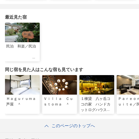
み
最近見た宿
民泊 和楽／民泊
同じ宿を見た人はこんな宿も見ています
Ｈａｇｕｒｕｍａ
Ｖｉｌｌａ Ｃｕ
１棟貸 八ヶ岳コ
Ｐａｒｅｏ
芦屋 ＾
ｓｔｏｍａ ＾
コの家 ハンドカ
ｕｉｔｅ／
ットログハウス
＾
このページのトップへ