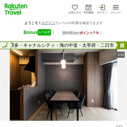
お気に入り
予約確認
ログイン
メニュー
県
全国
博多・キャナルシティ・海の中道・太宰府・二日市
1/16