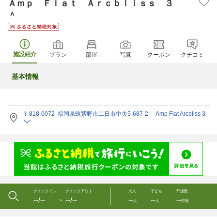
Ａｍｐ Ｆｌａｔ Ａｒｃｂｌｉｓｓ ３
＾
施設紹介
プラン
部屋
写真
クーポン
クチコミ
基本情報
〒818-0072 福岡県筑紫野市二日市中央5-687-2 Amp Flat Arcbliss 3
チェックイン
チェックアウト
大人
子ども
部屋数
--/--
--/--
--
--
--
〜
人
人
部屋