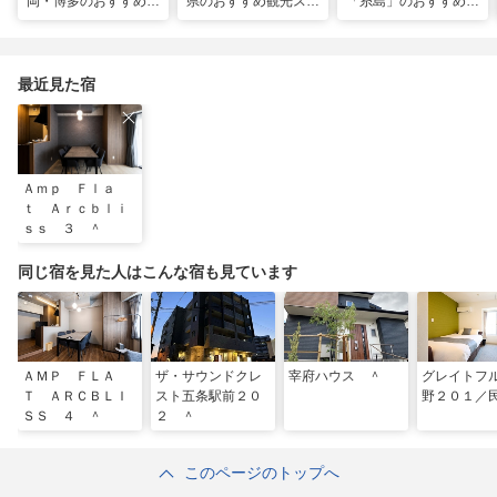
岡・博多のおすすめ観
県のおすすめ観光スポ
「糸島」のおすすめ観
光スポット26選！太
ット20！人気観光地
光・グルメ・インスタ
宰府・糸島まで網羅
から穴場まで厳選
映えスポット
最近見た宿
Ａｍｐ Ｆｌａ
ｔ Ａｒｃｂｌｉ
ｓｓ ３ ＾
同じ宿を見た人はこんな宿も見ています
ＡＭＰ ＦＬＡ
ザ・サウンドクレ
宰府ハウス ＾
グレイトフ
Ｔ ＡＲＣＢＬＩ
スト五条駅前２０
野２０１／
ＳＳ ４ ＾
２ ＾
このページのトップへ