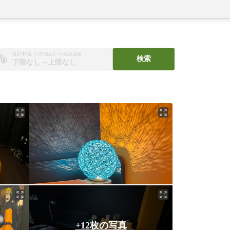
合計料金
※1部屋あたりの税込金額
検索
〜
+12枚の写真