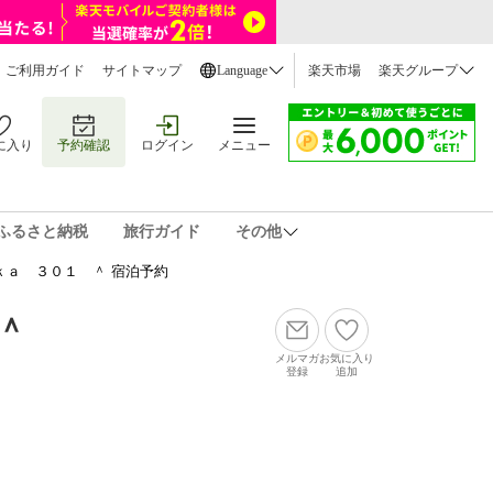
ご利用ガイド
サイトマップ
Language
楽天市場
楽天グループ
に入り
予約確認
ログイン
メニュー
ふるさと納税
旅行ガイド
その他
ｋａ ３０１ ＾ 宿泊予約
＾
メルマガ
お気に入り
登録
追加