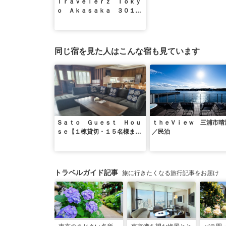
Ｔｒａｖｅｌｅｒｚ Ｔｏｋｙ
ｏ Ａｋａｓａｋａ ３０１
＾
同じ宿を見た人はこんな宿も見ています
Ｓａｔｏ Ｇｕｅｓｔ Ｈｏｕ
ｔｈｅＶｉｅｗ 三浦市晴
ｓｅ【１棟貸切・１５名様ま
／民泊
で】／民泊
トラベルガイド記事
旅に行きたくなる旅行記事をお届け