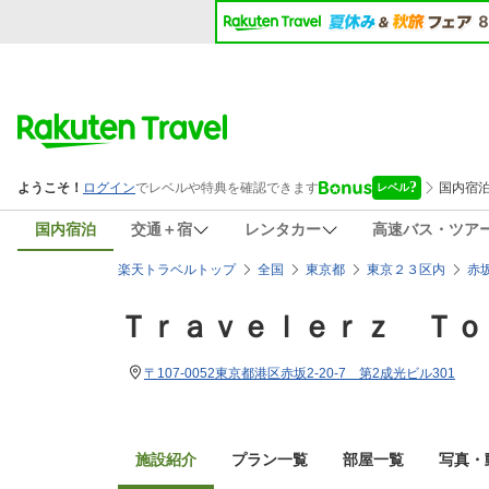
国内宿泊
交通＋宿
レンタカー
高速バス・ツア
楽天トラベルトップ
全国
東京都
東京２３区内
赤
Ｔｒａｖｅｌｅｒｚ Ｔｏ
〒107-0052東京都港区赤坂2-20-7 第2成光ビル301
施設紹介
プラン一覧
部屋一覧
写真・動