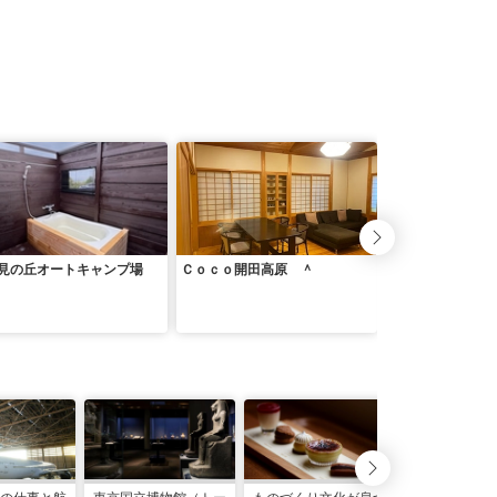
見の丘オートキャンプ場
Ｃｏｃｏ開田高原 ＾
Ｍｉｎｉ Ｈｏｔ
ｎｊｕｋｕ Ｆｒ