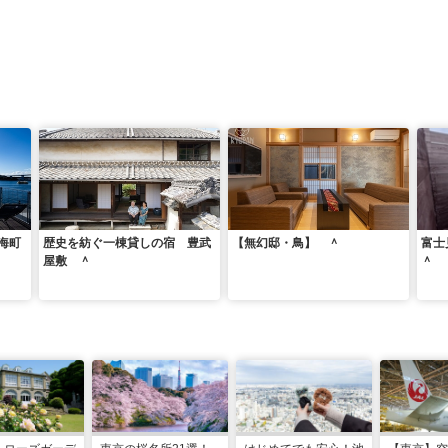
海町
歴史を紡ぐ一棟貸しの宿 豊武
【無幻邸・鳥】 ＾
富士
屋敷 ＾
＾