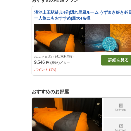
おすすめの宿泊プラン
溜池山王駅徒歩4分|隠れ里風ルーム|うずまき好き必見
一人旅にもおすすめ|最大4名様
お1人さま1泊（3名1室利用時）
詳細を見る
9,546
円
(税込)／人～
ポイント (1%)
おすすめのお部屋