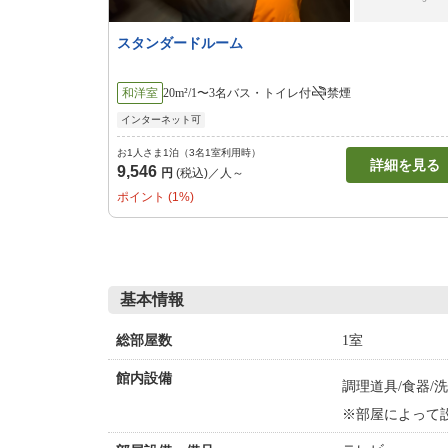
スタンダードルーム
和洋室
20m²/1〜3名
バス・トイレ付
禁煙
インターネット可
お1人さま1泊（3名1室利用時）
詳細を見る
9,546
円
(税込)／人～
ポイント (1%)
基本情報
1室
総部屋数
館内設備
調理道具/食器/
※部屋によって