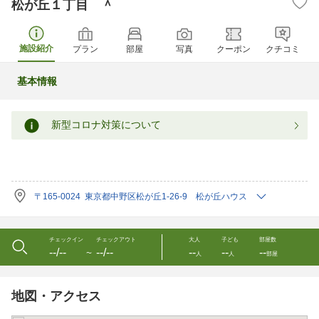
松が丘１丁目 ＾
施設紹介
プラン
部屋
写真
クーポン
クチコミ
基本情報
新型コロナ対策について
〒165-0024 東京都中野区松が丘1-26-9 松が丘ハウス
チェックイン
チェックアウト
大人
子ども
部屋数
--/--
--/--
--
--
--
〜
人
人
部屋
地図・アクセス