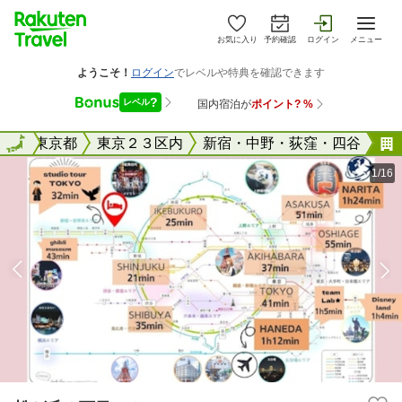
お気に入り
予約確認
ログイン
メニュー
全国
全国
東京都
東京２３区内
新宿・中野・荻窪・四谷
1/16