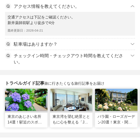
アクセス情報を教えてください。
交通アクセスは下記をご確認ください。
新井薬師前駅より徒歩で4分
最終更新日：2026-04-21
駐車場はありますか？
チェックイン時間・チェックアウト時間を教えてくださ
い。
トラベルガイド記事
旅に行きたくなる旅行記事をお届け
東京のあじさい名所
東京湾を望む絶景とと
バラ園・ローズガーデ
14選！駅近のスポッ
もに心を整える「JW
ン20選！東京・関東
トや2026年見頃情報
マリオット・ホテル東
の名所をご紹介
も
京」でのマインドフル
な滞在